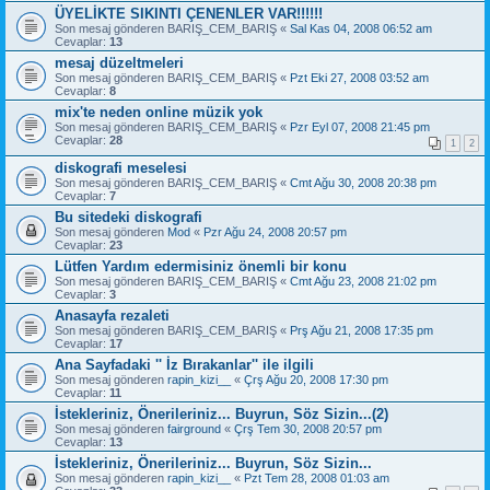
ÜYELİKTE SIKINTI ÇENENLER VAR!!!!!!
Son mesaj gönderen
BARIŞ_CEM_BARIŞ
«
Sal Kas 04, 2008 06:52 am
Cevaplar:
13
mesaj düzeltmeleri
Son mesaj gönderen
BARIŞ_CEM_BARIŞ
«
Pzt Eki 27, 2008 03:52 am
Cevaplar:
8
mix'te neden online müzik yok
Son mesaj gönderen
BARIŞ_CEM_BARIŞ
«
Pzr Eyl 07, 2008 21:45 pm
Cevaplar:
28
1
2
diskografi meselesi
Son mesaj gönderen
BARIŞ_CEM_BARIŞ
«
Cmt Ağu 30, 2008 20:38 pm
Cevaplar:
7
Bu sitedeki diskografi
Son mesaj gönderen
Mod
«
Pzr Ağu 24, 2008 20:57 pm
Cevaplar:
23
Lütfen Yardım edermisiniz önemli bir konu
Son mesaj gönderen
BARIŞ_CEM_BARIŞ
«
Cmt Ağu 23, 2008 21:02 pm
Cevaplar:
3
Anasayfa rezaleti
Son mesaj gönderen
BARIŞ_CEM_BARIŞ
«
Prş Ağu 21, 2008 17:35 pm
Cevaplar:
17
Ana Sayfadaki '' İz Bırakanlar'' ile ilgili
Son mesaj gönderen
rapin_kizi__
«
Çrş Ağu 20, 2008 17:30 pm
Cevaplar:
11
İstekleriniz, Önerileriniz... Buyrun, Söz Sizin...(2)
Son mesaj gönderen
fairground
«
Çrş Tem 30, 2008 20:57 pm
Cevaplar:
13
İstekleriniz, Önerileriniz... Buyrun, Söz Sizin...
Son mesaj gönderen
rapin_kizi__
«
Pzt Tem 28, 2008 01:03 am