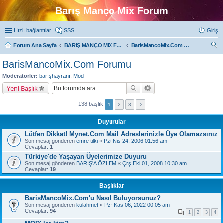
Barış Manço Mix Forum
Hızlı bağlantılar
SSS
Giriş
Forum Ana Sayfa
BARIŞ MANÇO MIX FORUMLARI
BarisMancoMix.Com Forumu
ra
BarisMancoMix.Com Forumu
Moderatörler:
barışhayranı
,
Mod
Yeni Başlık
138 başlık
1
2
3
Duyurular
Lütfen Dikkat! Mynet.Com Mail Adreslerinizle Üye Olamazsınız
Son mesaj gönderen
emre tilki
«
Pzt Nis 24, 2006 01:56 am
Cevaplar:
1
Türkiye'de Yaşayan Üyelerimize Duyuru
Son mesaj gönderen
BARIŞ'A ÖZLEM
«
Çrş Eki 01, 2008 10:30 am
Cevaplar:
19
Başlıklar
BarisMancoMix.Com'u Nasıl Buluyorsunuz?
Son mesaj gönderen
kulahmet
«
Pzr Kas 06, 2022 00:05 am
Cevaplar:
94
1
2
3
4