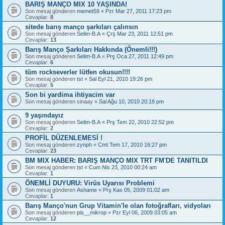
BARIŞ MANÇO MIX 10 YAŞINDA!
Son mesaj gönderen
memet59
«
Pzr Mar 27, 2011 17:23 pm
Cevaplar:
8
sitede barış manço şarkıları çalınsın
Son mesaj gönderen
Selim-B.A
«
Çrş Mar 23, 2011 12:51 pm
Cevaplar:
13
Barış Manço Şarkıları Hakkında (Önemli!!!)
Son mesaj gönderen
Selim-B.A
«
Prş Oca 27, 2011 12:49 pm
Cevaplar:
6
tüm rockseverler lütfen okusun!!!!
Son mesaj gönderen
tst
«
Sal Eyl 21, 2010 19:26 pm
Cevaplar:
5
Son bi yardima ihtiyacim var
Son mesaj gönderen
sinaay
«
Sal Ağu 10, 2010 20:18 pm
9 yaşındayız
Son mesaj gönderen
Selim-B.A
«
Prş Tem 22, 2010 22:52 pm
Cevaplar:
2
PROFİL DÜZENLEMESİ !
Son mesaj gönderen
zynph
«
Cmt Tem 17, 2010 16:27 pm
Cevaplar:
23
BM MIX HABER: BARIŞ MANÇO MIX TRT FM'DE TANITILDI
Son mesaj gönderen
tst
«
Cum Nis 23, 2010 00:24 am
Cevaplar:
1
ÖNEMLİ DUYURU: Virüs Uyarısı Problemi
Son mesaj gönderen
Ashame
«
Prş Kas 05, 2009 01:02 am
Cevaplar:
1
Barış Manço'nun Grup Vitamin'le olan fotoğrafları, vidyoları
Son mesaj gönderen
pis__mikrop
«
Pzr Eyl 06, 2009 03:05 am
Cevaplar:
12