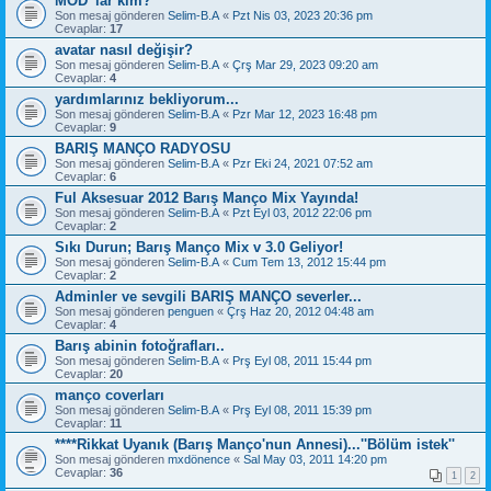
MOD' lar kim?
Son mesaj gönderen
Selim-B.A
«
Pzt Nis 03, 2023 20:36 pm
Cevaplar:
17
avatar nasıl değişir?
Son mesaj gönderen
Selim-B.A
«
Çrş Mar 29, 2023 09:20 am
Cevaplar:
4
yardımlarınız bekliyorum...
Son mesaj gönderen
Selim-B.A
«
Pzr Mar 12, 2023 16:48 pm
Cevaplar:
9
BARIŞ MANÇO RADYOSU
Son mesaj gönderen
Selim-B.A
«
Pzr Eki 24, 2021 07:52 am
Cevaplar:
6
Ful Aksesuar 2012 Barış Manço Mix Yayında!
Son mesaj gönderen
Selim-B.A
«
Pzt Eyl 03, 2012 22:06 pm
Cevaplar:
2
Sıkı Durun; Barış Manço Mix v 3.0 Geliyor!
Son mesaj gönderen
Selim-B.A
«
Cum Tem 13, 2012 15:44 pm
Cevaplar:
2
Adminler ve sevgili BARIŞ MANÇO severler...
Son mesaj gönderen
penguen
«
Çrş Haz 20, 2012 04:48 am
Cevaplar:
4
Barış abinin fotoğrafları..
Son mesaj gönderen
Selim-B.A
«
Prş Eyl 08, 2011 15:44 pm
Cevaplar:
20
manço coverları
Son mesaj gönderen
Selim-B.A
«
Prş Eyl 08, 2011 15:39 pm
Cevaplar:
11
****Rikkat Uyanık (Barış Manço'nun Annesi)...''Bölüm istek''
Son mesaj gönderen
mxdönence
«
Sal May 03, 2011 14:20 pm
Cevaplar:
36
1
2