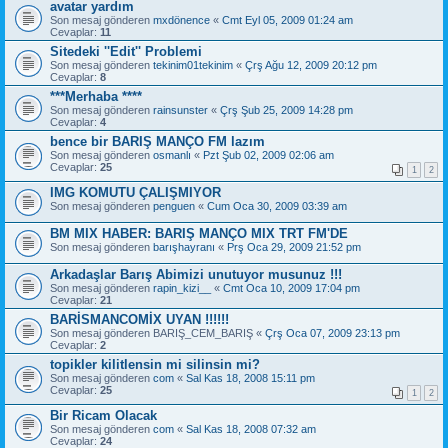
avatar yardım
Son mesaj gönderen
mxdönence
«
Cmt Eyl 05, 2009 01:24 am
Cevaplar:
11
Sitedeki ''Edit'' Problemi
Son mesaj gönderen
tekinim01tekinim
«
Çrş Ağu 12, 2009 20:12 pm
Cevaplar:
8
***Merhaba ****
Son mesaj gönderen
rainsunster
«
Çrş Şub 25, 2009 14:28 pm
Cevaplar:
4
bence bir BARIŞ MANÇO FM lazım
Son mesaj gönderen
osmanlı
«
Pzt Şub 02, 2009 02:06 am
Cevaplar:
25
1
2
IMG KOMUTU ÇALIŞMIYOR
Son mesaj gönderen
penguen
«
Cum Oca 30, 2009 03:39 am
BM MIX HABER: BARIŞ MANÇO MIX TRT FM'DE
Son mesaj gönderen
barışhayranı
«
Prş Oca 29, 2009 21:52 pm
Arkadaşlar Barış Abimizi unutuyor musunuz !!!
Son mesaj gönderen
rapin_kizi__
«
Cmt Oca 10, 2009 17:04 pm
Cevaplar:
21
BARİSMANCOMİX UYAN !!!!!!
Son mesaj gönderen
BARIŞ_CEM_BARIŞ
«
Çrş Oca 07, 2009 23:13 pm
Cevaplar:
2
topikler kilitlensin mi silinsin mi?
Son mesaj gönderen
com
«
Sal Kas 18, 2008 15:11 pm
Cevaplar:
25
1
2
Bir Ricam Olacak
Son mesaj gönderen
com
«
Sal Kas 18, 2008 07:32 am
Cevaplar:
24