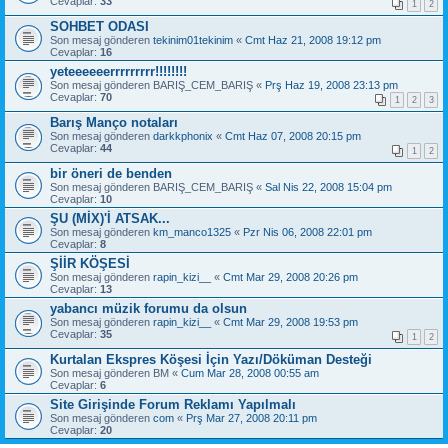
Cevaplar:
33
1
2
SOHBET ODASI
Son mesaj gönderen
tekinim01tekinim
«
Cmt Haz 21, 2008 19:12 pm
Cevaplar:
16
yeteeeeeerrrrrrrrr!!!!!!!!
Son mesaj gönderen
BARIŞ_CEM_BARIŞ
«
Prş Haz 19, 2008 23:13 pm
Cevaplar:
70
1
2
3
Barış Manço notaları
Son mesaj gönderen
darkkphonix
«
Cmt Haz 07, 2008 20:15 pm
Cevaplar:
44
1
2
bir öneri de benden
Son mesaj gönderen
BARIŞ_CEM_BARIŞ
«
Sal Nis 22, 2008 15:04 pm
Cevaplar:
10
ŞU (MİX)'İ ATSAK...
Son mesaj gönderen
km_manco1325
«
Pzr Nis 06, 2008 22:01 pm
Cevaplar:
8
ŞİİR KÖŞESİ
Son mesaj gönderen
rapin_kizi__
«
Cmt Mar 29, 2008 20:26 pm
Cevaplar:
13
yabancı müzik forumu da olsun
Son mesaj gönderen
rapin_kizi__
«
Cmt Mar 29, 2008 19:53 pm
Cevaplar:
35
1
2
Kurtalan Ekspres Köşesi İçin Yazı/Döküman Desteği
Son mesaj gönderen
BM
«
Cum Mar 28, 2008 00:55 am
Cevaplar:
6
Site Girişinde Forum Reklamı Yapılmalı
Son mesaj gönderen
com
«
Prş Mar 27, 2008 20:11 pm
Cevaplar:
20