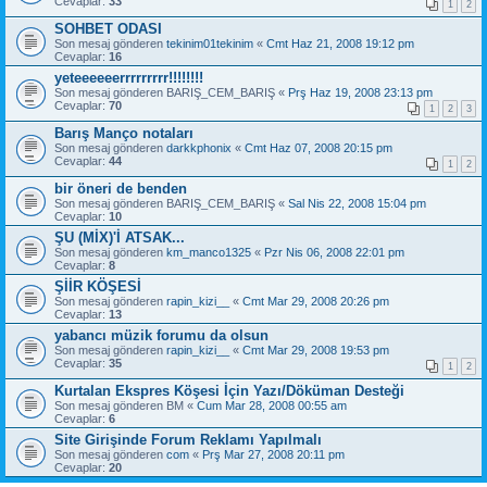
Cevaplar:
33
1
2
SOHBET ODASI
Son mesaj gönderen
tekinim01tekinim
«
Cmt Haz 21, 2008 19:12 pm
Cevaplar:
16
yeteeeeeerrrrrrrrr!!!!!!!!
Son mesaj gönderen
BARIŞ_CEM_BARIŞ
«
Prş Haz 19, 2008 23:13 pm
Cevaplar:
70
1
2
3
Barış Manço notaları
Son mesaj gönderen
darkkphonix
«
Cmt Haz 07, 2008 20:15 pm
Cevaplar:
44
1
2
bir öneri de benden
Son mesaj gönderen
BARIŞ_CEM_BARIŞ
«
Sal Nis 22, 2008 15:04 pm
Cevaplar:
10
ŞU (MİX)'İ ATSAK...
Son mesaj gönderen
km_manco1325
«
Pzr Nis 06, 2008 22:01 pm
Cevaplar:
8
ŞİİR KÖŞESİ
Son mesaj gönderen
rapin_kizi__
«
Cmt Mar 29, 2008 20:26 pm
Cevaplar:
13
yabancı müzik forumu da olsun
Son mesaj gönderen
rapin_kizi__
«
Cmt Mar 29, 2008 19:53 pm
Cevaplar:
35
1
2
Kurtalan Ekspres Köşesi İçin Yazı/Döküman Desteği
Son mesaj gönderen
BM
«
Cum Mar 28, 2008 00:55 am
Cevaplar:
6
Site Girişinde Forum Reklamı Yapılmalı
Son mesaj gönderen
com
«
Prş Mar 27, 2008 20:11 pm
Cevaplar:
20