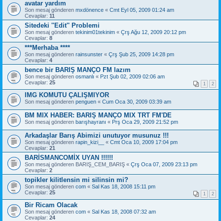
avatar yardım
Son mesaj gönderen
mxdönence
«
Cmt Eyl 05, 2009 01:24 am
Cevaplar:
11
Sitedeki ''Edit'' Problemi
Son mesaj gönderen
tekinim01tekinim
«
Çrş Ağu 12, 2009 20:12 pm
Cevaplar:
8
***Merhaba ****
Son mesaj gönderen
rainsunster
«
Çrş Şub 25, 2009 14:28 pm
Cevaplar:
4
bence bir BARIŞ MANÇO FM lazım
Son mesaj gönderen
osmanlı
«
Pzt Şub 02, 2009 02:06 am
Cevaplar:
25
1
2
IMG KOMUTU ÇALIŞMIYOR
Son mesaj gönderen
penguen
«
Cum Oca 30, 2009 03:39 am
BM MIX HABER: BARIŞ MANÇO MIX TRT FM'DE
Son mesaj gönderen
barışhayranı
«
Prş Oca 29, 2009 21:52 pm
Arkadaşlar Barış Abimizi unutuyor musunuz !!!
Son mesaj gönderen
rapin_kizi__
«
Cmt Oca 10, 2009 17:04 pm
Cevaplar:
21
BARİSMANCOMİX UYAN !!!!!!
Son mesaj gönderen
BARIŞ_CEM_BARIŞ
«
Çrş Oca 07, 2009 23:13 pm
Cevaplar:
2
topikler kilitlensin mi silinsin mi?
Son mesaj gönderen
com
«
Sal Kas 18, 2008 15:11 pm
Cevaplar:
25
1
2
Bir Ricam Olacak
Son mesaj gönderen
com
«
Sal Kas 18, 2008 07:32 am
Cevaplar:
24