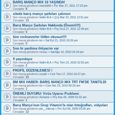
BARIŞ MANÇO MIX 10 YAŞINDA!
Son mesaj gönderen
memet59
«
Pzr Mar 27, 2011 17:23 pm
Cevaplar:
8
sitede barış manço şarkıları çalınsın
Son mesaj gönderen
Selim-B.A
«
Çrş Mar 23, 2011 12:51 pm
Cevaplar:
13
Barış Manço Şarkıları Hakkında (Önemli!!!)
Son mesaj gönderen
Selim-B.A
«
Prş Oca 27, 2011 12:49 pm
Cevaplar:
6
tüm rockseverler lütfen okusun!!!!
Son mesaj gönderen
tst
«
Sal Eyl 21, 2010 19:26 pm
Cevaplar:
5
Son bi yardima ihtiyacim var
Son mesaj gönderen
sinaay
«
Sal Ağu 10, 2010 20:18 pm
9 yaşındayız
Son mesaj gönderen
Selim-B.A
«
Prş Tem 22, 2010 22:52 pm
Cevaplar:
2
PROFİL DÜZENLEMESİ !
Son mesaj gönderen
zynph
«
Cmt Tem 17, 2010 16:27 pm
Cevaplar:
23
BM MIX HABER: BARIŞ MANÇO MIX TRT FM'DE TANITILDI
Son mesaj gönderen
tst
«
Cum Nis 23, 2010 00:24 am
Cevaplar:
1
ÖNEMLİ DUYURU: Virüs Uyarısı Problemi
Son mesaj gönderen
Ashame
«
Prş Kas 05, 2009 01:02 am
Cevaplar:
1
Barış Manço'nun Grup Vitamin'le olan fotoğrafları, vidyoları
Son mesaj gönderen
pis__mikrop
«
Pzr Eyl 06, 2009 03:05 am
Cevaplar:
12