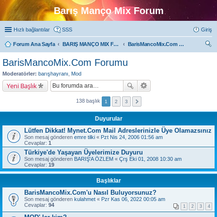
Barış Manço Mix Forum
Hızlı bağlantılar
SSS
Giriş
Forum Ana Sayfa
BARIŞ MANÇO MIX FORUMLARI
BarisMancoMix.Com Forumu
ra
BarisMancoMix.Com Forumu
Moderatörler:
barışhayranı
,
Mod
Yeni Başlık
138 başlık
1
2
3
Duyurular
Lütfen Dikkat! Mynet.Com Mail Adreslerinizle Üye Olamazsınız
Son mesaj gönderen
emre tilki
«
Pzt Nis 24, 2006 01:56 am
Cevaplar:
1
Türkiye'de Yaşayan Üyelerimize Duyuru
Son mesaj gönderen
BARIŞ'A ÖZLEM
«
Çrş Eki 01, 2008 10:30 am
Cevaplar:
19
Başlıklar
BarisMancoMix.Com'u Nasıl Buluyorsunuz?
Son mesaj gönderen
kulahmet
«
Pzr Kas 06, 2022 00:05 am
Cevaplar:
94
1
2
3
4