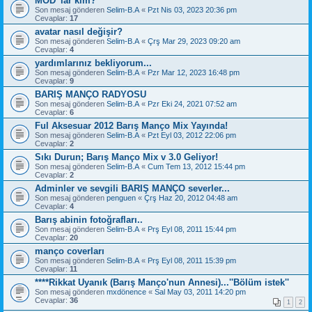
MOD' lar kim?
Son mesaj gönderen
Selim-B.A
«
Pzt Nis 03, 2023 20:36 pm
Cevaplar:
17
avatar nasıl değişir?
Son mesaj gönderen
Selim-B.A
«
Çrş Mar 29, 2023 09:20 am
Cevaplar:
4
yardımlarınız bekliyorum...
Son mesaj gönderen
Selim-B.A
«
Pzr Mar 12, 2023 16:48 pm
Cevaplar:
9
BARIŞ MANÇO RADYOSU
Son mesaj gönderen
Selim-B.A
«
Pzr Eki 24, 2021 07:52 am
Cevaplar:
6
Ful Aksesuar 2012 Barış Manço Mix Yayında!
Son mesaj gönderen
Selim-B.A
«
Pzt Eyl 03, 2012 22:06 pm
Cevaplar:
2
Sıkı Durun; Barış Manço Mix v 3.0 Geliyor!
Son mesaj gönderen
Selim-B.A
«
Cum Tem 13, 2012 15:44 pm
Cevaplar:
2
Adminler ve sevgili BARIŞ MANÇO severler...
Son mesaj gönderen
penguen
«
Çrş Haz 20, 2012 04:48 am
Cevaplar:
4
Barış abinin fotoğrafları..
Son mesaj gönderen
Selim-B.A
«
Prş Eyl 08, 2011 15:44 pm
Cevaplar:
20
manço coverları
Son mesaj gönderen
Selim-B.A
«
Prş Eyl 08, 2011 15:39 pm
Cevaplar:
11
****Rikkat Uyanık (Barış Manço'nun Annesi)...''Bölüm istek''
Son mesaj gönderen
mxdönence
«
Sal May 03, 2011 14:20 pm
Cevaplar:
36
1
2