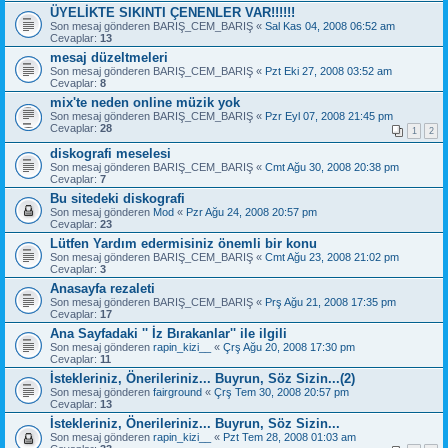
ÜYELİKTE SIKINTI ÇENENLER VAR!!!!!!
Son mesaj gönderen
BARIŞ_CEM_BARIŞ
«
Sal Kas 04, 2008 06:52 am
Cevaplar:
13
mesaj düzeltmeleri
Son mesaj gönderen
BARIŞ_CEM_BARIŞ
«
Pzt Eki 27, 2008 03:52 am
Cevaplar:
8
mix'te neden online müzik yok
Son mesaj gönderen
BARIŞ_CEM_BARIŞ
«
Pzr Eyl 07, 2008 21:45 pm
Cevaplar:
28
1
2
diskografi meselesi
Son mesaj gönderen
BARIŞ_CEM_BARIŞ
«
Cmt Ağu 30, 2008 20:38 pm
Cevaplar:
7
Bu sitedeki diskografi
Son mesaj gönderen
Mod
«
Pzr Ağu 24, 2008 20:57 pm
Cevaplar:
23
Lütfen Yardım edermisiniz önemli bir konu
Son mesaj gönderen
BARIŞ_CEM_BARIŞ
«
Cmt Ağu 23, 2008 21:02 pm
Cevaplar:
3
Anasayfa rezaleti
Son mesaj gönderen
BARIŞ_CEM_BARIŞ
«
Prş Ağu 21, 2008 17:35 pm
Cevaplar:
17
Ana Sayfadaki '' İz Bırakanlar'' ile ilgili
Son mesaj gönderen
rapin_kizi__
«
Çrş Ağu 20, 2008 17:30 pm
Cevaplar:
11
İstekleriniz, Önerileriniz... Buyrun, Söz Sizin...(2)
Son mesaj gönderen
fairground
«
Çrş Tem 30, 2008 20:57 pm
Cevaplar:
13
İstekleriniz, Önerileriniz... Buyrun, Söz Sizin...
Son mesaj gönderen
rapin_kizi__
«
Pzt Tem 28, 2008 01:03 am