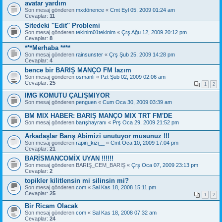
avatar yardım
Son mesaj gönderen
mxdönence
«
Cmt Eyl 05, 2009 01:24 am
Cevaplar:
11
Sitedeki ''Edit'' Problemi
Son mesaj gönderen
tekinim01tekinim
«
Çrş Ağu 12, 2009 20:12 pm
Cevaplar:
8
***Merhaba ****
Son mesaj gönderen
rainsunster
«
Çrş Şub 25, 2009 14:28 pm
Cevaplar:
4
bence bir BARIŞ MANÇO FM lazım
Son mesaj gönderen
osmanlı
«
Pzt Şub 02, 2009 02:06 am
Cevaplar:
25
1
2
IMG KOMUTU ÇALIŞMIYOR
Son mesaj gönderen
penguen
«
Cum Oca 30, 2009 03:39 am
BM MIX HABER: BARIŞ MANÇO MIX TRT FM'DE
Son mesaj gönderen
barışhayranı
«
Prş Oca 29, 2009 21:52 pm
Arkadaşlar Barış Abimizi unutuyor musunuz !!!
Son mesaj gönderen
rapin_kizi__
«
Cmt Oca 10, 2009 17:04 pm
Cevaplar:
21
BARİSMANCOMİX UYAN !!!!!!
Son mesaj gönderen
BARIŞ_CEM_BARIŞ
«
Çrş Oca 07, 2009 23:13 pm
Cevaplar:
2
topikler kilitlensin mi silinsin mi?
Son mesaj gönderen
com
«
Sal Kas 18, 2008 15:11 pm
Cevaplar:
25
1
2
Bir Ricam Olacak
Son mesaj gönderen
com
«
Sal Kas 18, 2008 07:32 am
Cevaplar:
24