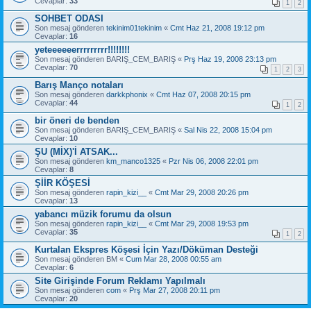
Cevaplar:
33
1
2
SOHBET ODASI
Son mesaj gönderen
tekinim01tekinim
«
Cmt Haz 21, 2008 19:12 pm
Cevaplar:
16
yeteeeeeerrrrrrrrr!!!!!!!!
Son mesaj gönderen
BARIŞ_CEM_BARIŞ
«
Prş Haz 19, 2008 23:13 pm
Cevaplar:
70
1
2
3
Barış Manço notaları
Son mesaj gönderen
darkkphonix
«
Cmt Haz 07, 2008 20:15 pm
Cevaplar:
44
1
2
bir öneri de benden
Son mesaj gönderen
BARIŞ_CEM_BARIŞ
«
Sal Nis 22, 2008 15:04 pm
Cevaplar:
10
ŞU (MİX)'İ ATSAK...
Son mesaj gönderen
km_manco1325
«
Pzr Nis 06, 2008 22:01 pm
Cevaplar:
8
ŞİİR KÖŞESİ
Son mesaj gönderen
rapin_kizi__
«
Cmt Mar 29, 2008 20:26 pm
Cevaplar:
13
yabancı müzik forumu da olsun
Son mesaj gönderen
rapin_kizi__
«
Cmt Mar 29, 2008 19:53 pm
Cevaplar:
35
1
2
Kurtalan Ekspres Köşesi İçin Yazı/Döküman Desteği
Son mesaj gönderen
BM
«
Cum Mar 28, 2008 00:55 am
Cevaplar:
6
Site Girişinde Forum Reklamı Yapılmalı
Son mesaj gönderen
com
«
Prş Mar 27, 2008 20:11 pm
Cevaplar:
20