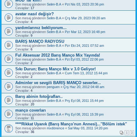
MOD' lar kim?
Son mesaj gönderen
Selim-B.A
«
Pzt Nis 03, 2023 20:36 pm
Cevaplar:
17
avatar nasıl değişir?
Son mesaj gönderen
Selim-B.A
«
Çrş Mar 29, 2023 09:20 am
Cevaplar:
4
yardımlarınız bekliyorum...
Son mesaj gönderen
Selim-B.A
«
Pzr Mar 12, 2023 16:48 pm
Cevaplar:
9
BARIŞ MANÇO RADYOSU
Son mesaj gönderen
Selim-B.A
«
Pzr Eki 24, 2021 07:52 am
Cevaplar:
6
Ful Aksesuar 2012 Barış Manço Mix Yayında!
Son mesaj gönderen
Selim-B.A
«
Pzt Eyl 03, 2012 22:06 pm
Cevaplar:
2
Sıkı Durun; Barış Manço Mix v 3.0 Geliyor!
Son mesaj gönderen
Selim-B.A
«
Cum Tem 13, 2012 15:44 pm
Cevaplar:
2
Adminler ve sevgili BARIŞ MANÇO severler...
Son mesaj gönderen
penguen
«
Çrş Haz 20, 2012 04:48 am
Cevaplar:
4
Barış abinin fotoğrafları..
Son mesaj gönderen
Selim-B.A
«
Prş Eyl 08, 2011 15:44 pm
Cevaplar:
20
manço coverları
Son mesaj gönderen
Selim-B.A
«
Prş Eyl 08, 2011 15:39 pm
Cevaplar:
11
****Rikkat Uyanık (Barış Manço'nun Annesi)...''Bölüm istek''
Son mesaj gönderen
mxdönence
«
Sal May 03, 2011 14:20 pm
Cevaplar:
36
1
2