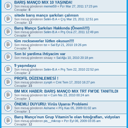
BARIŞ MANÇO MIX 10 YAŞINDA!
Son mesaj gönderen
memet59
«
Pzr Mar 27, 2011 17:23 pm
Cevaplar:
8
sitede barış manço şarkıları çalınsın
Son mesaj gönderen
Selim-B.A
«
Çrş Mar 23, 2011 12:51 pm
Cevaplar:
13
Barış Manço Şarkıları Hakkında (Önemli!!!)
Son mesaj gönderen
Selim-B.A
«
Prş Oca 27, 2011 12:49 pm
Cevaplar:
6
tüm rockseverler lütfen okusun!!!!
Son mesaj gönderen
tst
«
Sal Eyl 21, 2010 19:26 pm
Cevaplar:
5
Son bi yardima ihtiyacim var
Son mesaj gönderen
sinaay
«
Sal Ağu 10, 2010 20:18 pm
9 yaşındayız
Son mesaj gönderen
Selim-B.A
«
Prş Tem 22, 2010 22:52 pm
Cevaplar:
2
PROFİL DÜZENLEMESİ !
Son mesaj gönderen
zynph
«
Cmt Tem 17, 2010 16:27 pm
Cevaplar:
23
BM MIX HABER: BARIŞ MANÇO MIX TRT FM'DE TANITILDI
Son mesaj gönderen
tst
«
Cum Nis 23, 2010 00:24 am
Cevaplar:
1
ÖNEMLİ DUYURU: Virüs Uyarısı Problemi
Son mesaj gönderen
Ashame
«
Prş Kas 05, 2009 01:02 am
Cevaplar:
1
Barış Manço'nun Grup Vitamin'le olan fotoğrafları, vidyoları
Son mesaj gönderen
pis__mikrop
«
Pzr Eyl 06, 2009 03:05 am
Cevaplar:
12