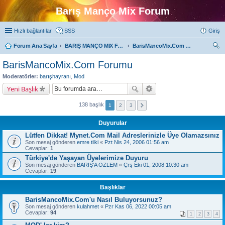
Barış Manço Mix Forum
Hızlı bağlantılar
SSS
Giriş
Forum Ana Sayfa
BARIŞ MANÇO MIX FORUMLARI
BarisMancoMix.Com Forumu
ra
BarisMancoMix.Com Forumu
Moderatörler:
barışhayranı
,
Mod
Yeni Başlık
138 başlık
1
2
3
Duyurular
Lütfen Dikkat! Mynet.Com Mail Adreslerinizle Üye Olamazsınız
Son mesaj gönderen
emre tilki
«
Pzt Nis 24, 2006 01:56 am
Cevaplar:
1
Türkiye'de Yaşayan Üyelerimize Duyuru
Son mesaj gönderen
BARIŞ'A ÖZLEM
«
Çrş Eki 01, 2008 10:30 am
Cevaplar:
19
Başlıklar
BarisMancoMix.Com'u Nasıl Buluyorsunuz?
Son mesaj gönderen
kulahmet
«
Pzr Kas 06, 2022 00:05 am
Cevaplar:
94
1
2
3
4