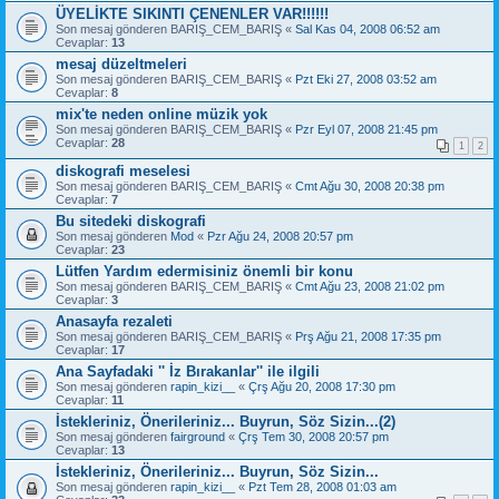
ÜYELİKTE SIKINTI ÇENENLER VAR!!!!!!
Son mesaj gönderen
BARIŞ_CEM_BARIŞ
«
Sal Kas 04, 2008 06:52 am
Cevaplar:
13
mesaj düzeltmeleri
Son mesaj gönderen
BARIŞ_CEM_BARIŞ
«
Pzt Eki 27, 2008 03:52 am
Cevaplar:
8
mix'te neden online müzik yok
Son mesaj gönderen
BARIŞ_CEM_BARIŞ
«
Pzr Eyl 07, 2008 21:45 pm
Cevaplar:
28
1
2
diskografi meselesi
Son mesaj gönderen
BARIŞ_CEM_BARIŞ
«
Cmt Ağu 30, 2008 20:38 pm
Cevaplar:
7
Bu sitedeki diskografi
Son mesaj gönderen
Mod
«
Pzr Ağu 24, 2008 20:57 pm
Cevaplar:
23
Lütfen Yardım edermisiniz önemli bir konu
Son mesaj gönderen
BARIŞ_CEM_BARIŞ
«
Cmt Ağu 23, 2008 21:02 pm
Cevaplar:
3
Anasayfa rezaleti
Son mesaj gönderen
BARIŞ_CEM_BARIŞ
«
Prş Ağu 21, 2008 17:35 pm
Cevaplar:
17
Ana Sayfadaki '' İz Bırakanlar'' ile ilgili
Son mesaj gönderen
rapin_kizi__
«
Çrş Ağu 20, 2008 17:30 pm
Cevaplar:
11
İstekleriniz, Önerileriniz... Buyrun, Söz Sizin...(2)
Son mesaj gönderen
fairground
«
Çrş Tem 30, 2008 20:57 pm
Cevaplar:
13
İstekleriniz, Önerileriniz... Buyrun, Söz Sizin...
Son mesaj gönderen
rapin_kizi__
«
Pzt Tem 28, 2008 01:03 am