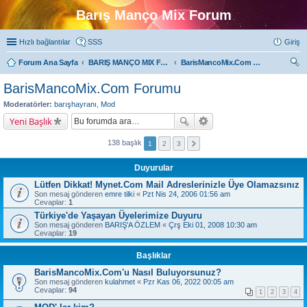
Barış Manço Mix Forum
Hızlı bağlantılar
SSS
Giriş
Forum Ana Sayfa
BARIŞ MANÇO MIX FORUMLARI
BarisMancoMix.Com Forumu
ra
BarisMancoMix.Com Forumu
Moderatörler:
barışhayranı
,
Mod
Yeni Başlık
138 başlık
1
2
3
Duyurular
Lütfen Dikkat! Mynet.Com Mail Adreslerinizle Üye Olamazsınız
Son mesaj gönderen
emre tilki
«
Pzt Nis 24, 2006 01:56 am
Cevaplar:
1
Türkiye'de Yaşayan Üyelerimize Duyuru
Son mesaj gönderen
BARIŞ'A ÖZLEM
«
Çrş Eki 01, 2008 10:30 am
Cevaplar:
19
Başlıklar
BarisMancoMix.Com'u Nasıl Buluyorsunuz?
Son mesaj gönderen
kulahmet
«
Pzr Kas 06, 2022 00:05 am
Cevaplar:
94
1
2
3
4