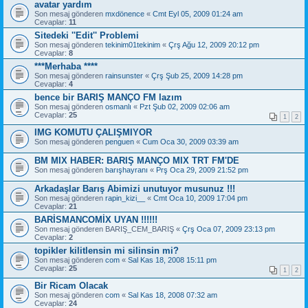
avatar yardım
Son mesaj gönderen
mxdönence
«
Cmt Eyl 05, 2009 01:24 am
Cevaplar:
11
Sitedeki ''Edit'' Problemi
Son mesaj gönderen
tekinim01tekinim
«
Çrş Ağu 12, 2009 20:12 pm
Cevaplar:
8
***Merhaba ****
Son mesaj gönderen
rainsunster
«
Çrş Şub 25, 2009 14:28 pm
Cevaplar:
4
bence bir BARIŞ MANÇO FM lazım
Son mesaj gönderen
osmanlı
«
Pzt Şub 02, 2009 02:06 am
Cevaplar:
25
1
2
IMG KOMUTU ÇALIŞMIYOR
Son mesaj gönderen
penguen
«
Cum Oca 30, 2009 03:39 am
BM MIX HABER: BARIŞ MANÇO MIX TRT FM'DE
Son mesaj gönderen
barışhayranı
«
Prş Oca 29, 2009 21:52 pm
Arkadaşlar Barış Abimizi unutuyor musunuz !!!
Son mesaj gönderen
rapin_kizi__
«
Cmt Oca 10, 2009 17:04 pm
Cevaplar:
21
BARİSMANCOMİX UYAN !!!!!!
Son mesaj gönderen
BARIŞ_CEM_BARIŞ
«
Çrş Oca 07, 2009 23:13 pm
Cevaplar:
2
topikler kilitlensin mi silinsin mi?
Son mesaj gönderen
com
«
Sal Kas 18, 2008 15:11 pm
Cevaplar:
25
1
2
Bir Ricam Olacak
Son mesaj gönderen
com
«
Sal Kas 18, 2008 07:32 am
Cevaplar:
24