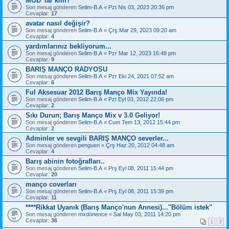
MOD' lar kim?
Son mesaj gönderen
Selim-B.A
«
Pzt Nis 03, 2023 20:36 pm
Cevaplar:
17
avatar nasıl değişir?
Son mesaj gönderen
Selim-B.A
«
Çrş Mar 29, 2023 09:20 am
Cevaplar:
4
yardımlarınız bekliyorum...
Son mesaj gönderen
Selim-B.A
«
Pzr Mar 12, 2023 16:48 pm
Cevaplar:
9
BARIŞ MANÇO RADYOSU
Son mesaj gönderen
Selim-B.A
«
Pzr Eki 24, 2021 07:52 am
Cevaplar:
6
Ful Aksesuar 2012 Barış Manço Mix Yayında!
Son mesaj gönderen
Selim-B.A
«
Pzt Eyl 03, 2012 22:06 pm
Cevaplar:
2
Sıkı Durun; Barış Manço Mix v 3.0 Geliyor!
Son mesaj gönderen
Selim-B.A
«
Cum Tem 13, 2012 15:44 pm
Cevaplar:
2
Adminler ve sevgili BARIŞ MANÇO severler...
Son mesaj gönderen
penguen
«
Çrş Haz 20, 2012 04:48 am
Cevaplar:
4
Barış abinin fotoğrafları..
Son mesaj gönderen
Selim-B.A
«
Prş Eyl 08, 2011 15:44 pm
Cevaplar:
20
manço coverları
Son mesaj gönderen
Selim-B.A
«
Prş Eyl 08, 2011 15:39 pm
Cevaplar:
11
****Rikkat Uyanık (Barış Manço'nun Annesi)...''Bölüm istek''
Son mesaj gönderen
mxdönence
«
Sal May 03, 2011 14:20 pm
Cevaplar:
36
1
2