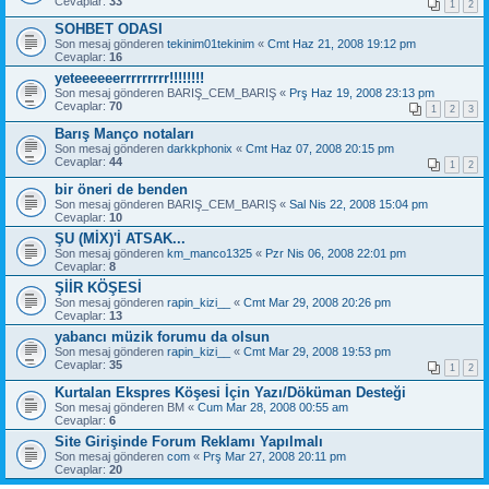
Cevaplar:
33
1
2
SOHBET ODASI
Son mesaj gönderen
tekinim01tekinim
«
Cmt Haz 21, 2008 19:12 pm
Cevaplar:
16
yeteeeeeerrrrrrrrr!!!!!!!!
Son mesaj gönderen
BARIŞ_CEM_BARIŞ
«
Prş Haz 19, 2008 23:13 pm
Cevaplar:
70
1
2
3
Barış Manço notaları
Son mesaj gönderen
darkkphonix
«
Cmt Haz 07, 2008 20:15 pm
Cevaplar:
44
1
2
bir öneri de benden
Son mesaj gönderen
BARIŞ_CEM_BARIŞ
«
Sal Nis 22, 2008 15:04 pm
Cevaplar:
10
ŞU (MİX)'İ ATSAK...
Son mesaj gönderen
km_manco1325
«
Pzr Nis 06, 2008 22:01 pm
Cevaplar:
8
ŞİİR KÖŞESİ
Son mesaj gönderen
rapin_kizi__
«
Cmt Mar 29, 2008 20:26 pm
Cevaplar:
13
yabancı müzik forumu da olsun
Son mesaj gönderen
rapin_kizi__
«
Cmt Mar 29, 2008 19:53 pm
Cevaplar:
35
1
2
Kurtalan Ekspres Köşesi İçin Yazı/Döküman Desteği
Son mesaj gönderen
BM
«
Cum Mar 28, 2008 00:55 am
Cevaplar:
6
Site Girişinde Forum Reklamı Yapılmalı
Son mesaj gönderen
com
«
Prş Mar 27, 2008 20:11 pm
Cevaplar:
20