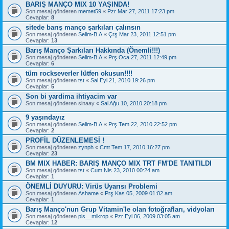
BARIŞ MANÇO MIX 10 YAŞINDA!
Son mesaj gönderen
memet59
«
Pzr Mar 27, 2011 17:23 pm
Cevaplar:
8
sitede barış manço şarkıları çalınsın
Son mesaj gönderen
Selim-B.A
«
Çrş Mar 23, 2011 12:51 pm
Cevaplar:
13
Barış Manço Şarkıları Hakkında (Önemli!!!)
Son mesaj gönderen
Selim-B.A
«
Prş Oca 27, 2011 12:49 pm
Cevaplar:
6
tüm rockseverler lütfen okusun!!!!
Son mesaj gönderen
tst
«
Sal Eyl 21, 2010 19:26 pm
Cevaplar:
5
Son bi yardima ihtiyacim var
Son mesaj gönderen
sinaay
«
Sal Ağu 10, 2010 20:18 pm
9 yaşındayız
Son mesaj gönderen
Selim-B.A
«
Prş Tem 22, 2010 22:52 pm
Cevaplar:
2
PROFİL DÜZENLEMESİ !
Son mesaj gönderen
zynph
«
Cmt Tem 17, 2010 16:27 pm
Cevaplar:
23
BM MIX HABER: BARIŞ MANÇO MIX TRT FM'DE TANITILDI
Son mesaj gönderen
tst
«
Cum Nis 23, 2010 00:24 am
Cevaplar:
1
ÖNEMLİ DUYURU: Virüs Uyarısı Problemi
Son mesaj gönderen
Ashame
«
Prş Kas 05, 2009 01:02 am
Cevaplar:
1
Barış Manço'nun Grup Vitamin'le olan fotoğrafları, vidyoları
Son mesaj gönderen
pis__mikrop
«
Pzr Eyl 06, 2009 03:05 am
Cevaplar:
12