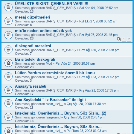
ÜYELİKTE SIKINTI ÇENENLER VAR!!!!!!
Son mesaj gönderen
BARIŞ_CEM_BARIŞ
«
Sal Kas 04, 2008 06:52 am
Cevaplar:
13
mesaj düzeltmeleri
Son mesaj gönderen
BARIŞ_CEM_BARIŞ
«
Pzt Eki 27, 2008 03:52 am
Cevaplar:
8
mix'te neden online müzik yok
Son mesaj gönderen
BARIŞ_CEM_BARIŞ
«
Pzr Eyl 07, 2008 21:45 pm
Cevaplar:
28
1
2
diskografi meselesi
Son mesaj gönderen
BARIŞ_CEM_BARIŞ
«
Cmt Ağu 30, 2008 20:38 pm
Cevaplar:
7
Bu sitedeki diskografi
Son mesaj gönderen
Mod
«
Pzr Ağu 24, 2008 20:57 pm
Cevaplar:
23
Lütfen Yardım edermisiniz önemli bir konu
Son mesaj gönderen
BARIŞ_CEM_BARIŞ
«
Cmt Ağu 23, 2008 21:02 pm
Cevaplar:
3
Anasayfa rezaleti
Son mesaj gönderen
BARIŞ_CEM_BARIŞ
«
Prş Ağu 21, 2008 17:35 pm
Cevaplar:
17
Ana Sayfadaki '' İz Bırakanlar'' ile ilgili
Son mesaj gönderen
rapin_kizi__
«
Çrş Ağu 20, 2008 17:30 pm
Cevaplar:
11
İstekleriniz, Önerileriniz... Buyrun, Söz Sizin...(2)
Son mesaj gönderen
fairground
«
Çrş Tem 30, 2008 20:57 pm
Cevaplar:
13
İstekleriniz, Önerileriniz... Buyrun, Söz Sizin...
Son mesaj gönderen
rapin_kizi__
«
Pzt Tem 28, 2008 01:03 am