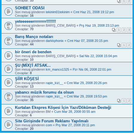
Cevaplar:
33
1
2
SOHBET ODASI
Son mesaj gönderen
tekinim01tekinim
«
Cmt Haz 21, 2008 19:12 pm
Cevaplar:
16
yeteeeeeerrrrrrrrr!!!!!!!!
Son mesaj gönderen
BARIŞ_CEM_BARIŞ
«
Prş Haz 19, 2008 23:13 pm
Cevaplar:
70
1
2
3
Barış Manço notaları
Son mesaj gönderen
darkkphonix
«
Cmt Haz 07, 2008 20:15 pm
Cevaplar:
44
1
2
bir öneri de benden
Son mesaj gönderen
BARIŞ_CEM_BARIŞ
«
Sal Nis 22, 2008 15:04 pm
Cevaplar:
10
ŞU (MİX)'İ ATSAK...
Son mesaj gönderen
km_manco1325
«
Pzr Nis 06, 2008 22:01 pm
Cevaplar:
8
ŞİİR KÖŞESİ
Son mesaj gönderen
rapin_kizi__
«
Cmt Mar 29, 2008 20:26 pm
Cevaplar:
13
yabancı müzik forumu da olsun
Son mesaj gönderen
rapin_kizi__
«
Cmt Mar 29, 2008 19:53 pm
Cevaplar:
35
1
2
Kurtalan Ekspres Köşesi İçin Yazı/Döküman Desteği
Son mesaj gönderen
BM
«
Cum Mar 28, 2008 00:55 am
Cevaplar:
6
Site Girişinde Forum Reklamı Yapılmalı
Son mesaj gönderen
com
«
Prş Mar 27, 2008 20:11 pm
Cevaplar:
20