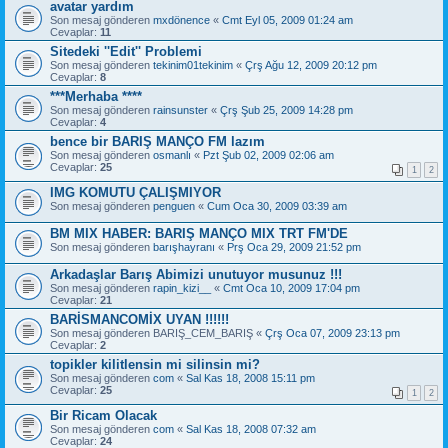
avatar yardım
Son mesaj gönderen
mxdönence
«
Cmt Eyl 05, 2009 01:24 am
Cevaplar:
11
Sitedeki ''Edit'' Problemi
Son mesaj gönderen
tekinim01tekinim
«
Çrş Ağu 12, 2009 20:12 pm
Cevaplar:
8
***Merhaba ****
Son mesaj gönderen
rainsunster
«
Çrş Şub 25, 2009 14:28 pm
Cevaplar:
4
bence bir BARIŞ MANÇO FM lazım
Son mesaj gönderen
osmanlı
«
Pzt Şub 02, 2009 02:06 am
Cevaplar:
25
1
2
IMG KOMUTU ÇALIŞMIYOR
Son mesaj gönderen
penguen
«
Cum Oca 30, 2009 03:39 am
BM MIX HABER: BARIŞ MANÇO MIX TRT FM'DE
Son mesaj gönderen
barışhayranı
«
Prş Oca 29, 2009 21:52 pm
Arkadaşlar Barış Abimizi unutuyor musunuz !!!
Son mesaj gönderen
rapin_kizi__
«
Cmt Oca 10, 2009 17:04 pm
Cevaplar:
21
BARİSMANCOMİX UYAN !!!!!!
Son mesaj gönderen
BARIŞ_CEM_BARIŞ
«
Çrş Oca 07, 2009 23:13 pm
Cevaplar:
2
topikler kilitlensin mi silinsin mi?
Son mesaj gönderen
com
«
Sal Kas 18, 2008 15:11 pm
Cevaplar:
25
1
2
Bir Ricam Olacak
Son mesaj gönderen
com
«
Sal Kas 18, 2008 07:32 am
Cevaplar:
24