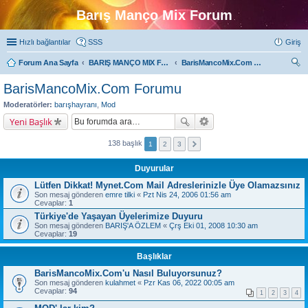
Barış Manço Mix Forum
Hızlı bağlantılar
SSS
Giriş
Forum Ana Sayfa
BARIŞ MANÇO MIX FORUMLARI
BarisMancoMix.Com Forumu
ra
BarisMancoMix.Com Forumu
Moderatörler:
barışhayranı
,
Mod
Yeni Başlık
138 başlık
1
2
3
Duyurular
Lütfen Dikkat! Mynet.Com Mail Adreslerinizle Üye Olamazsınız
Son mesaj gönderen
emre tilki
«
Pzt Nis 24, 2006 01:56 am
Cevaplar:
1
Türkiye'de Yaşayan Üyelerimize Duyuru
Son mesaj gönderen
BARIŞ'A ÖZLEM
«
Çrş Eki 01, 2008 10:30 am
Cevaplar:
19
Başlıklar
BarisMancoMix.Com'u Nasıl Buluyorsunuz?
Son mesaj gönderen
kulahmet
«
Pzr Kas 06, 2022 00:05 am
Cevaplar:
94
1
2
3
4