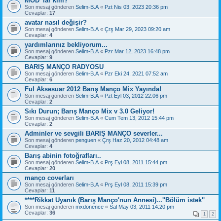
MOD' lar kim?
Son mesaj gönderen
Selim-B.A
«
Pzt Nis 03, 2023 20:36 pm
Cevaplar:
17
avatar nasıl değişir?
Son mesaj gönderen
Selim-B.A
«
Çrş Mar 29, 2023 09:20 am
Cevaplar:
4
yardımlarınız bekliyorum...
Son mesaj gönderen
Selim-B.A
«
Pzr Mar 12, 2023 16:48 pm
Cevaplar:
9
BARIŞ MANÇO RADYOSU
Son mesaj gönderen
Selim-B.A
«
Pzr Eki 24, 2021 07:52 am
Cevaplar:
6
Ful Aksesuar 2012 Barış Manço Mix Yayında!
Son mesaj gönderen
Selim-B.A
«
Pzt Eyl 03, 2012 22:06 pm
Cevaplar:
2
Sıkı Durun; Barış Manço Mix v 3.0 Geliyor!
Son mesaj gönderen
Selim-B.A
«
Cum Tem 13, 2012 15:44 pm
Cevaplar:
2
Adminler ve sevgili BARIŞ MANÇO severler...
Son mesaj gönderen
penguen
«
Çrş Haz 20, 2012 04:48 am
Cevaplar:
4
Barış abinin fotoğrafları..
Son mesaj gönderen
Selim-B.A
«
Prş Eyl 08, 2011 15:44 pm
Cevaplar:
20
manço coverları
Son mesaj gönderen
Selim-B.A
«
Prş Eyl 08, 2011 15:39 pm
Cevaplar:
11
****Rikkat Uyanık (Barış Manço'nun Annesi)...''Bölüm istek''
Son mesaj gönderen
mxdönence
«
Sal May 03, 2011 14:20 pm
Cevaplar:
36
1
2