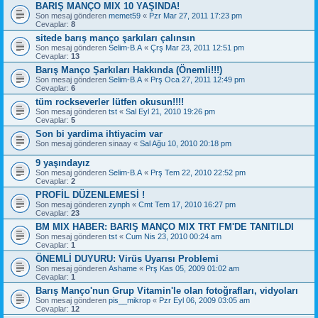
BARIŞ MANÇO MIX 10 YAŞINDA!
Son mesaj gönderen
memet59
«
Pzr Mar 27, 2011 17:23 pm
Cevaplar:
8
sitede barış manço şarkıları çalınsın
Son mesaj gönderen
Selim-B.A
«
Çrş Mar 23, 2011 12:51 pm
Cevaplar:
13
Barış Manço Şarkıları Hakkında (Önemli!!!)
Son mesaj gönderen
Selim-B.A
«
Prş Oca 27, 2011 12:49 pm
Cevaplar:
6
tüm rockseverler lütfen okusun!!!!
Son mesaj gönderen
tst
«
Sal Eyl 21, 2010 19:26 pm
Cevaplar:
5
Son bi yardima ihtiyacim var
Son mesaj gönderen
sinaay
«
Sal Ağu 10, 2010 20:18 pm
9 yaşındayız
Son mesaj gönderen
Selim-B.A
«
Prş Tem 22, 2010 22:52 pm
Cevaplar:
2
PROFİL DÜZENLEMESİ !
Son mesaj gönderen
zynph
«
Cmt Tem 17, 2010 16:27 pm
Cevaplar:
23
BM MIX HABER: BARIŞ MANÇO MIX TRT FM'DE TANITILDI
Son mesaj gönderen
tst
«
Cum Nis 23, 2010 00:24 am
Cevaplar:
1
ÖNEMLİ DUYURU: Virüs Uyarısı Problemi
Son mesaj gönderen
Ashame
«
Prş Kas 05, 2009 01:02 am
Cevaplar:
1
Barış Manço'nun Grup Vitamin'le olan fotoğrafları, vidyoları
Son mesaj gönderen
pis__mikrop
«
Pzr Eyl 06, 2009 03:05 am
Cevaplar:
12