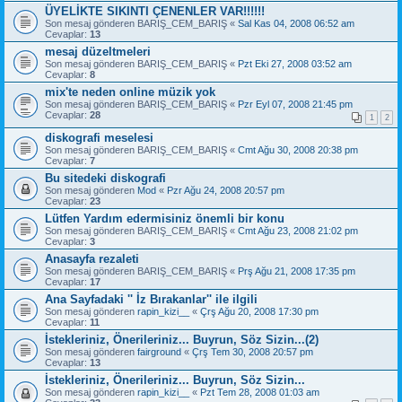
ÜYELİKTE SIKINTI ÇENENLER VAR!!!!!!
Son mesaj gönderen
BARIŞ_CEM_BARIŞ
«
Sal Kas 04, 2008 06:52 am
Cevaplar:
13
mesaj düzeltmeleri
Son mesaj gönderen
BARIŞ_CEM_BARIŞ
«
Pzt Eki 27, 2008 03:52 am
Cevaplar:
8
mix'te neden online müzik yok
Son mesaj gönderen
BARIŞ_CEM_BARIŞ
«
Pzr Eyl 07, 2008 21:45 pm
Cevaplar:
28
1
2
diskografi meselesi
Son mesaj gönderen
BARIŞ_CEM_BARIŞ
«
Cmt Ağu 30, 2008 20:38 pm
Cevaplar:
7
Bu sitedeki diskografi
Son mesaj gönderen
Mod
«
Pzr Ağu 24, 2008 20:57 pm
Cevaplar:
23
Lütfen Yardım edermisiniz önemli bir konu
Son mesaj gönderen
BARIŞ_CEM_BARIŞ
«
Cmt Ağu 23, 2008 21:02 pm
Cevaplar:
3
Anasayfa rezaleti
Son mesaj gönderen
BARIŞ_CEM_BARIŞ
«
Prş Ağu 21, 2008 17:35 pm
Cevaplar:
17
Ana Sayfadaki '' İz Bırakanlar'' ile ilgili
Son mesaj gönderen
rapin_kizi__
«
Çrş Ağu 20, 2008 17:30 pm
Cevaplar:
11
İstekleriniz, Önerileriniz... Buyrun, Söz Sizin...(2)
Son mesaj gönderen
fairground
«
Çrş Tem 30, 2008 20:57 pm
Cevaplar:
13
İstekleriniz, Önerileriniz... Buyrun, Söz Sizin...
Son mesaj gönderen
rapin_kizi__
«
Pzt Tem 28, 2008 01:03 am