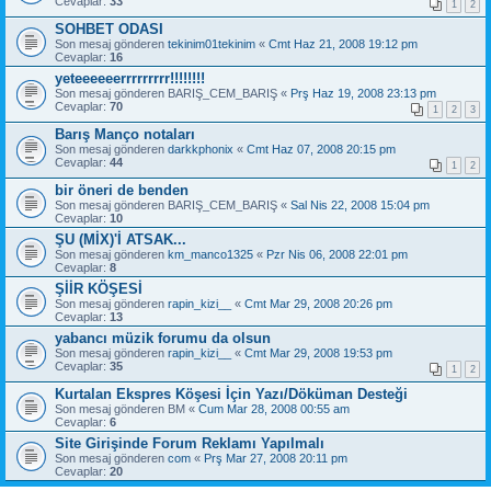
Cevaplar:
33
1
2
SOHBET ODASI
Son mesaj gönderen
tekinim01tekinim
«
Cmt Haz 21, 2008 19:12 pm
Cevaplar:
16
yeteeeeeerrrrrrrrr!!!!!!!!
Son mesaj gönderen
BARIŞ_CEM_BARIŞ
«
Prş Haz 19, 2008 23:13 pm
Cevaplar:
70
1
2
3
Barış Manço notaları
Son mesaj gönderen
darkkphonix
«
Cmt Haz 07, 2008 20:15 pm
Cevaplar:
44
1
2
bir öneri de benden
Son mesaj gönderen
BARIŞ_CEM_BARIŞ
«
Sal Nis 22, 2008 15:04 pm
Cevaplar:
10
ŞU (MİX)'İ ATSAK...
Son mesaj gönderen
km_manco1325
«
Pzr Nis 06, 2008 22:01 pm
Cevaplar:
8
ŞİİR KÖŞESİ
Son mesaj gönderen
rapin_kizi__
«
Cmt Mar 29, 2008 20:26 pm
Cevaplar:
13
yabancı müzik forumu da olsun
Son mesaj gönderen
rapin_kizi__
«
Cmt Mar 29, 2008 19:53 pm
Cevaplar:
35
1
2
Kurtalan Ekspres Köşesi İçin Yazı/Döküman Desteği
Son mesaj gönderen
BM
«
Cum Mar 28, 2008 00:55 am
Cevaplar:
6
Site Girişinde Forum Reklamı Yapılmalı
Son mesaj gönderen
com
«
Prş Mar 27, 2008 20:11 pm
Cevaplar:
20