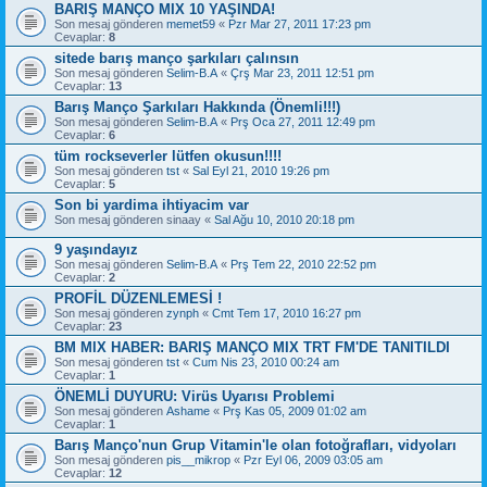
BARIŞ MANÇO MIX 10 YAŞINDA!
Son mesaj gönderen
memet59
«
Pzr Mar 27, 2011 17:23 pm
Cevaplar:
8
sitede barış manço şarkıları çalınsın
Son mesaj gönderen
Selim-B.A
«
Çrş Mar 23, 2011 12:51 pm
Cevaplar:
13
Barış Manço Şarkıları Hakkında (Önemli!!!)
Son mesaj gönderen
Selim-B.A
«
Prş Oca 27, 2011 12:49 pm
Cevaplar:
6
tüm rockseverler lütfen okusun!!!!
Son mesaj gönderen
tst
«
Sal Eyl 21, 2010 19:26 pm
Cevaplar:
5
Son bi yardima ihtiyacim var
Son mesaj gönderen
sinaay
«
Sal Ağu 10, 2010 20:18 pm
9 yaşındayız
Son mesaj gönderen
Selim-B.A
«
Prş Tem 22, 2010 22:52 pm
Cevaplar:
2
PROFİL DÜZENLEMESİ !
Son mesaj gönderen
zynph
«
Cmt Tem 17, 2010 16:27 pm
Cevaplar:
23
BM MIX HABER: BARIŞ MANÇO MIX TRT FM'DE TANITILDI
Son mesaj gönderen
tst
«
Cum Nis 23, 2010 00:24 am
Cevaplar:
1
ÖNEMLİ DUYURU: Virüs Uyarısı Problemi
Son mesaj gönderen
Ashame
«
Prş Kas 05, 2009 01:02 am
Cevaplar:
1
Barış Manço'nun Grup Vitamin'le olan fotoğrafları, vidyoları
Son mesaj gönderen
pis__mikrop
«
Pzr Eyl 06, 2009 03:05 am
Cevaplar:
12