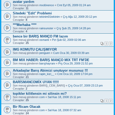
avatar yardım
Son mesaj gönderen
mxdönence
«
Cmt Eyl 05, 2009 01:24 am
Cevaplar:
11
Sitedeki ''Edit'' Problemi
Son mesaj gönderen
tekinim01tekinim
«
Çrş Ağu 12, 2009 20:12 pm
Cevaplar:
8
***Merhaba ****
Son mesaj gönderen
rainsunster
«
Çrş Şub 25, 2009 14:28 pm
Cevaplar:
4
bence bir BARIŞ MANÇO FM lazım
Son mesaj gönderen
osmanlı
«
Pzt Şub 02, 2009 02:06 am
Cevaplar:
25
1
2
IMG KOMUTU ÇALIŞMIYOR
Son mesaj gönderen
penguen
«
Cum Oca 30, 2009 03:39 am
BM MIX HABER: BARIŞ MANÇO MIX TRT FM'DE
Son mesaj gönderen
barışhayranı
«
Prş Oca 29, 2009 21:52 pm
Arkadaşlar Barış Abimizi unutuyor musunuz !!!
Son mesaj gönderen
rapin_kizi__
«
Cmt Oca 10, 2009 17:04 pm
Cevaplar:
21
BARİSMANCOMİX UYAN !!!!!!
Son mesaj gönderen
BARIŞ_CEM_BARIŞ
«
Çrş Oca 07, 2009 23:13 pm
Cevaplar:
2
topikler kilitlensin mi silinsin mi?
Son mesaj gönderen
com
«
Sal Kas 18, 2008 15:11 pm
Cevaplar:
25
1
2
Bir Ricam Olacak
Son mesaj gönderen
com
«
Sal Kas 18, 2008 07:32 am
Cevaplar:
24