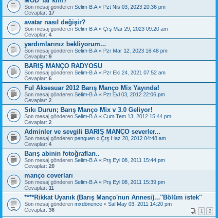
MOD' lar kim?
Son mesaj gönderen
Selim-B.A
«
Pzt Nis 03, 2023 20:36 pm
Cevaplar:
17
avatar nasıl değişir?
Son mesaj gönderen
Selim-B.A
«
Çrş Mar 29, 2023 09:20 am
Cevaplar:
4
yardımlarınız bekliyorum...
Son mesaj gönderen
Selim-B.A
«
Pzr Mar 12, 2023 16:48 pm
Cevaplar:
9
BARIŞ MANÇO RADYOSU
Son mesaj gönderen
Selim-B.A
«
Pzr Eki 24, 2021 07:52 am
Cevaplar:
6
Ful Aksesuar 2012 Barış Manço Mix Yayında!
Son mesaj gönderen
Selim-B.A
«
Pzt Eyl 03, 2012 22:06 pm
Cevaplar:
2
Sıkı Durun; Barış Manço Mix v 3.0 Geliyor!
Son mesaj gönderen
Selim-B.A
«
Cum Tem 13, 2012 15:44 pm
Cevaplar:
2
Adminler ve sevgili BARIŞ MANÇO severler...
Son mesaj gönderen
penguen
«
Çrş Haz 20, 2012 04:48 am
Cevaplar:
4
Barış abinin fotoğrafları..
Son mesaj gönderen
Selim-B.A
«
Prş Eyl 08, 2011 15:44 pm
Cevaplar:
20
manço coverları
Son mesaj gönderen
Selim-B.A
«
Prş Eyl 08, 2011 15:39 pm
Cevaplar:
11
****Rikkat Uyanık (Barış Manço'nun Annesi)...''Bölüm istek''
Son mesaj gönderen
mxdönence
«
Sal May 03, 2011 14:20 pm
Cevaplar:
36
1
2