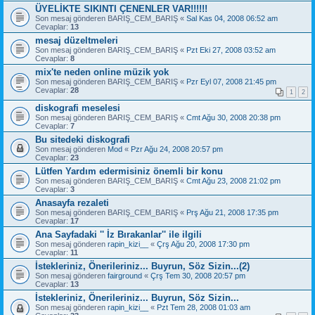
ÜYELİKTE SIKINTI ÇENENLER VAR!!!!!!
Son mesaj gönderen
BARIŞ_CEM_BARIŞ
«
Sal Kas 04, 2008 06:52 am
Cevaplar:
13
mesaj düzeltmeleri
Son mesaj gönderen
BARIŞ_CEM_BARIŞ
«
Pzt Eki 27, 2008 03:52 am
Cevaplar:
8
mix'te neden online müzik yok
Son mesaj gönderen
BARIŞ_CEM_BARIŞ
«
Pzr Eyl 07, 2008 21:45 pm
Cevaplar:
28
1
2
diskografi meselesi
Son mesaj gönderen
BARIŞ_CEM_BARIŞ
«
Cmt Ağu 30, 2008 20:38 pm
Cevaplar:
7
Bu sitedeki diskografi
Son mesaj gönderen
Mod
«
Pzr Ağu 24, 2008 20:57 pm
Cevaplar:
23
Lütfen Yardım edermisiniz önemli bir konu
Son mesaj gönderen
BARIŞ_CEM_BARIŞ
«
Cmt Ağu 23, 2008 21:02 pm
Cevaplar:
3
Anasayfa rezaleti
Son mesaj gönderen
BARIŞ_CEM_BARIŞ
«
Prş Ağu 21, 2008 17:35 pm
Cevaplar:
17
Ana Sayfadaki '' İz Bırakanlar'' ile ilgili
Son mesaj gönderen
rapin_kizi__
«
Çrş Ağu 20, 2008 17:30 pm
Cevaplar:
11
İstekleriniz, Önerileriniz... Buyrun, Söz Sizin...(2)
Son mesaj gönderen
fairground
«
Çrş Tem 30, 2008 20:57 pm
Cevaplar:
13
İstekleriniz, Önerileriniz... Buyrun, Söz Sizin...
Son mesaj gönderen
rapin_kizi__
«
Pzt Tem 28, 2008 01:03 am