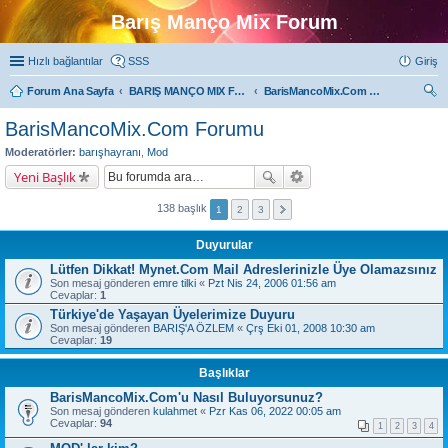
Barış Manço Mix Forum
Hızlı bağlantılar
SSS
Giriş
Forum Ana Sayfa
BARIŞ MANÇO MIX FORUMLARI
BarisMancoMix.Com Forumu
ra
BarisMancoMix.Com Forumu
Moderatörler:
barışhayranı
,
Mod
Yeni Başlık
138 başlık
1
2
3
Duyurular
Lütfen Dikkat! Mynet.Com Mail Adreslerinizle Üye Olamazsınız
Son mesaj gönderen
emre tilki
«
Pzt Nis 24, 2006 01:56 am
Cevaplar:
1
Türkiye'de Yaşayan Üyelerimize Duyuru
Son mesaj gönderen
BARIŞ'A ÖZLEM
«
Çrş Eki 01, 2008 10:30 am
Cevaplar:
19
Başlıklar
BarisMancoMix.Com'u Nasıl Buluyorsunuz?
Son mesaj gönderen
kulahmet
«
Pzr Kas 06, 2022 00:05 am
Cevaplar:
94
1
2
3
4