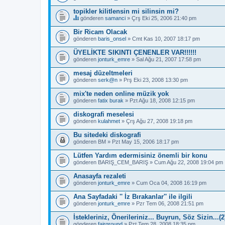
topikler kilitlensin mi silinsin mi?
gönderen
samanci
» Çrş Eki 25, 2006 21:40 pm
B
u
Bir Ricam Olacak
b
gönderen
baris_onsel
» Cmt Kas 10, 2007 18:17 pm
a
ş
ÜYELİKTE SIKINTI ÇENENLER VAR!!!!!!
l
gönderen
ı
jonturk_emre
» Sal Ağu 21, 2007 17:58 pm
k
b
mesaj düzeltmeleri
i
gönderen
serk@n
» Prş Eki 23, 2008 13:30 pm
r
a
mix'te neden online müzik yok
n
gönderen
fatix burak
» Pzt Ağu 18, 2008 12:15 pm
k
e
diskografi meselesi
t
e
gönderen
kulahmet
» Çrş Ağu 27, 2008 19:18 pm
s
a
Bu sitedeki diskografi
h
gönderen
BM
» Pzt May 15, 2006 18:17 pm
i
p
Lütfen Yardım edermisiniz önemli bir konu
.
gönderen
BARIŞ_CEM_BARIŞ
» Cum Ağu 22, 2008 19:04 pm
Anasayfa rezaleti
gönderen
jonturk_emre
» Cum Oca 04, 2008 16:19 pm
Ana Sayfadaki '' İz Bırakanlar'' ile ilgili
gönderen
jonturk_emre
» Pzr Tem 06, 2008 21:51 pm
İstekleriniz, Önerileriniz... Buyrun, Söz Sizin...(2
gönderen
fairground
» Pzt Tem 28, 2008 18:35 pm