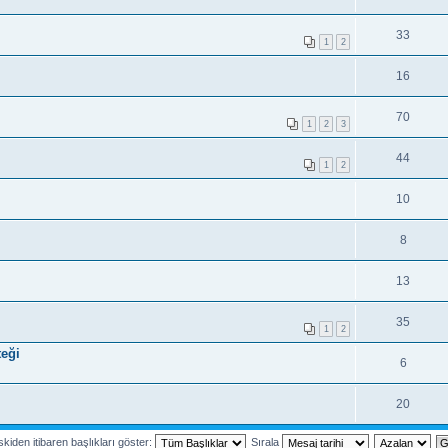
33
1
2
16
70
1
2
3
44
1
2
10
8
13
35
1
2
teği
6
20
kiden itibaren başlıkları göster:
Sırala