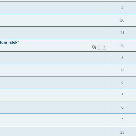
4
20
11
lüm istek''
36
1
2
8
13
6
5
0
2
23