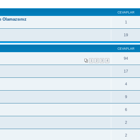
CEVAPLAR
ye Olamazsınız
1
19
CEVAPLAR
94
1
2
3
4
17
4
9
6
2
2