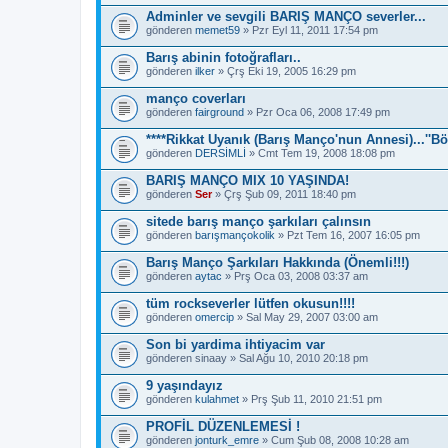
p
Adminler ve sevgili BARIŞ MANÇO severler...
.
gönderen
memet59
» Pzr Eyl 11, 2011 17:54 pm
Barış abinin fotoğrafları..
gönderen
ilker
» Çrş Eki 19, 2005 16:29 pm
manço coverları
gönderen
fairground
» Pzr Oca 06, 2008 17:49 pm
****Rikkat Uyanık (Barış Manço'nun Annesi)...''Bö
gönderen
DERSİMLİ
» Cmt Tem 19, 2008 18:08 pm
BARIŞ MANÇO MIX 10 YAŞINDA!
gönderen
Ser
» Çrş Şub 09, 2011 18:40 pm
sitede barış manço şarkıları çalınsın
gönderen
barışmançokolik
» Pzt Tem 16, 2007 16:05 pm
Barış Manço Şarkıları Hakkında (Önemli!!!)
gönderen
aytac
» Prş Oca 03, 2008 03:37 am
tüm rockseverler lütfen okusun!!!!
gönderen
omercip
» Sal May 29, 2007 03:00 am
Son bi yardima ihtiyacim var
gönderen
sinaay
» Sal Ağu 10, 2010 20:18 pm
9 yaşındayız
gönderen
kulahmet
» Prş Şub 11, 2010 21:51 pm
PROFİL DÜZENLEMESİ !
gönderen
jonturk_emre
» Cum Şub 08, 2008 10:28 am