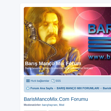
Barış Manço Mix Forum
BarışSeverler Kulübü Üyelerinin Resmi Buluşma Noktası
Hızlı bağlantılar
SSS
Forum Ana Sayfa
BARIŞ MANÇO MIX FORUMLARI
Baris
BarisMancoMix.Com Forumu
Moderatörler:
barışhayranı
,
Mod