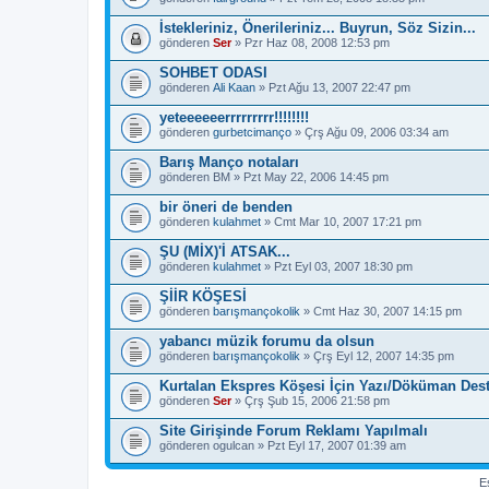
İstekleriniz, Önerileriniz... Buyrun, Söz Sizin...
gönderen
Ser
» Pzr Haz 08, 2008 12:53 pm
SOHBET ODASI
gönderen
Ali Kaan
» Pzt Ağu 13, 2007 22:47 pm
yeteeeeeerrrrrrrrr!!!!!!!!
gönderen
gurbetcimanço
» Çrş Ağu 09, 2006 03:34 am
Barış Manço notaları
gönderen
BM
» Pzt May 22, 2006 14:45 pm
bir öneri de benden
gönderen
kulahmet
» Cmt Mar 10, 2007 17:21 pm
ŞU (MİX)'İ ATSAK...
gönderen
kulahmet
» Pzt Eyl 03, 2007 18:30 pm
ŞİİR KÖŞESİ
gönderen
barışmançokolik
» Cmt Haz 30, 2007 14:15 pm
yabancı müzik forumu da olsun
gönderen
barışmançokolik
» Çrş Eyl 12, 2007 14:35 pm
Kurtalan Ekspres Köşesi İçin Yazı/Döküman Des
gönderen
Ser
» Çrş Şub 15, 2006 21:58 pm
Site Girişinde Forum Reklamı Yapılmalı
gönderen
ogulcan
» Pzt Eyl 17, 2007 01:39 am
Es