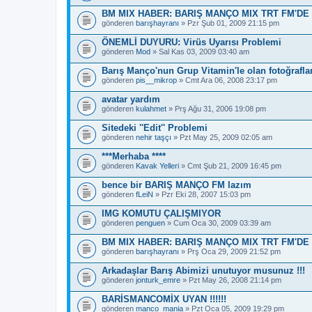
BM MIX HABER: BARIŞ MANÇO MIX TRT FM'DE 
gönderen
barışhayranı
» Pzr Şub 01, 2009 21:15 pm
ÖNEMLİ DUYURU: Virüs Uyarısı Problemi
gönderen
Mod
» Sal Kas 03, 2009 03:40 am
Barış Manço'nun Grup Vitamin'le olan fotoğraflar
gönderen
pis__mikrop
» Cmt Ara 06, 2008 23:17 pm
avatar yardım
gönderen
kulahmet
» Prş Ağu 31, 2006 19:08 pm
Sitedeki ''Edit'' Problemi
gönderen
nehir taşçı
» Pzt May 25, 2009 02:05 am
***Merhaba ****
gönderen
Kavak Yelleri
» Cmt Şub 21, 2009 16:45 pm
bence bir BARIŞ MANÇO FM lazım
gönderen
fLeiN
» Pzr Eki 28, 2007 15:03 pm
IMG KOMUTU ÇALIŞMIYOR
gönderen
penguen
» Cum Oca 30, 2009 03:39 am
BM MIX HABER: BARIŞ MANÇO MIX TRT FM'DE
gönderen
barışhayranı
» Prş Oca 29, 2009 21:52 pm
Arkadaşlar Barış Abimizi unutuyor musunuz !!!
gönderen
jonturk_emre
» Pzt May 26, 2008 21:14 pm
BARİSMANCOMİX UYAN !!!!!!
gönderen
manco_mania
» Pzt Oca 05, 2009 19:29 pm