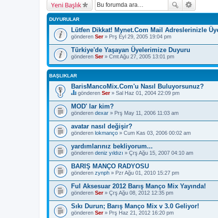
Yeni Başlık
DUYURULAR
Lütfen Dikkat! Mynet.Com Mail Adreslerinizle Ü
gönderen
Ser
» Prş Eyl 29, 2005 19:04 pm
Türkiye'de Yaşayan Üyelerimize Duyuru
gönderen
Ser
» Cmt Ağu 27, 2005 13:01 pm
BAŞLIKLAR
BarisMancoMix.Com'u Nasıl Buluyorsunuz?
gönderen
Ser
» Sal Haz 01, 2004 22:09 pm
B
u
MOD' lar kim?
b
gönderen
dexar
» Prş May 11, 2006 11:03 am
a
ş
avatar nasıl değişir?
l
gönderen
ı
lokmanço
» Cum Kas 03, 2006 00:02 am
k
b
yardımlarınız bekliyorum...
i
gönderen
deniz yıldızı
» Çrş Ağu 15, 2007 04:10 am
r
a
BARIŞ MANÇO RADYOSU
n
gönderen
zynph
» Pzr Ağu 01, 2010 15:27 pm
k
e
Ful Aksesuar 2012 Barış Manço Mix Yayında!
t
e
gönderen
Ser
» Çrş Ağu 08, 2012 12:35 pm
s
a
Sıkı Durun; Barış Manço Mix v 3.0 Geliyor!
h
gönderen
Ser
» Prş Haz 21, 2012 16:20 pm
i