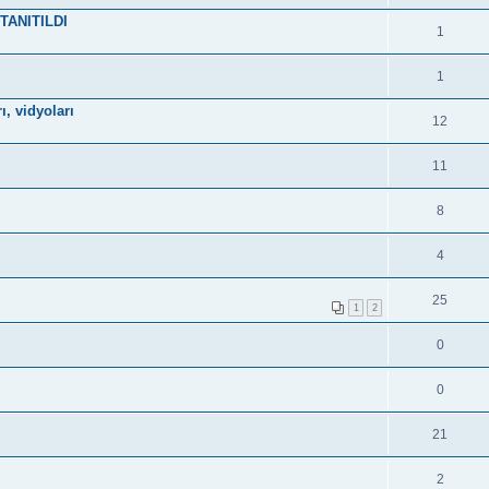
TANITILDI
1
1
ı, vidyoları
12
11
8
4
25
1
2
0
0
21
2