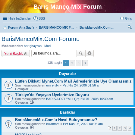
Barış Manço Mix Forum
Hızlı bağlantılar
SSS
Giriş
Forum Ana Sayfa
BARIŞ MANÇO MIX FORUMLARI
BarisMancoMix.Com Forumu
ra
BarisMancoMix.Com Forumu
Moderatörler:
barışhayranı
,
Mod
Yeni Başlık
138 başlık
1
2
3
Duyurular
Lütfen Dikkat! Mynet.Com Mail Adreslerinizle Üye Olamazsınız
Son mesaj gönderen
emre tilki
«
Pzt Nis 24, 2006 01:56 am
Cevaplar:
1
Türkiye'de Yaşayan Üyelerimize Duyuru
Son mesaj gönderen
BARIŞ'A ÖZLEM
«
Çrş Eki 01, 2008 10:30 am
Cevaplar:
19
Başlıklar
BarisMancoMix.Com'u Nasıl Buluyorsunuz?
Son mesaj gönderen
kulahmet
«
Pzr Kas 06, 2022 00:05 am
Cevaplar:
94
1
2
3
4