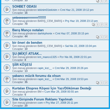
Cevaplar:
33
1
2
SOHBET ODASI
Son mesaj gönderen
tekinim01tekinim
«
Cmt Haz 21, 2008 19:12 pm
Cevaplar:
16
yeteeeeeerrrrrrrrr!!!!!!!!
Son mesaj gönderen
BARIŞ_CEM_BARIŞ
«
Prş Haz 19, 2008 23:13 pm
Cevaplar:
70
1
2
3
Barış Manço notaları
Son mesaj gönderen
darkkphonix
«
Cmt Haz 07, 2008 20:15 pm
Cevaplar:
44
1
2
bir öneri de benden
Son mesaj gönderen
BARIŞ_CEM_BARIŞ
«
Sal Nis 22, 2008 15:04 pm
Cevaplar:
10
ŞU (MİX)'İ ATSAK...
Son mesaj gönderen
km_manco1325
«
Pzr Nis 06, 2008 22:01 pm
Cevaplar:
8
ŞİİR KÖŞESİ
Son mesaj gönderen
rapin_kizi__
«
Cmt Mar 29, 2008 20:26 pm
Cevaplar:
13
yabancı müzik forumu da olsun
Son mesaj gönderen
rapin_kizi__
«
Cmt Mar 29, 2008 19:53 pm
Cevaplar:
35
1
2
Kurtalan Ekspres Köşesi İçin Yazı/Döküman Desteği
Son mesaj gönderen
BM
«
Cum Mar 28, 2008 00:55 am
Cevaplar:
6
Site Girişinde Forum Reklamı Yapılmalı
Son mesaj gönderen
com
«
Prş Mar 27, 2008 20:11 pm
Cevaplar:
20