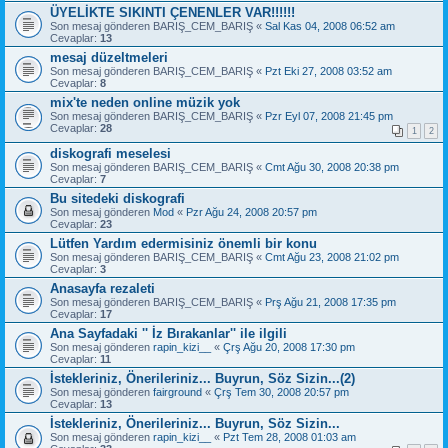
ÜYELİKTE SIKINTI ÇENENLER VAR!!!!!!
Son mesaj gönderen
BARIŞ_CEM_BARIŞ
«
Sal Kas 04, 2008 06:52 am
Cevaplar:
13
mesaj düzeltmeleri
Son mesaj gönderen
BARIŞ_CEM_BARIŞ
«
Pzt Eki 27, 2008 03:52 am
Cevaplar:
8
mix'te neden online müzik yok
Son mesaj gönderen
BARIŞ_CEM_BARIŞ
«
Pzr Eyl 07, 2008 21:45 pm
Cevaplar:
28
1
2
diskografi meselesi
Son mesaj gönderen
BARIŞ_CEM_BARIŞ
«
Cmt Ağu 30, 2008 20:38 pm
Cevaplar:
7
Bu sitedeki diskografi
Son mesaj gönderen
Mod
«
Pzr Ağu 24, 2008 20:57 pm
Cevaplar:
23
Lütfen Yardım edermisiniz önemli bir konu
Son mesaj gönderen
BARIŞ_CEM_BARIŞ
«
Cmt Ağu 23, 2008 21:02 pm
Cevaplar:
3
Anasayfa rezaleti
Son mesaj gönderen
BARIŞ_CEM_BARIŞ
«
Prş Ağu 21, 2008 17:35 pm
Cevaplar:
17
Ana Sayfadaki '' İz Bırakanlar'' ile ilgili
Son mesaj gönderen
rapin_kizi__
«
Çrş Ağu 20, 2008 17:30 pm
Cevaplar:
11
İstekleriniz, Önerileriniz... Buyrun, Söz Sizin...(2)
Son mesaj gönderen
fairground
«
Çrş Tem 30, 2008 20:57 pm
Cevaplar:
13
İstekleriniz, Önerileriniz... Buyrun, Söz Sizin...
Son mesaj gönderen
rapin_kizi__
«
Pzt Tem 28, 2008 01:03 am