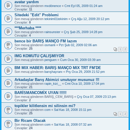
avatar yardım
Son mesaj gönderen
mxdönence
«
Cmt Eyl 05, 2009 01:24 am
Cevaplar:
11
Sitedeki ''Edit'' Problemi
Son mesaj gönderen
tekinim01tekinim
«
Çrş Ağu 12, 2009 20:12 pm
Cevaplar:
8
***Merhaba ****
Son mesaj gönderen
rainsunster
«
Çrş Şub 25, 2009 14:28 pm
Cevaplar:
4
bence bir BARIŞ MANÇO FM lazım
Son mesaj gönderen
osmanlı
«
Pzt Şub 02, 2009 02:06 am
Cevaplar:
25
1
2
IMG KOMUTU ÇALIŞMIYOR
Son mesaj gönderen
penguen
«
Cum Oca 30, 2009 03:39 am
BM MIX HABER: BARIŞ MANÇO MIX TRT FM'DE
Son mesaj gönderen
barışhayranı
«
Prş Oca 29, 2009 21:52 pm
Arkadaşlar Barış Abimizi unutuyor musunuz !!!
Son mesaj gönderen
rapin_kizi__
«
Cmt Oca 10, 2009 17:04 pm
Cevaplar:
21
BARİSMANCOMİX UYAN !!!!!!
Son mesaj gönderen
BARIŞ_CEM_BARIŞ
«
Çrş Oca 07, 2009 23:13 pm
Cevaplar:
2
topikler kilitlensin mi silinsin mi?
Son mesaj gönderen
com
«
Sal Kas 18, 2008 15:11 pm
Cevaplar:
25
1
2
Bir Ricam Olacak
Son mesaj gönderen
com
«
Sal Kas 18, 2008 07:32 am
Cevaplar:
24