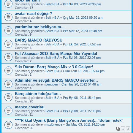
MOD' lar kim?
Son mesaj gönderen
Selim-B.A
«
Pzt Nis 03, 2023 20:36 pm
Cevaplar:
17
avatar nasıl değişir?
Son mesaj gönderen
Selim-B.A
«
Çrş Mar 29, 2023 09:20 am
Cevaplar:
4
yardımlarınız bekliyorum...
Son mesaj gönderen
Selim-B.A
«
Pzr Mar 12, 2023 16:48 pm
Cevaplar:
9
BARIŞ MANÇO RADYOSU
Son mesaj gönderen
Selim-B.A
«
Pzr Eki 24, 2021 07:52 am
Cevaplar:
6
Ful Aksesuar 2012 Barış Manço Mix Yayında!
Son mesaj gönderen
Selim-B.A
«
Pzt Eyl 03, 2012 22:06 pm
Cevaplar:
2
Sıkı Durun; Barış Manço Mix v 3.0 Geliyor!
Son mesaj gönderen
Selim-B.A
«
Cum Tem 13, 2012 15:44 pm
Cevaplar:
2
Adminler ve sevgili BARIŞ MANÇO severler...
Son mesaj gönderen
penguen
«
Çrş Haz 20, 2012 04:48 am
Cevaplar:
4
Barış abinin fotoğrafları..
Son mesaj gönderen
Selim-B.A
«
Prş Eyl 08, 2011 15:44 pm
Cevaplar:
20
manço coverları
Son mesaj gönderen
Selim-B.A
«
Prş Eyl 08, 2011 15:39 pm
Cevaplar:
11
****Rikkat Uyanık (Barış Manço'nun Annesi)...''Bölüm istek''
Son mesaj gönderen
mxdönence
«
Sal May 03, 2011 14:20 pm
Cevaplar:
36
1
2