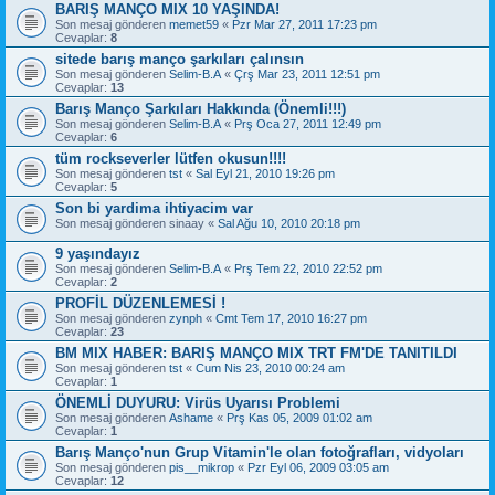
BARIŞ MANÇO MIX 10 YAŞINDA!
Son mesaj gönderen
memet59
«
Pzr Mar 27, 2011 17:23 pm
Cevaplar:
8
sitede barış manço şarkıları çalınsın
Son mesaj gönderen
Selim-B.A
«
Çrş Mar 23, 2011 12:51 pm
Cevaplar:
13
Barış Manço Şarkıları Hakkında (Önemli!!!)
Son mesaj gönderen
Selim-B.A
«
Prş Oca 27, 2011 12:49 pm
Cevaplar:
6
tüm rockseverler lütfen okusun!!!!
Son mesaj gönderen
tst
«
Sal Eyl 21, 2010 19:26 pm
Cevaplar:
5
Son bi yardima ihtiyacim var
Son mesaj gönderen
sinaay
«
Sal Ağu 10, 2010 20:18 pm
9 yaşındayız
Son mesaj gönderen
Selim-B.A
«
Prş Tem 22, 2010 22:52 pm
Cevaplar:
2
PROFİL DÜZENLEMESİ !
Son mesaj gönderen
zynph
«
Cmt Tem 17, 2010 16:27 pm
Cevaplar:
23
BM MIX HABER: BARIŞ MANÇO MIX TRT FM'DE TANITILDI
Son mesaj gönderen
tst
«
Cum Nis 23, 2010 00:24 am
Cevaplar:
1
ÖNEMLİ DUYURU: Virüs Uyarısı Problemi
Son mesaj gönderen
Ashame
«
Prş Kas 05, 2009 01:02 am
Cevaplar:
1
Barış Manço'nun Grup Vitamin'le olan fotoğrafları, vidyoları
Son mesaj gönderen
pis__mikrop
«
Pzr Eyl 06, 2009 03:05 am
Cevaplar:
12