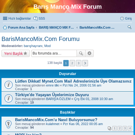
Barış Manço Mix Forum
Hızlı bağlantılar
SSS
Giriş
Forum Ana Sayfa
BARIŞ MANÇO MIX FORUMLARI
BarisMancoMix.Com Forumu
ra
BarisMancoMix.Com Forumu
Moderatörler:
barışhayranı
,
Mod
Yeni Başlık
138 başlık
1
2
3
Duyurular
Lütfen Dikkat! Mynet.Com Mail Adreslerinizle Üye Olamazsınız
Son mesaj gönderen
emre tilki
«
Pzt Nis 24, 2006 01:56 am
Cevaplar:
1
Türkiye'de Yaşayan Üyelerimize Duyuru
Son mesaj gönderen
BARIŞ'A ÖZLEM
«
Çrş Eki 01, 2008 10:30 am
Cevaplar:
19
Başlıklar
BarisMancoMix.Com'u Nasıl Buluyorsunuz?
Son mesaj gönderen
kulahmet
«
Pzr Kas 06, 2022 00:05 am
Cevaplar:
94
1
2
3
4