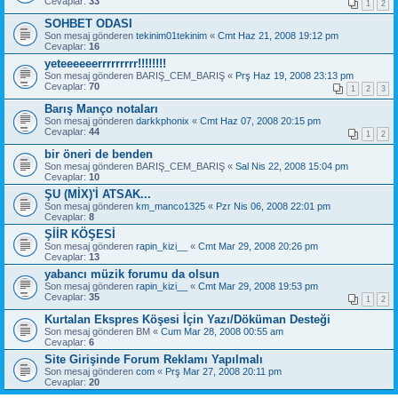
Cevaplar:
33
1
2
SOHBET ODASI
Son mesaj gönderen
tekinim01tekinim
«
Cmt Haz 21, 2008 19:12 pm
Cevaplar:
16
yeteeeeeerrrrrrrrr!!!!!!!!
Son mesaj gönderen
BARIŞ_CEM_BARIŞ
«
Prş Haz 19, 2008 23:13 pm
Cevaplar:
70
1
2
3
Barış Manço notaları
Son mesaj gönderen
darkkphonix
«
Cmt Haz 07, 2008 20:15 pm
Cevaplar:
44
1
2
bir öneri de benden
Son mesaj gönderen
BARIŞ_CEM_BARIŞ
«
Sal Nis 22, 2008 15:04 pm
Cevaplar:
10
ŞU (MİX)'İ ATSAK...
Son mesaj gönderen
km_manco1325
«
Pzr Nis 06, 2008 22:01 pm
Cevaplar:
8
ŞİİR KÖŞESİ
Son mesaj gönderen
rapin_kizi__
«
Cmt Mar 29, 2008 20:26 pm
Cevaplar:
13
yabancı müzik forumu da olsun
Son mesaj gönderen
rapin_kizi__
«
Cmt Mar 29, 2008 19:53 pm
Cevaplar:
35
1
2
Kurtalan Ekspres Köşesi İçin Yazı/Döküman Desteği
Son mesaj gönderen
BM
«
Cum Mar 28, 2008 00:55 am
Cevaplar:
6
Site Girişinde Forum Reklamı Yapılmalı
Son mesaj gönderen
com
«
Prş Mar 27, 2008 20:11 pm
Cevaplar:
20