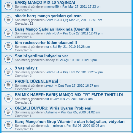
BARIŞ MANÇO MIX 10 YAŞINDA!
Son mesaj gönderen
memet59
«
Pzr Mar 27, 2011 17:23 pm
Cevaplar:
8
sitede barış manço şarkıları çalınsın
Son mesaj gönderen
Selim-B.A
«
Çrş Mar 23, 2011 12:51 pm
Cevaplar:
13
Barış Manço Şarkıları Hakkında (Önemli!!!)
Son mesaj gönderen
Selim-B.A
«
Prş Oca 27, 2011 12:49 pm
Cevaplar:
6
tüm rockseverler lütfen okusun!!!!
Son mesaj gönderen
tst
«
Sal Eyl 21, 2010 19:26 pm
Cevaplar:
5
Son bi yardima ihtiyacim var
Son mesaj gönderen
sinaay
«
Sal Ağu 10, 2010 20:18 pm
9 yaşındayız
Son mesaj gönderen
Selim-B.A
«
Prş Tem 22, 2010 22:52 pm
Cevaplar:
2
PROFİL DÜZENLEMESİ !
Son mesaj gönderen
zynph
«
Cmt Tem 17, 2010 16:27 pm
Cevaplar:
23
BM MIX HABER: BARIŞ MANÇO MIX TRT FM'DE TANITILDI
Son mesaj gönderen
tst
«
Cum Nis 23, 2010 00:24 am
Cevaplar:
1
ÖNEMLİ DUYURU: Virüs Uyarısı Problemi
Son mesaj gönderen
Ashame
«
Prş Kas 05, 2009 01:02 am
Cevaplar:
1
Barış Manço'nun Grup Vitamin'le olan fotoğrafları, vidyoları
Son mesaj gönderen
pis__mikrop
«
Pzr Eyl 06, 2009 03:05 am
Cevaplar:
12