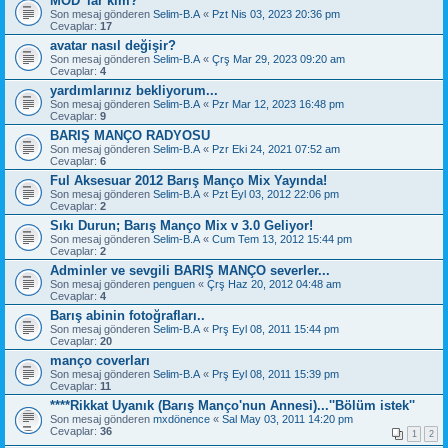
MOD' lar kim?
Son mesaj gönderen
Selim-B.A
«
Pzt Nis 03, 2023 20:36 pm
Cevaplar:
17
avatar nasıl değişir?
Son mesaj gönderen
Selim-B.A
«
Çrş Mar 29, 2023 09:20 am
Cevaplar:
4
yardımlarınız bekliyorum...
Son mesaj gönderen
Selim-B.A
«
Pzr Mar 12, 2023 16:48 pm
Cevaplar:
9
BARIŞ MANÇO RADYOSU
Son mesaj gönderen
Selim-B.A
«
Pzr Eki 24, 2021 07:52 am
Cevaplar:
6
Ful Aksesuar 2012 Barış Manço Mix Yayında!
Son mesaj gönderen
Selim-B.A
«
Pzt Eyl 03, 2012 22:06 pm
Cevaplar:
2
Sıkı Durun; Barış Manço Mix v 3.0 Geliyor!
Son mesaj gönderen
Selim-B.A
«
Cum Tem 13, 2012 15:44 pm
Cevaplar:
2
Adminler ve sevgili BARIŞ MANÇO severler...
Son mesaj gönderen
penguen
«
Çrş Haz 20, 2012 04:48 am
Cevaplar:
4
Barış abinin fotoğrafları..
Son mesaj gönderen
Selim-B.A
«
Prş Eyl 08, 2011 15:44 pm
Cevaplar:
20
manço coverları
Son mesaj gönderen
Selim-B.A
«
Prş Eyl 08, 2011 15:39 pm
Cevaplar:
11
****Rikkat Uyanık (Barış Manço'nun Annesi)...''Bölüm istek''
Son mesaj gönderen
mxdönence
«
Sal May 03, 2011 14:20 pm
Cevaplar:
36
1
2