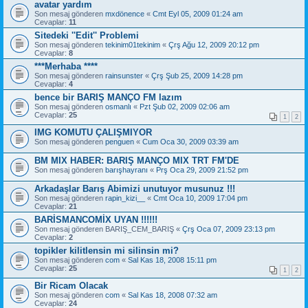
avatar yardım
Son mesaj gönderen
mxdönence
«
Cmt Eyl 05, 2009 01:24 am
Cevaplar:
11
Sitedeki ''Edit'' Problemi
Son mesaj gönderen
tekinim01tekinim
«
Çrş Ağu 12, 2009 20:12 pm
Cevaplar:
8
***Merhaba ****
Son mesaj gönderen
rainsunster
«
Çrş Şub 25, 2009 14:28 pm
Cevaplar:
4
bence bir BARIŞ MANÇO FM lazım
Son mesaj gönderen
osmanlı
«
Pzt Şub 02, 2009 02:06 am
Cevaplar:
25
1
2
IMG KOMUTU ÇALIŞMIYOR
Son mesaj gönderen
penguen
«
Cum Oca 30, 2009 03:39 am
BM MIX HABER: BARIŞ MANÇO MIX TRT FM'DE
Son mesaj gönderen
barışhayranı
«
Prş Oca 29, 2009 21:52 pm
Arkadaşlar Barış Abimizi unutuyor musunuz !!!
Son mesaj gönderen
rapin_kizi__
«
Cmt Oca 10, 2009 17:04 pm
Cevaplar:
21
BARİSMANCOMİX UYAN !!!!!!
Son mesaj gönderen
BARIŞ_CEM_BARIŞ
«
Çrş Oca 07, 2009 23:13 pm
Cevaplar:
2
topikler kilitlensin mi silinsin mi?
Son mesaj gönderen
com
«
Sal Kas 18, 2008 15:11 pm
Cevaplar:
25
1
2
Bir Ricam Olacak
Son mesaj gönderen
com
«
Sal Kas 18, 2008 07:32 am
Cevaplar:
24