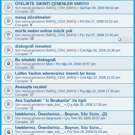
ÜYELİKTE SIKINTI ÇENENLER VAR!!!!!!
Son mesaj gönderen
BARIŞ_CEM_BARIŞ
«
Sal Kas 04, 2008 06:52 am
Cevaplar:
13
mesaj düzeltmeleri
Son mesaj gönderen
BARIŞ_CEM_BARIŞ
«
Pzt Eki 27, 2008 03:52 am
Cevaplar:
8
mix'te neden online müzik yok
Son mesaj gönderen
BARIŞ_CEM_BARIŞ
«
Pzr Eyl 07, 2008 21:45 pm
Cevaplar:
28
1
2
diskografi meselesi
Son mesaj gönderen
BARIŞ_CEM_BARIŞ
«
Cmt Ağu 30, 2008 20:38 pm
Cevaplar:
7
Bu sitedeki diskografi
Son mesaj gönderen
Mod
«
Pzr Ağu 24, 2008 20:57 pm
Cevaplar:
23
Lütfen Yardım edermisiniz önemli bir konu
Son mesaj gönderen
BARIŞ_CEM_BARIŞ
«
Cmt Ağu 23, 2008 21:02 pm
Cevaplar:
3
Anasayfa rezaleti
Son mesaj gönderen
BARIŞ_CEM_BARIŞ
«
Prş Ağu 21, 2008 17:35 pm
Cevaplar:
17
Ana Sayfadaki '' İz Bırakanlar'' ile ilgili
Son mesaj gönderen
rapin_kizi__
«
Çrş Ağu 20, 2008 17:30 pm
Cevaplar:
11
İstekleriniz, Önerileriniz... Buyrun, Söz Sizin...(2)
Son mesaj gönderen
fairground
«
Çrş Tem 30, 2008 20:57 pm
Cevaplar:
13
İstekleriniz, Önerileriniz... Buyrun, Söz Sizin...
Son mesaj gönderen
rapin_kizi__
«
Pzt Tem 28, 2008 01:03 am