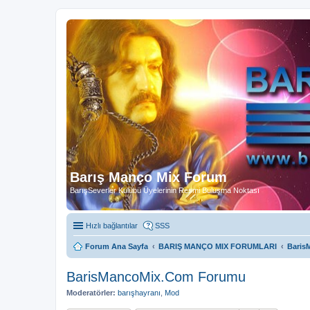
Barış Manço Mix Forum
BarışSeverler Kulübü Üyelerinin Resmi Buluşma Noktası
Hızlı bağlantılar
SSS
Forum Ana Sayfa
BARIŞ MANÇO MIX FORUMLARI
Baris
BarisMancoMix.Com Forumu
Moderatörler:
barışhayranı
,
Mod