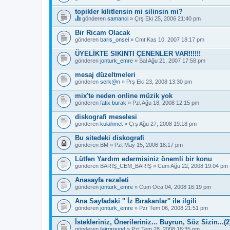
topikler kilitlensin mi silinsin mi?
gönderen
samanci
» Çrş Eki 25, 2006 21:40 pm
B
u
Bir Ricam Olacak
b
gönderen
baris_onsel
» Cmt Kas 10, 2007 18:17 pm
a
ş
ÜYELİKTE SIKINTI ÇENENLER VAR!!!!!!
l
gönderen
ı
jonturk_emre
» Sal Ağu 21, 2007 17:58 pm
k
b
mesaj düzeltmeleri
i
gönderen
serk@n
» Prş Eki 23, 2008 13:30 pm
r
a
mix'te neden online müzik yok
n
gönderen
fatix burak
» Pzt Ağu 18, 2008 12:15 pm
k
e
diskografi meselesi
t
e
gönderen
kulahmet
» Çrş Ağu 27, 2008 19:18 pm
s
a
Bu sitedeki diskografi
h
gönderen
BM
» Pzt May 15, 2006 18:17 pm
i
p
Lütfen Yardım edermisiniz önemli bir konu
.
gönderen
BARIŞ_CEM_BARIŞ
» Cum Ağu 22, 2008 19:04 pm
Anasayfa rezaleti
gönderen
jonturk_emre
» Cum Oca 04, 2008 16:19 pm
Ana Sayfadaki '' İz Bırakanlar'' ile ilgili
gönderen
jonturk_emre
» Pzr Tem 06, 2008 21:51 pm
İstekleriniz, Önerileriniz... Buyrun, Söz Sizin...(2
gönderen
fairground
» Pzt Tem 28, 2008 18:35 pm