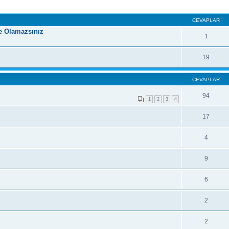
CEVAPLAR
ye Olamazsınız
1
19
CEVAPLAR
94
1
2
3
4
17
4
9
6
2
2