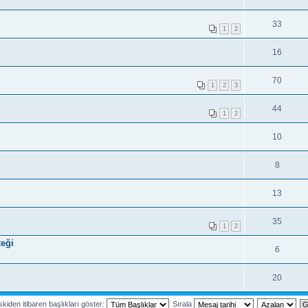
33
1
2
16
70
1
2
3
44
1
2
10
8
13
35
1
2
teği
6
20
kiden itibaren başlıkları göster:
Sırala