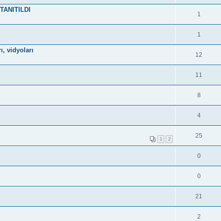
TANITILDI
1
1
ı, vidyoları
12
11
8
4
25
1
2
0
0
21
2