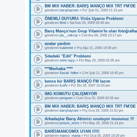
BM MIX HABER: BARIŞ MANÇO MIX TRT FM'DE 
gönderen
barışhayranı
» Pzr Şub 01, 2009 21:15 pm
ÖNEMLİ DUYURU: Virüs Uyarısı Problemi
gönderen
Mod
» Sal Kas 03, 2009 03:40 am
Barış Manço'nun Grup Vitamin'le olan fotoğraflar
gönderen
pis__mikrop
» Cmt Ara 06, 2008 23:17 pm
avatar yardım
gönderen
kulahmet
» Prş Ağu 31, 2006 19:08 pm
Sitedeki ''Edit'' Problemi
gönderen
nehir taşçı
» Pzt May 25, 2009 02:05 am
***Merhaba ****
gönderen
Kavak Yelleri
» Cmt Şub 21, 2009 16:45 pm
bence bir BARIŞ MANÇO FM lazım
gönderen
fLeiN
» Pzr Eki 28, 2007 15:03 pm
IMG KOMUTU ÇALIŞMIYOR
gönderen
penguen
» Cum Oca 30, 2009 03:39 am
BM MIX HABER: BARIŞ MANÇO MIX TRT FM'DE
gönderen
barışhayranı
» Prş Oca 29, 2009 21:52 pm
Arkadaşlar Barış Abimizi unutuyor musunuz !!!
gönderen
jonturk_emre
» Pzt May 26, 2008 21:14 pm
BARİSMANCOMİX UYAN !!!!!!
gönderen
manco_mania
» Pzt Oca 05, 2009 19:29 pm