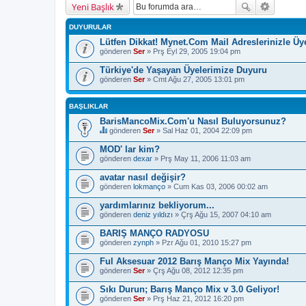
Yeni Başlık
DUYURULAR
Lütfen Dikkat! Mynet.Com Mail Adreslerinizle Ü
gönderen
Ser
» Prş Eyl 29, 2005 19:04 pm
Türkiye'de Yaşayan Üyelerimize Duyuru
gönderen
Ser
» Cmt Ağu 27, 2005 13:01 pm
BAŞLIKLAR
BarisMancoMix.Com'u Nasıl Buluyorsunuz?
gönderen
Ser
» Sal Haz 01, 2004 22:09 pm
B
u
MOD' lar kim?
b
gönderen
dexar
» Prş May 11, 2006 11:03 am
a
ş
avatar nasıl değişir?
l
gönderen
ı
lokmanço
» Cum Kas 03, 2006 00:02 am
k
b
yardımlarınız bekliyorum...
i
gönderen
deniz yıldızı
» Çrş Ağu 15, 2007 04:10 am
r
a
BARIŞ MANÇO RADYOSU
n
gönderen
zynph
» Pzr Ağu 01, 2010 15:27 pm
k
e
Ful Aksesuar 2012 Barış Manço Mix Yayında!
t
e
gönderen
Ser
» Çrş Ağu 08, 2012 12:35 pm
s
a
Sıkı Durun; Barış Manço Mix v 3.0 Geliyor!
h
gönderen
Ser
» Prş Haz 21, 2012 16:20 pm
i