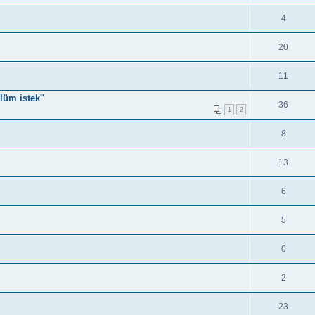
4
20
11
lüm istek''
36
1
2
8
13
6
5
0
2
23