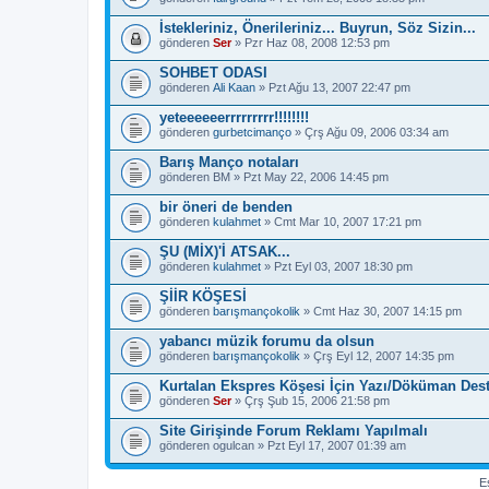
İstekleriniz, Önerileriniz... Buyrun, Söz Sizin...
gönderen
Ser
» Pzr Haz 08, 2008 12:53 pm
SOHBET ODASI
gönderen
Ali Kaan
» Pzt Ağu 13, 2007 22:47 pm
yeteeeeeerrrrrrrrr!!!!!!!!
gönderen
gurbetcimanço
» Çrş Ağu 09, 2006 03:34 am
Barış Manço notaları
gönderen
BM
» Pzt May 22, 2006 14:45 pm
bir öneri de benden
gönderen
kulahmet
» Cmt Mar 10, 2007 17:21 pm
ŞU (MİX)'İ ATSAK...
gönderen
kulahmet
» Pzt Eyl 03, 2007 18:30 pm
ŞİİR KÖŞESİ
gönderen
barışmançokolik
» Cmt Haz 30, 2007 14:15 pm
yabancı müzik forumu da olsun
gönderen
barışmançokolik
» Çrş Eyl 12, 2007 14:35 pm
Kurtalan Ekspres Köşesi İçin Yazı/Döküman Des
gönderen
Ser
» Çrş Şub 15, 2006 21:58 pm
Site Girişinde Forum Reklamı Yapılmalı
gönderen
ogulcan
» Pzt Eyl 17, 2007 01:39 am
Es