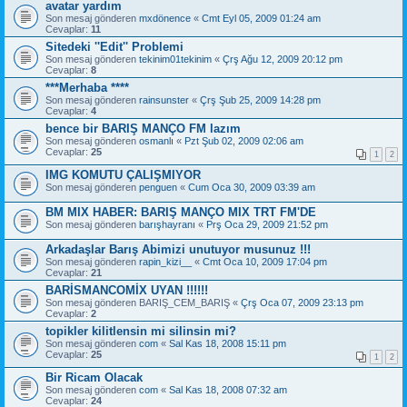
avatar yardım
Son mesaj gönderen
mxdönence
«
Cmt Eyl 05, 2009 01:24 am
Cevaplar:
11
Sitedeki ''Edit'' Problemi
Son mesaj gönderen
tekinim01tekinim
«
Çrş Ağu 12, 2009 20:12 pm
Cevaplar:
8
***Merhaba ****
Son mesaj gönderen
rainsunster
«
Çrş Şub 25, 2009 14:28 pm
Cevaplar:
4
bence bir BARIŞ MANÇO FM lazım
Son mesaj gönderen
osmanlı
«
Pzt Şub 02, 2009 02:06 am
Cevaplar:
25
1
2
IMG KOMUTU ÇALIŞMIYOR
Son mesaj gönderen
penguen
«
Cum Oca 30, 2009 03:39 am
BM MIX HABER: BARIŞ MANÇO MIX TRT FM'DE
Son mesaj gönderen
barışhayranı
«
Prş Oca 29, 2009 21:52 pm
Arkadaşlar Barış Abimizi unutuyor musunuz !!!
Son mesaj gönderen
rapin_kizi__
«
Cmt Oca 10, 2009 17:04 pm
Cevaplar:
21
BARİSMANCOMİX UYAN !!!!!!
Son mesaj gönderen
BARIŞ_CEM_BARIŞ
«
Çrş Oca 07, 2009 23:13 pm
Cevaplar:
2
topikler kilitlensin mi silinsin mi?
Son mesaj gönderen
com
«
Sal Kas 18, 2008 15:11 pm
Cevaplar:
25
1
2
Bir Ricam Olacak
Son mesaj gönderen
com
«
Sal Kas 18, 2008 07:32 am
Cevaplar:
24