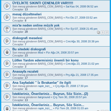
ÜYELİKTE SIKINTI ÇENENLER VAR!!!!!!
Son mesaj gönderen
BARIŞ_CEM_BARIŞ
«
Sal Kas 04, 2008 06:52 am
Cevaplar:
13
mesaj düzeltmeleri
Son mesaj gönderen
BARIŞ_CEM_BARIŞ
«
Pzt Eki 27, 2008 03:52 am
Cevaplar:
8
mix'te neden online müzik yok
Son mesaj gönderen
BARIŞ_CEM_BARIŞ
«
Pzr Eyl 07, 2008 21:45 pm
Cevaplar:
28
1
2
diskografi meselesi
Son mesaj gönderen
BARIŞ_CEM_BARIŞ
«
Cmt Ağu 30, 2008 20:38 pm
Cevaplar:
7
Bu sitedeki diskografi
Son mesaj gönderen
Mod
«
Pzr Ağu 24, 2008 20:57 pm
Cevaplar:
23
Lütfen Yardım edermisiniz önemli bir konu
Son mesaj gönderen
BARIŞ_CEM_BARIŞ
«
Cmt Ağu 23, 2008 21:02 pm
Cevaplar:
3
Anasayfa rezaleti
Son mesaj gönderen
BARIŞ_CEM_BARIŞ
«
Prş Ağu 21, 2008 17:35 pm
Cevaplar:
17
Ana Sayfadaki '' İz Bırakanlar'' ile ilgili
Son mesaj gönderen
rapin_kizi__
«
Çrş Ağu 20, 2008 17:30 pm
Cevaplar:
11
İstekleriniz, Önerileriniz... Buyrun, Söz Sizin...(2)
Son mesaj gönderen
fairground
«
Çrş Tem 30, 2008 20:57 pm
Cevaplar:
13
İstekleriniz, Önerileriniz... Buyrun, Söz Sizin...
Son mesaj gönderen
rapin_kizi__
«
Pzt Tem 28, 2008 01:03 am