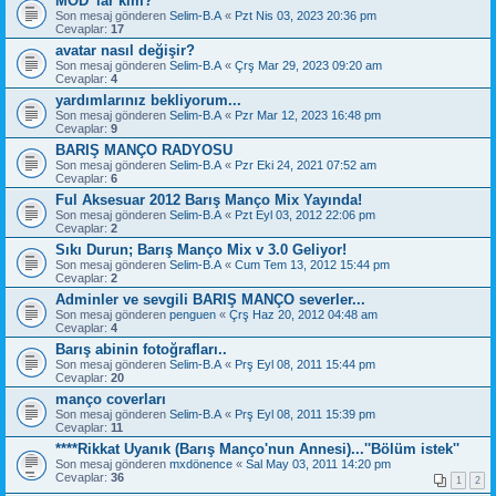
MOD' lar kim?
Son mesaj gönderen
Selim-B.A
«
Pzt Nis 03, 2023 20:36 pm
Cevaplar:
17
avatar nasıl değişir?
Son mesaj gönderen
Selim-B.A
«
Çrş Mar 29, 2023 09:20 am
Cevaplar:
4
yardımlarınız bekliyorum...
Son mesaj gönderen
Selim-B.A
«
Pzr Mar 12, 2023 16:48 pm
Cevaplar:
9
BARIŞ MANÇO RADYOSU
Son mesaj gönderen
Selim-B.A
«
Pzr Eki 24, 2021 07:52 am
Cevaplar:
6
Ful Aksesuar 2012 Barış Manço Mix Yayında!
Son mesaj gönderen
Selim-B.A
«
Pzt Eyl 03, 2012 22:06 pm
Cevaplar:
2
Sıkı Durun; Barış Manço Mix v 3.0 Geliyor!
Son mesaj gönderen
Selim-B.A
«
Cum Tem 13, 2012 15:44 pm
Cevaplar:
2
Adminler ve sevgili BARIŞ MANÇO severler...
Son mesaj gönderen
penguen
«
Çrş Haz 20, 2012 04:48 am
Cevaplar:
4
Barış abinin fotoğrafları..
Son mesaj gönderen
Selim-B.A
«
Prş Eyl 08, 2011 15:44 pm
Cevaplar:
20
manço coverları
Son mesaj gönderen
Selim-B.A
«
Prş Eyl 08, 2011 15:39 pm
Cevaplar:
11
****Rikkat Uyanık (Barış Manço'nun Annesi)...''Bölüm istek''
Son mesaj gönderen
mxdönence
«
Sal May 03, 2011 14:20 pm
Cevaplar:
36
1
2