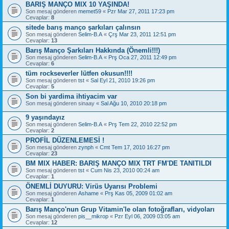
BARIŞ MANÇO MIX 10 YAŞINDA!
Son mesaj gönderen
memet59
«
Pzr Mar 27, 2011 17:23 pm
Cevaplar:
8
sitede barış manço şarkıları çalınsın
Son mesaj gönderen
Selim-B.A
«
Çrş Mar 23, 2011 12:51 pm
Cevaplar:
13
Barış Manço Şarkıları Hakkında (Önemli!!!)
Son mesaj gönderen
Selim-B.A
«
Prş Oca 27, 2011 12:49 pm
Cevaplar:
6
tüm rockseverler lütfen okusun!!!!
Son mesaj gönderen
tst
«
Sal Eyl 21, 2010 19:26 pm
Cevaplar:
5
Son bi yardima ihtiyacim var
Son mesaj gönderen
sinaay
«
Sal Ağu 10, 2010 20:18 pm
9 yaşındayız
Son mesaj gönderen
Selim-B.A
«
Prş Tem 22, 2010 22:52 pm
Cevaplar:
2
PROFİL DÜZENLEMESİ !
Son mesaj gönderen
zynph
«
Cmt Tem 17, 2010 16:27 pm
Cevaplar:
23
BM MIX HABER: BARIŞ MANÇO MIX TRT FM'DE TANITILDI
Son mesaj gönderen
tst
«
Cum Nis 23, 2010 00:24 am
Cevaplar:
1
ÖNEMLİ DUYURU: Virüs Uyarısı Problemi
Son mesaj gönderen
Ashame
«
Prş Kas 05, 2009 01:02 am
Cevaplar:
1
Barış Manço'nun Grup Vitamin'le olan fotoğrafları, vidyoları
Son mesaj gönderen
pis__mikrop
«
Pzr Eyl 06, 2009 03:05 am
Cevaplar:
12