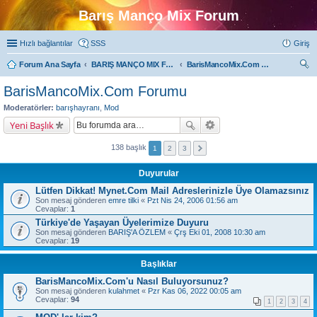
Barış Manço Mix Forum
Hızlı bağlantılar
SSS
Giriş
Forum Ana Sayfa
BARIŞ MANÇO MIX FORUMLARI
BarisMancoMix.Com Forumu
ra
BarisMancoMix.Com Forumu
Moderatörler:
barışhayranı
,
Mod
Yeni Başlık
138 başlık
1
2
3
Duyurular
Lütfen Dikkat! Mynet.Com Mail Adreslerinizle Üye Olamazsınız
Son mesaj gönderen
emre tilki
«
Pzt Nis 24, 2006 01:56 am
Cevaplar:
1
Türkiye'de Yaşayan Üyelerimize Duyuru
Son mesaj gönderen
BARIŞ'A ÖZLEM
«
Çrş Eki 01, 2008 10:30 am
Cevaplar:
19
Başlıklar
BarisMancoMix.Com'u Nasıl Buluyorsunuz?
Son mesaj gönderen
kulahmet
«
Pzr Kas 06, 2022 00:05 am
Cevaplar:
94
1
2
3
4