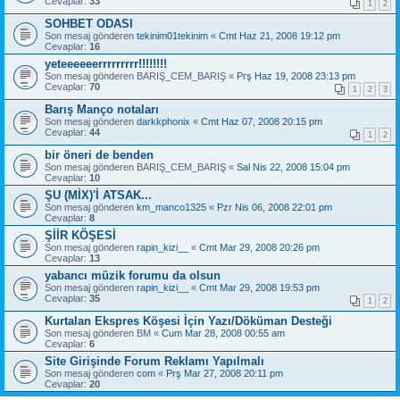
Cevaplar:
33
1
2
SOHBET ODASI
Son mesaj gönderen
tekinim01tekinim
«
Cmt Haz 21, 2008 19:12 pm
Cevaplar:
16
yeteeeeeerrrrrrrrr!!!!!!!!
Son mesaj gönderen
BARIŞ_CEM_BARIŞ
«
Prş Haz 19, 2008 23:13 pm
Cevaplar:
70
1
2
3
Barış Manço notaları
Son mesaj gönderen
darkkphonix
«
Cmt Haz 07, 2008 20:15 pm
Cevaplar:
44
1
2
bir öneri de benden
Son mesaj gönderen
BARIŞ_CEM_BARIŞ
«
Sal Nis 22, 2008 15:04 pm
Cevaplar:
10
ŞU (MİX)'İ ATSAK...
Son mesaj gönderen
km_manco1325
«
Pzr Nis 06, 2008 22:01 pm
Cevaplar:
8
ŞİİR KÖŞESİ
Son mesaj gönderen
rapin_kizi__
«
Cmt Mar 29, 2008 20:26 pm
Cevaplar:
13
yabancı müzik forumu da olsun
Son mesaj gönderen
rapin_kizi__
«
Cmt Mar 29, 2008 19:53 pm
Cevaplar:
35
1
2
Kurtalan Ekspres Köşesi İçin Yazı/Döküman Desteği
Son mesaj gönderen
BM
«
Cum Mar 28, 2008 00:55 am
Cevaplar:
6
Site Girişinde Forum Reklamı Yapılmalı
Son mesaj gönderen
com
«
Prş Mar 27, 2008 20:11 pm
Cevaplar:
20