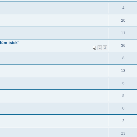
4
20
11
lüm istek''
36
1
2
8
13
6
5
0
2
23