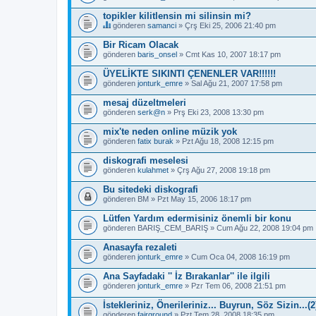
topikler kilitlensin mi silinsin mi?
gönderen
samanci
» Çrş Eki 25, 2006 21:40 pm
B
u
Bir Ricam Olacak
b
gönderen
baris_onsel
» Cmt Kas 10, 2007 18:17 pm
a
ş
ÜYELİKTE SIKINTI ÇENENLER VAR!!!!!!
l
gönderen
ı
jonturk_emre
» Sal Ağu 21, 2007 17:58 pm
k
b
mesaj düzeltmeleri
i
gönderen
serk@n
» Prş Eki 23, 2008 13:30 pm
r
a
mix'te neden online müzik yok
n
gönderen
fatix burak
» Pzt Ağu 18, 2008 12:15 pm
k
e
diskografi meselesi
t
e
gönderen
kulahmet
» Çrş Ağu 27, 2008 19:18 pm
s
a
Bu sitedeki diskografi
h
gönderen
BM
» Pzt May 15, 2006 18:17 pm
i
p
Lütfen Yardım edermisiniz önemli bir konu
.
gönderen
BARIŞ_CEM_BARIŞ
» Cum Ağu 22, 2008 19:04 pm
Anasayfa rezaleti
gönderen
jonturk_emre
» Cum Oca 04, 2008 16:19 pm
Ana Sayfadaki '' İz Bırakanlar'' ile ilgili
gönderen
jonturk_emre
» Pzr Tem 06, 2008 21:51 pm
İstekleriniz, Önerileriniz... Buyrun, Söz Sizin...(2
gönderen
fairground
» Pzt Tem 28, 2008 18:35 pm