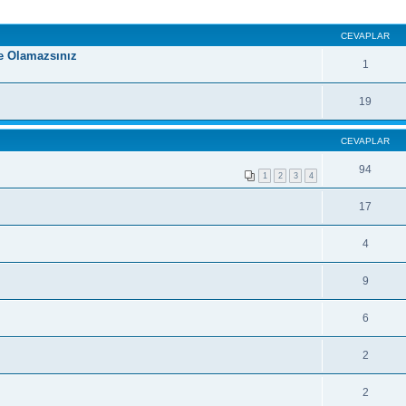
CEVAPLAR
ye Olamazsınız
1
19
CEVAPLAR
94
1
2
3
4
17
4
9
6
2
2