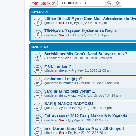
Yeni Başlık
DUYURULAR
Lütfen Dikkat! Mynet.Com Mail Adreslerinizle Ü
gönderen
Ser
» Prş Eyl 29, 2005 19:04 pm
Türkiye'de Yaşayan Üyelerimize Duyuru
gönderen
Ser
» Cmt Ağu 27, 2005 13:01 pm
BAŞLIKLAR
BarisMancoMix.Com'u Nasıl Buluyorsunuz?
gönderen
Ser
» Sal Haz 01, 2004 22:09 pm
B
u
MOD' lar kim?
b
gönderen
dexar
» Prş May 11, 2006 11:03 am
a
ş
avatar nasıl değişir?
l
gönderen
ı
lokmanço
» Cum Kas 03, 2006 00:02 am
k
b
yardımlarınız bekliyorum...
i
gönderen
deniz yıldızı
» Çrş Ağu 15, 2007 04:10 am
r
a
BARIŞ MANÇO RADYOSU
n
gönderen
zynph
» Pzr Ağu 01, 2010 15:27 pm
k
e
Ful Aksesuar 2012 Barış Manço Mix Yayında!
t
e
gönderen
Ser
» Çrş Ağu 08, 2012 12:35 pm
s
a
Sıkı Durun; Barış Manço Mix v 3.0 Geliyor!
h
gönderen
Ser
» Prş Haz 21, 2012 16:20 pm
i