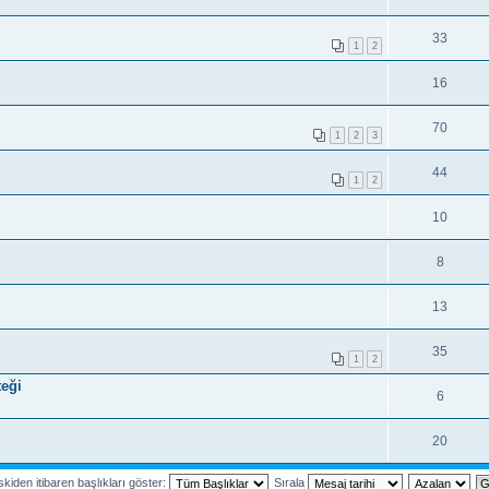
33
1
2
16
70
1
2
3
44
1
2
10
8
13
35
1
2
teği
6
20
kiden itibaren başlıkları göster:
Sırala