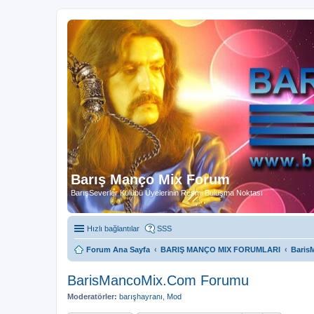
Barış Manço Mix Forum
BarışSeverler Kulübü Üyelerinin Resmi Buluşma Noktası
Hızlı bağlantılar
SSS
Forum Ana Sayfa
BARIŞ MANÇO MIX FORUMLARI
Baris
BarisMancoMix.Com Forumu
Moderatörler:
barışhayranı
,
Mod