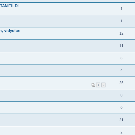
TANITILDI
1
1
ı, vidyoları
12
11
8
4
25
1
2
0
0
21
2