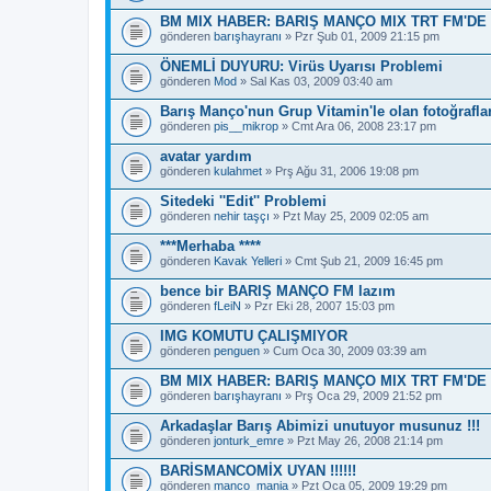
BM MIX HABER: BARIŞ MANÇO MIX TRT FM'DE 
gönderen
barışhayranı
» Pzr Şub 01, 2009 21:15 pm
ÖNEMLİ DUYURU: Virüs Uyarısı Problemi
gönderen
Mod
» Sal Kas 03, 2009 03:40 am
Barış Manço'nun Grup Vitamin'le olan fotoğraflar
gönderen
pis__mikrop
» Cmt Ara 06, 2008 23:17 pm
avatar yardım
gönderen
kulahmet
» Prş Ağu 31, 2006 19:08 pm
Sitedeki ''Edit'' Problemi
gönderen
nehir taşçı
» Pzt May 25, 2009 02:05 am
***Merhaba ****
gönderen
Kavak Yelleri
» Cmt Şub 21, 2009 16:45 pm
bence bir BARIŞ MANÇO FM lazım
gönderen
fLeiN
» Pzr Eki 28, 2007 15:03 pm
IMG KOMUTU ÇALIŞMIYOR
gönderen
penguen
» Cum Oca 30, 2009 03:39 am
BM MIX HABER: BARIŞ MANÇO MIX TRT FM'DE
gönderen
barışhayranı
» Prş Oca 29, 2009 21:52 pm
Arkadaşlar Barış Abimizi unutuyor musunuz !!!
gönderen
jonturk_emre
» Pzt May 26, 2008 21:14 pm
BARİSMANCOMİX UYAN !!!!!!
gönderen
manco_mania
» Pzt Oca 05, 2009 19:29 pm