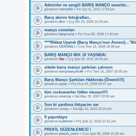
p
Adminler ve sevgili BARIŞ MANÇO severler...
.
gönderen
memet59
» Pzr Eyl 11, 2011 17:54 pm
Barış abinin fotoğrafları..
gönderen
ilker
» Çrş Eki 19, 2005 16:29 pm
manço coverları
gönderen
fairground
» Pzr Oca 06, 2008 17:49 pm
****Rikkat Uyanık (Barış Manço'nun Annesi)...''Bö
gönderen
DERSİMLİ
» Cmt Tem 19, 2008 18:08 pm
BARIŞ MANÇO MIX 10 YAŞINDA!
gönderen
Ser
» Çrş Şub 09, 2011 18:40 pm
sitede barış manço şarkıları çalınsın
gönderen
barışmançokolik
» Pzt Tem 16, 2007 16:05 pm
Barış Manço Şarkıları Hakkında (Önemli!!!)
gönderen
aytac
» Prş Oca 03, 2008 03:37 am
tüm rockseverler lütfen okusun!!!!
gönderen
omercip
» Sal May 29, 2007 03:00 am
Son bi yardima ihtiyacim var
gönderen
sinaay
» Sal Ağu 10, 2010 20:18 pm
9 yaşındayız
gönderen
kulahmet
» Prş Şub 11, 2010 21:51 pm
PROFİL DÜZENLEMESİ !
gönderen
jonturk_emre
» Cum Şub 08, 2008 10:28 am