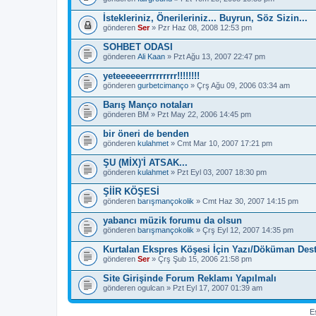
İstekleriniz, Önerileriniz... Buyrun, Söz Sizin...
gönderen
Ser
» Pzr Haz 08, 2008 12:53 pm
SOHBET ODASI
gönderen
Ali Kaan
» Pzt Ağu 13, 2007 22:47 pm
yeteeeeeerrrrrrrrr!!!!!!!!
gönderen
gurbetcimanço
» Çrş Ağu 09, 2006 03:34 am
Barış Manço notaları
gönderen
BM
» Pzt May 22, 2006 14:45 pm
bir öneri de benden
gönderen
kulahmet
» Cmt Mar 10, 2007 17:21 pm
ŞU (MİX)'İ ATSAK...
gönderen
kulahmet
» Pzt Eyl 03, 2007 18:30 pm
ŞİİR KÖŞESİ
gönderen
barışmançokolik
» Cmt Haz 30, 2007 14:15 pm
yabancı müzik forumu da olsun
gönderen
barışmançokolik
» Çrş Eyl 12, 2007 14:35 pm
Kurtalan Ekspres Köşesi İçin Yazı/Döküman Des
gönderen
Ser
» Çrş Şub 15, 2006 21:58 pm
Site Girişinde Forum Reklamı Yapılmalı
gönderen
ogulcan
» Pzt Eyl 17, 2007 01:39 am
Es