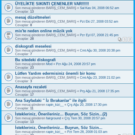
ÜYELİKTE SIKINTI ÇENENLER VAR!!!!!!
Son mesaj gönderen
BARIŞ_CEM_BARIŞ
«
Sal Kas 04, 2008 06:52 am
Cevaplar:
13
mesaj düzeltmeleri
Son mesaj gönderen
BARIŞ_CEM_BARIŞ
«
Pzt Eki 27, 2008 03:52 am
Cevaplar:
8
mix'te neden online müzik yok
Son mesaj gönderen
BARIŞ_CEM_BARIŞ
«
Pzr Eyl 07, 2008 21:45 pm
Cevaplar:
28
1
2
diskografi meselesi
Son mesaj gönderen
BARIŞ_CEM_BARIŞ
«
Cmt Ağu 30, 2008 20:38 pm
Cevaplar:
7
Bu sitedeki diskografi
Son mesaj gönderen
Mod
«
Pzr Ağu 24, 2008 20:57 pm
Cevaplar:
23
Lütfen Yardım edermisiniz önemli bir konu
Son mesaj gönderen
BARIŞ_CEM_BARIŞ
«
Cmt Ağu 23, 2008 21:02 pm
Cevaplar:
3
Anasayfa rezaleti
Son mesaj gönderen
BARIŞ_CEM_BARIŞ
«
Prş Ağu 21, 2008 17:35 pm
Cevaplar:
17
Ana Sayfadaki '' İz Bırakanlar'' ile ilgili
Son mesaj gönderen
rapin_kizi__
«
Çrş Ağu 20, 2008 17:30 pm
Cevaplar:
11
İstekleriniz, Önerileriniz... Buyrun, Söz Sizin...(2)
Son mesaj gönderen
fairground
«
Çrş Tem 30, 2008 20:57 pm
Cevaplar:
13
İstekleriniz, Önerileriniz... Buyrun, Söz Sizin...
Son mesaj gönderen
rapin_kizi__
«
Pzt Tem 28, 2008 01:03 am