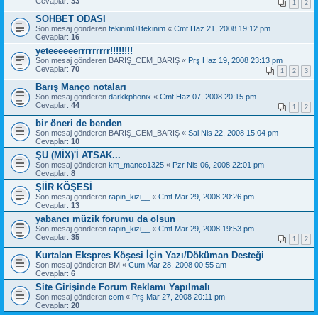
Cevaplar:
33
1
2
SOHBET ODASI
Son mesaj gönderen
tekinim01tekinim
«
Cmt Haz 21, 2008 19:12 pm
Cevaplar:
16
yeteeeeeerrrrrrrrr!!!!!!!!
Son mesaj gönderen
BARIŞ_CEM_BARIŞ
«
Prş Haz 19, 2008 23:13 pm
Cevaplar:
70
1
2
3
Barış Manço notaları
Son mesaj gönderen
darkkphonix
«
Cmt Haz 07, 2008 20:15 pm
Cevaplar:
44
1
2
bir öneri de benden
Son mesaj gönderen
BARIŞ_CEM_BARIŞ
«
Sal Nis 22, 2008 15:04 pm
Cevaplar:
10
ŞU (MİX)'İ ATSAK...
Son mesaj gönderen
km_manco1325
«
Pzr Nis 06, 2008 22:01 pm
Cevaplar:
8
ŞİİR KÖŞESİ
Son mesaj gönderen
rapin_kizi__
«
Cmt Mar 29, 2008 20:26 pm
Cevaplar:
13
yabancı müzik forumu da olsun
Son mesaj gönderen
rapin_kizi__
«
Cmt Mar 29, 2008 19:53 pm
Cevaplar:
35
1
2
Kurtalan Ekspres Köşesi İçin Yazı/Döküman Desteği
Son mesaj gönderen
BM
«
Cum Mar 28, 2008 00:55 am
Cevaplar:
6
Site Girişinde Forum Reklamı Yapılmalı
Son mesaj gönderen
com
«
Prş Mar 27, 2008 20:11 pm
Cevaplar:
20