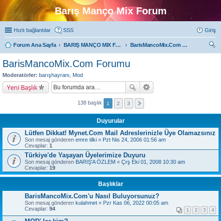
Barış Manço Mix Forum
Hızlı bağlantılar
SSS
Giriş
Forum Ana Sayfa
BARIŞ MANÇO MIX FORUMLARI
BarisMancoMix.Com Forumu
ra
BarisMancoMix.Com Forumu
Moderatörler:
barışhayranı
,
Mod
Yeni Başlık
138 başlık
1
2
3
Duyurular
Lütfen Dikkat! Mynet.Com Mail Adreslerinizle Üye Olamazsınız
Son mesaj gönderen
emre tilki
«
Pzt Nis 24, 2006 01:56 am
Cevaplar:
1
Türkiye'de Yaşayan Üyelerimize Duyuru
Son mesaj gönderen
BARIŞ'A ÖZLEM
«
Çrş Eki 01, 2008 10:30 am
Cevaplar:
19
Başlıklar
BarisMancoMix.Com'u Nasıl Buluyorsunuz?
Son mesaj gönderen
kulahmet
«
Pzr Kas 06, 2022 00:05 am
Cevaplar:
94
1
2
3
4