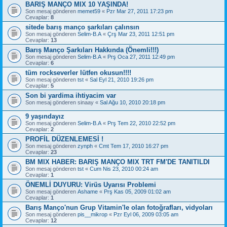
BARIŞ MANÇO MIX 10 YAŞINDA!
Son mesaj gönderen
memet59
«
Pzr Mar 27, 2011 17:23 pm
Cevaplar:
8
sitede barış manço şarkıları çalınsın
Son mesaj gönderen
Selim-B.A
«
Çrş Mar 23, 2011 12:51 pm
Cevaplar:
13
Barış Manço Şarkıları Hakkında (Önemli!!!)
Son mesaj gönderen
Selim-B.A
«
Prş Oca 27, 2011 12:49 pm
Cevaplar:
6
tüm rockseverler lütfen okusun!!!!
Son mesaj gönderen
tst
«
Sal Eyl 21, 2010 19:26 pm
Cevaplar:
5
Son bi yardima ihtiyacim var
Son mesaj gönderen
sinaay
«
Sal Ağu 10, 2010 20:18 pm
9 yaşındayız
Son mesaj gönderen
Selim-B.A
«
Prş Tem 22, 2010 22:52 pm
Cevaplar:
2
PROFİL DÜZENLEMESİ !
Son mesaj gönderen
zynph
«
Cmt Tem 17, 2010 16:27 pm
Cevaplar:
23
BM MIX HABER: BARIŞ MANÇO MIX TRT FM'DE TANITILDI
Son mesaj gönderen
tst
«
Cum Nis 23, 2010 00:24 am
Cevaplar:
1
ÖNEMLİ DUYURU: Virüs Uyarısı Problemi
Son mesaj gönderen
Ashame
«
Prş Kas 05, 2009 01:02 am
Cevaplar:
1
Barış Manço'nun Grup Vitamin'le olan fotoğrafları, vidyoları
Son mesaj gönderen
pis__mikrop
«
Pzr Eyl 06, 2009 03:05 am
Cevaplar:
12