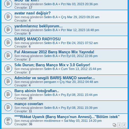
MOD' lar kim?
Son mesaj gönderen
Selim-B.A
«
Pzt Nis 03, 2023 20:36 pm
Cevaplar:
17
avatar nasıl değişir?
Son mesaj gönderen
Selim-B.A
«
Çrş Mar 29, 2023 09:20 am
Cevaplar:
4
yardımlarınız bekliyorum...
Son mesaj gönderen
Selim-B.A
«
Pzr Mar 12, 2023 16:48 pm
Cevaplar:
9
BARIŞ MANÇO RADYOSU
Son mesaj gönderen
Selim-B.A
«
Pzr Eki 24, 2021 07:52 am
Cevaplar:
6
Ful Aksesuar 2012 Barış Manço Mix Yayında!
Son mesaj gönderen
Selim-B.A
«
Pzt Eyl 03, 2012 22:06 pm
Cevaplar:
2
Sıkı Durun; Barış Manço Mix v 3.0 Geliyor!
Son mesaj gönderen
Selim-B.A
«
Cum Tem 13, 2012 15:44 pm
Cevaplar:
2
Adminler ve sevgili BARIŞ MANÇO severler...
Son mesaj gönderen
penguen
«
Çrş Haz 20, 2012 04:48 am
Cevaplar:
4
Barış abinin fotoğrafları..
Son mesaj gönderen
Selim-B.A
«
Prş Eyl 08, 2011 15:44 pm
Cevaplar:
20
manço coverları
Son mesaj gönderen
Selim-B.A
«
Prş Eyl 08, 2011 15:39 pm
Cevaplar:
11
****Rikkat Uyanık (Barış Manço'nun Annesi)...''Bölüm istek''
Son mesaj gönderen
mxdönence
«
Sal May 03, 2011 14:20 pm
Cevaplar:
36
1
2