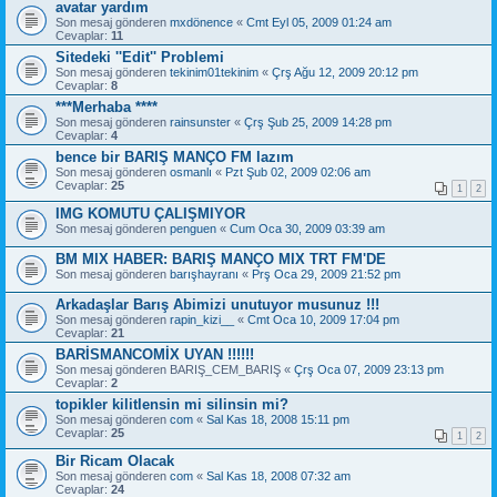
avatar yardım
Son mesaj gönderen
mxdönence
«
Cmt Eyl 05, 2009 01:24 am
Cevaplar:
11
Sitedeki ''Edit'' Problemi
Son mesaj gönderen
tekinim01tekinim
«
Çrş Ağu 12, 2009 20:12 pm
Cevaplar:
8
***Merhaba ****
Son mesaj gönderen
rainsunster
«
Çrş Şub 25, 2009 14:28 pm
Cevaplar:
4
bence bir BARIŞ MANÇO FM lazım
Son mesaj gönderen
osmanlı
«
Pzt Şub 02, 2009 02:06 am
Cevaplar:
25
1
2
IMG KOMUTU ÇALIŞMIYOR
Son mesaj gönderen
penguen
«
Cum Oca 30, 2009 03:39 am
BM MIX HABER: BARIŞ MANÇO MIX TRT FM'DE
Son mesaj gönderen
barışhayranı
«
Prş Oca 29, 2009 21:52 pm
Arkadaşlar Barış Abimizi unutuyor musunuz !!!
Son mesaj gönderen
rapin_kizi__
«
Cmt Oca 10, 2009 17:04 pm
Cevaplar:
21
BARİSMANCOMİX UYAN !!!!!!
Son mesaj gönderen
BARIŞ_CEM_BARIŞ
«
Çrş Oca 07, 2009 23:13 pm
Cevaplar:
2
topikler kilitlensin mi silinsin mi?
Son mesaj gönderen
com
«
Sal Kas 18, 2008 15:11 pm
Cevaplar:
25
1
2
Bir Ricam Olacak
Son mesaj gönderen
com
«
Sal Kas 18, 2008 07:32 am
Cevaplar:
24