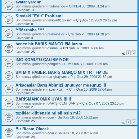
avatar yardım
Son mesaj gönderen
mxdönence
«
Cmt Eyl 05, 2009 01:24 am
Cevaplar:
11
Sitedeki ''Edit'' Problemi
Son mesaj gönderen
tekinim01tekinim
«
Çrş Ağu 12, 2009 20:12 pm
Cevaplar:
8
***Merhaba ****
Son mesaj gönderen
rainsunster
«
Çrş Şub 25, 2009 14:28 pm
Cevaplar:
4
bence bir BARIŞ MANÇO FM lazım
Son mesaj gönderen
osmanlı
«
Pzt Şub 02, 2009 02:06 am
Cevaplar:
25
1
2
IMG KOMUTU ÇALIŞMIYOR
Son mesaj gönderen
penguen
«
Cum Oca 30, 2009 03:39 am
BM MIX HABER: BARIŞ MANÇO MIX TRT FM'DE
Son mesaj gönderen
barışhayranı
«
Prş Oca 29, 2009 21:52 pm
Arkadaşlar Barış Abimizi unutuyor musunuz !!!
Son mesaj gönderen
rapin_kizi__
«
Cmt Oca 10, 2009 17:04 pm
Cevaplar:
21
BARİSMANCOMİX UYAN !!!!!!
Son mesaj gönderen
BARIŞ_CEM_BARIŞ
«
Çrş Oca 07, 2009 23:13 pm
Cevaplar:
2
topikler kilitlensin mi silinsin mi?
Son mesaj gönderen
com
«
Sal Kas 18, 2008 15:11 pm
Cevaplar:
25
1
2
Bir Ricam Olacak
Son mesaj gönderen
com
«
Sal Kas 18, 2008 07:32 am
Cevaplar:
24