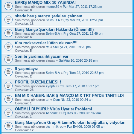
BARIŞ MANÇO MIX 10 YAŞINDA!
Son mesaj gönderen
memet59
«
Pzr Mar 27, 2011 17:23 pm
Cevaplar:
8
sitede barış manço şarkıları çalınsın
Son mesaj gönderen
Selim-B.A
«
Çrş Mar 23, 2011 12:51 pm
Cevaplar:
13
Barış Manço Şarkıları Hakkında (Önemli!!!)
Son mesaj gönderen
Selim-B.A
«
Prş Oca 27, 2011 12:49 pm
Cevaplar:
6
tüm rockseverler lütfen okusun!!!!
Son mesaj gönderen
tst
«
Sal Eyl 21, 2010 19:26 pm
Cevaplar:
5
Son bi yardima ihtiyacim var
Son mesaj gönderen
sinaay
«
Sal Ağu 10, 2010 20:18 pm
9 yaşındayız
Son mesaj gönderen
Selim-B.A
«
Prş Tem 22, 2010 22:52 pm
Cevaplar:
2
PROFİL DÜZENLEMESİ !
Son mesaj gönderen
zynph
«
Cmt Tem 17, 2010 16:27 pm
Cevaplar:
23
BM MIX HABER: BARIŞ MANÇO MIX TRT FM'DE TANITILDI
Son mesaj gönderen
tst
«
Cum Nis 23, 2010 00:24 am
Cevaplar:
1
ÖNEMLİ DUYURU: Virüs Uyarısı Problemi
Son mesaj gönderen
Ashame
«
Prş Kas 05, 2009 01:02 am
Cevaplar:
1
Barış Manço'nun Grup Vitamin'le olan fotoğrafları, vidyoları
Son mesaj gönderen
pis__mikrop
«
Pzr Eyl 06, 2009 03:05 am
Cevaplar:
12