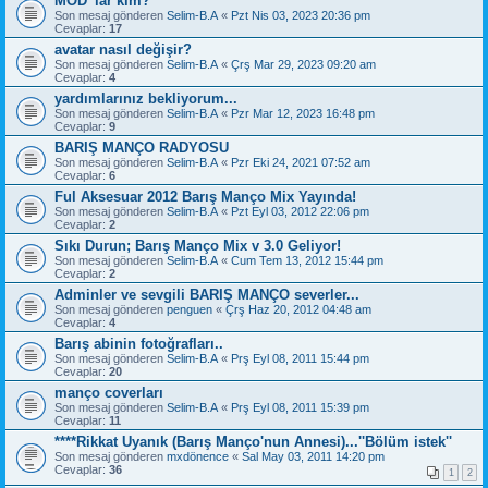
MOD' lar kim?
Son mesaj gönderen
Selim-B.A
«
Pzt Nis 03, 2023 20:36 pm
Cevaplar:
17
avatar nasıl değişir?
Son mesaj gönderen
Selim-B.A
«
Çrş Mar 29, 2023 09:20 am
Cevaplar:
4
yardımlarınız bekliyorum...
Son mesaj gönderen
Selim-B.A
«
Pzr Mar 12, 2023 16:48 pm
Cevaplar:
9
BARIŞ MANÇO RADYOSU
Son mesaj gönderen
Selim-B.A
«
Pzr Eki 24, 2021 07:52 am
Cevaplar:
6
Ful Aksesuar 2012 Barış Manço Mix Yayında!
Son mesaj gönderen
Selim-B.A
«
Pzt Eyl 03, 2012 22:06 pm
Cevaplar:
2
Sıkı Durun; Barış Manço Mix v 3.0 Geliyor!
Son mesaj gönderen
Selim-B.A
«
Cum Tem 13, 2012 15:44 pm
Cevaplar:
2
Adminler ve sevgili BARIŞ MANÇO severler...
Son mesaj gönderen
penguen
«
Çrş Haz 20, 2012 04:48 am
Cevaplar:
4
Barış abinin fotoğrafları..
Son mesaj gönderen
Selim-B.A
«
Prş Eyl 08, 2011 15:44 pm
Cevaplar:
20
manço coverları
Son mesaj gönderen
Selim-B.A
«
Prş Eyl 08, 2011 15:39 pm
Cevaplar:
11
****Rikkat Uyanık (Barış Manço'nun Annesi)...''Bölüm istek''
Son mesaj gönderen
mxdönence
«
Sal May 03, 2011 14:20 pm
Cevaplar:
36
1
2