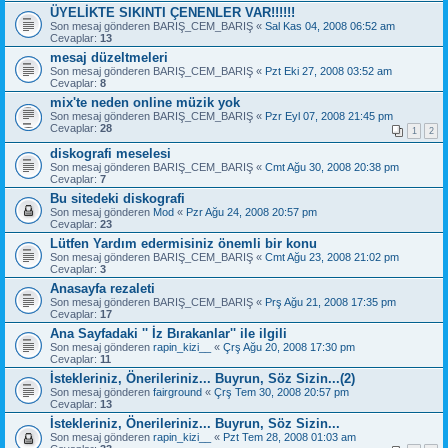
ÜYELİKTE SIKINTI ÇENENLER VAR!!!!!!
Son mesaj gönderen
BARIŞ_CEM_BARIŞ
«
Sal Kas 04, 2008 06:52 am
Cevaplar:
13
mesaj düzeltmeleri
Son mesaj gönderen
BARIŞ_CEM_BARIŞ
«
Pzt Eki 27, 2008 03:52 am
Cevaplar:
8
mix'te neden online müzik yok
Son mesaj gönderen
BARIŞ_CEM_BARIŞ
«
Pzr Eyl 07, 2008 21:45 pm
Cevaplar:
28
1
2
diskografi meselesi
Son mesaj gönderen
BARIŞ_CEM_BARIŞ
«
Cmt Ağu 30, 2008 20:38 pm
Cevaplar:
7
Bu sitedeki diskografi
Son mesaj gönderen
Mod
«
Pzr Ağu 24, 2008 20:57 pm
Cevaplar:
23
Lütfen Yardım edermisiniz önemli bir konu
Son mesaj gönderen
BARIŞ_CEM_BARIŞ
«
Cmt Ağu 23, 2008 21:02 pm
Cevaplar:
3
Anasayfa rezaleti
Son mesaj gönderen
BARIŞ_CEM_BARIŞ
«
Prş Ağu 21, 2008 17:35 pm
Cevaplar:
17
Ana Sayfadaki '' İz Bırakanlar'' ile ilgili
Son mesaj gönderen
rapin_kizi__
«
Çrş Ağu 20, 2008 17:30 pm
Cevaplar:
11
İstekleriniz, Önerileriniz... Buyrun, Söz Sizin...(2)
Son mesaj gönderen
fairground
«
Çrş Tem 30, 2008 20:57 pm
Cevaplar:
13
İstekleriniz, Önerileriniz... Buyrun, Söz Sizin...
Son mesaj gönderen
rapin_kizi__
«
Pzt Tem 28, 2008 01:03 am