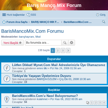
Barış Manço Mix Forum
Hızlı bağlantılar
SSS
Giriş
Forum Ana Sayfa
BARIŞ MANÇO MIX FORUMLARI
BarisMancoMix.Com Forumu
ra
BarisMancoMix.Com Forumu
Moderatörler:
barışhayranı
,
Mod
Yeni Başlık
138 başlık
1
2
3
Duyurular
Lütfen Dikkat! Mynet.Com Mail Adreslerinizle Üye Olamazsınız
Son mesaj gönderen
emre tilki
«
Pzt Nis 24, 2006 01:56 am
Cevaplar:
1
Türkiye'de Yaşayan Üyelerimize Duyuru
Son mesaj gönderen
BARIŞ'A ÖZLEM
«
Çrş Eki 01, 2008 10:30 am
Cevaplar:
19
Başlıklar
BarisMancoMix.Com'u Nasıl Buluyorsunuz?
Son mesaj gönderen
kulahmet
«
Pzr Kas 06, 2022 00:05 am
Cevaplar:
94
1
2
3
4