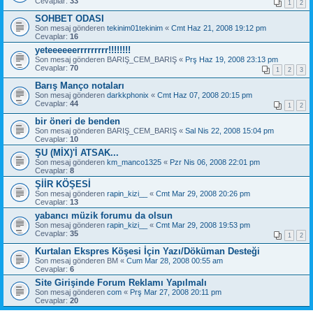
Cevaplar:
33
1
2
SOHBET ODASI
Son mesaj gönderen
tekinim01tekinim
«
Cmt Haz 21, 2008 19:12 pm
Cevaplar:
16
yeteeeeeerrrrrrrrr!!!!!!!!
Son mesaj gönderen
BARIŞ_CEM_BARIŞ
«
Prş Haz 19, 2008 23:13 pm
Cevaplar:
70
1
2
3
Barış Manço notaları
Son mesaj gönderen
darkkphonix
«
Cmt Haz 07, 2008 20:15 pm
Cevaplar:
44
1
2
bir öneri de benden
Son mesaj gönderen
BARIŞ_CEM_BARIŞ
«
Sal Nis 22, 2008 15:04 pm
Cevaplar:
10
ŞU (MİX)'İ ATSAK...
Son mesaj gönderen
km_manco1325
«
Pzr Nis 06, 2008 22:01 pm
Cevaplar:
8
ŞİİR KÖŞESİ
Son mesaj gönderen
rapin_kizi__
«
Cmt Mar 29, 2008 20:26 pm
Cevaplar:
13
yabancı müzik forumu da olsun
Son mesaj gönderen
rapin_kizi__
«
Cmt Mar 29, 2008 19:53 pm
Cevaplar:
35
1
2
Kurtalan Ekspres Köşesi İçin Yazı/Döküman Desteği
Son mesaj gönderen
BM
«
Cum Mar 28, 2008 00:55 am
Cevaplar:
6
Site Girişinde Forum Reklamı Yapılmalı
Son mesaj gönderen
com
«
Prş Mar 27, 2008 20:11 pm
Cevaplar:
20