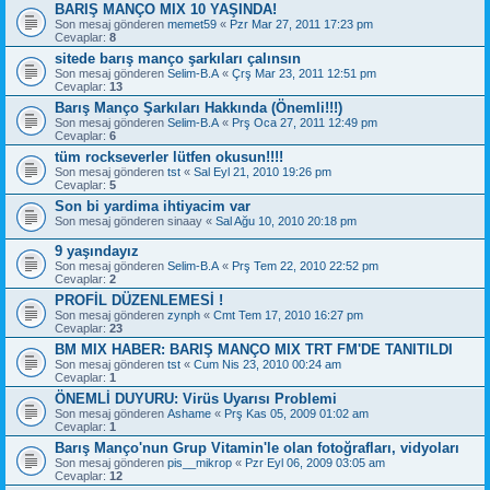
BARIŞ MANÇO MIX 10 YAŞINDA!
Son mesaj gönderen
memet59
«
Pzr Mar 27, 2011 17:23 pm
Cevaplar:
8
sitede barış manço şarkıları çalınsın
Son mesaj gönderen
Selim-B.A
«
Çrş Mar 23, 2011 12:51 pm
Cevaplar:
13
Barış Manço Şarkıları Hakkında (Önemli!!!)
Son mesaj gönderen
Selim-B.A
«
Prş Oca 27, 2011 12:49 pm
Cevaplar:
6
tüm rockseverler lütfen okusun!!!!
Son mesaj gönderen
tst
«
Sal Eyl 21, 2010 19:26 pm
Cevaplar:
5
Son bi yardima ihtiyacim var
Son mesaj gönderen
sinaay
«
Sal Ağu 10, 2010 20:18 pm
9 yaşındayız
Son mesaj gönderen
Selim-B.A
«
Prş Tem 22, 2010 22:52 pm
Cevaplar:
2
PROFİL DÜZENLEMESİ !
Son mesaj gönderen
zynph
«
Cmt Tem 17, 2010 16:27 pm
Cevaplar:
23
BM MIX HABER: BARIŞ MANÇO MIX TRT FM'DE TANITILDI
Son mesaj gönderen
tst
«
Cum Nis 23, 2010 00:24 am
Cevaplar:
1
ÖNEMLİ DUYURU: Virüs Uyarısı Problemi
Son mesaj gönderen
Ashame
«
Prş Kas 05, 2009 01:02 am
Cevaplar:
1
Barış Manço'nun Grup Vitamin'le olan fotoğrafları, vidyoları
Son mesaj gönderen
pis__mikrop
«
Pzr Eyl 06, 2009 03:05 am
Cevaplar:
12