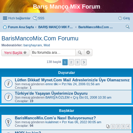
Barış Manço Mix Forum
Hızlı bağlantılar
SSS
Giriş
Forum Ana Sayfa
BARIŞ MANÇO MIX FORUMLARI
BarisMancoMix.Com Forumu
ra
BarisMancoMix.Com Forumu
Moderatörler:
barışhayranı
,
Mod
Yeni Başlık
138 başlık
1
2
3
Duyurular
Lütfen Dikkat! Mynet.Com Mail Adreslerinizle Üye Olamazsınız
Son mesaj gönderen
emre tilki
«
Pzt Nis 24, 2006 01:56 am
Cevaplar:
1
Türkiye'de Yaşayan Üyelerimize Duyuru
Son mesaj gönderen
BARIŞ'A ÖZLEM
«
Çrş Eki 01, 2008 10:30 am
Cevaplar:
19
Başlıklar
BarisMancoMix.Com'u Nasıl Buluyorsunuz?
Son mesaj gönderen
kulahmet
«
Pzr Kas 06, 2022 00:05 am
Cevaplar:
94
1
2
3
4