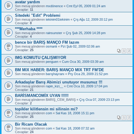
avatar yardım
Son mesaj gönderen
mxdönence
«
Cmt Eyl 05, 2009 01:24 am
Cevaplar:
11
Sitedeki ''Edit'' Problemi
Son mesaj gönderen
tekinim01tekinim
«
Çrş Ağu 12, 2009 20:12 pm
Cevaplar:
8
***Merhaba ****
Son mesaj gönderen
rainsunster
«
Çrş Şub 25, 2009 14:28 pm
Cevaplar:
4
bence bir BARIŞ MANÇO FM lazım
Son mesaj gönderen
osmanlı
«
Pzt Şub 02, 2009 02:06 am
Cevaplar:
25
1
2
IMG KOMUTU ÇALIŞMIYOR
Son mesaj gönderen
penguen
«
Cum Oca 30, 2009 03:39 am
BM MIX HABER: BARIŞ MANÇO MIX TRT FM'DE
Son mesaj gönderen
barışhayranı
«
Prş Oca 29, 2009 21:52 pm
Arkadaşlar Barış Abimizi unutuyor musunuz !!!
Son mesaj gönderen
rapin_kizi__
«
Cmt Oca 10, 2009 17:04 pm
Cevaplar:
21
BARİSMANCOMİX UYAN !!!!!!
Son mesaj gönderen
BARIŞ_CEM_BARIŞ
«
Çrş Oca 07, 2009 23:13 pm
Cevaplar:
2
topikler kilitlensin mi silinsin mi?
Son mesaj gönderen
com
«
Sal Kas 18, 2008 15:11 pm
Cevaplar:
25
1
2
Bir Ricam Olacak
Son mesaj gönderen
com
«
Sal Kas 18, 2008 07:32 am
Cevaplar:
24