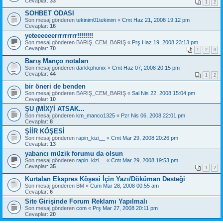
Cevaplar:
33
1
2
SOHBET ODASI
Son mesaj gönderen
tekinim01tekinim
«
Cmt Haz 21, 2008 19:12 pm
Cevaplar:
16
yeteeeeeerrrrrrrrr!!!!!!!!
Son mesaj gönderen
BARIŞ_CEM_BARIŞ
«
Prş Haz 19, 2008 23:13 pm
Cevaplar:
70
1
2
3
Barış Manço notaları
Son mesaj gönderen
darkkphonix
«
Cmt Haz 07, 2008 20:15 pm
Cevaplar:
44
1
2
bir öneri de benden
Son mesaj gönderen
BARIŞ_CEM_BARIŞ
«
Sal Nis 22, 2008 15:04 pm
Cevaplar:
10
ŞU (MİX)'İ ATSAK...
Son mesaj gönderen
km_manco1325
«
Pzr Nis 06, 2008 22:01 pm
Cevaplar:
8
ŞİİR KÖŞESİ
Son mesaj gönderen
rapin_kizi__
«
Cmt Mar 29, 2008 20:26 pm
Cevaplar:
13
yabancı müzik forumu da olsun
Son mesaj gönderen
rapin_kizi__
«
Cmt Mar 29, 2008 19:53 pm
Cevaplar:
35
1
2
Kurtalan Ekspres Köşesi İçin Yazı/Döküman Desteği
Son mesaj gönderen
BM
«
Cum Mar 28, 2008 00:55 am
Cevaplar:
6
Site Girişinde Forum Reklamı Yapılmalı
Son mesaj gönderen
com
«
Prş Mar 27, 2008 20:11 pm
Cevaplar:
20