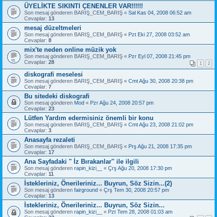
ÜYELİKTE SIKINTI ÇENENLER VAR!!!!!!
Son mesaj gönderen
BARIŞ_CEM_BARIŞ
«
Sal Kas 04, 2008 06:52 am
Cevaplar:
13
mesaj düzeltmeleri
Son mesaj gönderen
BARIŞ_CEM_BARIŞ
«
Pzt Eki 27, 2008 03:52 am
Cevaplar:
8
mix'te neden online müzik yok
Son mesaj gönderen
BARIŞ_CEM_BARIŞ
«
Pzr Eyl 07, 2008 21:45 pm
Cevaplar:
28
1
2
diskografi meselesi
Son mesaj gönderen
BARIŞ_CEM_BARIŞ
«
Cmt Ağu 30, 2008 20:38 pm
Cevaplar:
7
Bu sitedeki diskografi
Son mesaj gönderen
Mod
«
Pzr Ağu 24, 2008 20:57 pm
Cevaplar:
23
Lütfen Yardım edermisiniz önemli bir konu
Son mesaj gönderen
BARIŞ_CEM_BARIŞ
«
Cmt Ağu 23, 2008 21:02 pm
Cevaplar:
3
Anasayfa rezaleti
Son mesaj gönderen
BARIŞ_CEM_BARIŞ
«
Prş Ağu 21, 2008 17:35 pm
Cevaplar:
17
Ana Sayfadaki '' İz Bırakanlar'' ile ilgili
Son mesaj gönderen
rapin_kizi__
«
Çrş Ağu 20, 2008 17:30 pm
Cevaplar:
11
İstekleriniz, Önerileriniz... Buyrun, Söz Sizin...(2)
Son mesaj gönderen
fairground
«
Çrş Tem 30, 2008 20:57 pm
Cevaplar:
13
İstekleriniz, Önerileriniz... Buyrun, Söz Sizin...
Son mesaj gönderen
rapin_kizi__
«
Pzt Tem 28, 2008 01:03 am