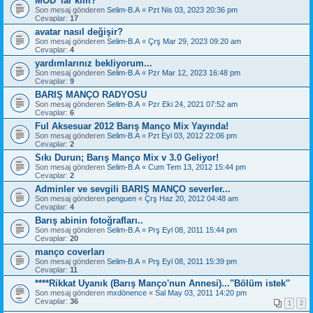
MOD' lar kim?
Son mesaj gönderen
Selim-B.A
«
Pzt Nis 03, 2023 20:36 pm
Cevaplar:
17
avatar nasıl değişir?
Son mesaj gönderen
Selim-B.A
«
Çrş Mar 29, 2023 09:20 am
Cevaplar:
4
yardımlarınız bekliyorum...
Son mesaj gönderen
Selim-B.A
«
Pzr Mar 12, 2023 16:48 pm
Cevaplar:
9
BARIŞ MANÇO RADYOSU
Son mesaj gönderen
Selim-B.A
«
Pzr Eki 24, 2021 07:52 am
Cevaplar:
6
Ful Aksesuar 2012 Barış Manço Mix Yayında!
Son mesaj gönderen
Selim-B.A
«
Pzt Eyl 03, 2012 22:06 pm
Cevaplar:
2
Sıkı Durun; Barış Manço Mix v 3.0 Geliyor!
Son mesaj gönderen
Selim-B.A
«
Cum Tem 13, 2012 15:44 pm
Cevaplar:
2
Adminler ve sevgili BARIŞ MANÇO severler...
Son mesaj gönderen
penguen
«
Çrş Haz 20, 2012 04:48 am
Cevaplar:
4
Barış abinin fotoğrafları..
Son mesaj gönderen
Selim-B.A
«
Prş Eyl 08, 2011 15:44 pm
Cevaplar:
20
manço coverları
Son mesaj gönderen
Selim-B.A
«
Prş Eyl 08, 2011 15:39 pm
Cevaplar:
11
****Rikkat Uyanık (Barış Manço'nun Annesi)...''Bölüm istek''
Son mesaj gönderen
mxdönence
«
Sal May 03, 2011 14:20 pm
Cevaplar:
36
1
2