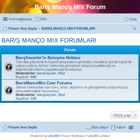
Barış Manço Mix Forum
Hızlı bağlantılar
SSS
Giriş
Forum Ana Sayfa
BARIŞ MANÇO MIX FORUMLARI
ra
BARIŞ MANÇO MIX FORUMLARI
Forum
BarışSeverler'in Buluşma Noktası
Tüm BarışSeverler'in kişisel tartışmalara girmeden, kurallara uymak kaydı ile
yalnızca Barış Abi'miz hakkında görüşlerini ortaya koyabileceği ve
değerlendirmelerini yapabileceği forumumuz.
Moderatörler:
barışhayranı
,
Mod
Başlıklar:
645
BarisMancoMix.Com Forumu
Sitemiz hakkındaki tüm soru, öneri, düşünce ve görüşlerinizi ortaya koyup,
tartışabileceğiniz forumumuz.
Moderatörler:
barışhayranı
,
Mod
Başlıklar:
140
Geçiş yap
Forum Ana Sayfa
Bize ulaşın
Takım
Powered by
phpBB
® Forum Software © phpBB Limited