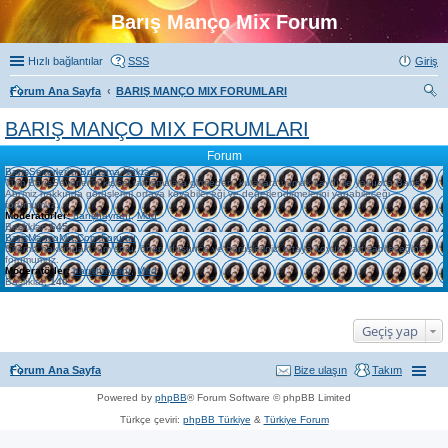
Barış Manço Mix Forum
Hızlı bağlantılar
SSS
Giriş
Forum Ana Sayfa
BARIŞ MANÇO MIX FORUMLARI
ra
BARIŞ MANÇO MIX FORUMLARI
Forum
BarışSeverler'in Buluşma Noktası
Tüm BarışSeverler'in kişisel tartışmalara girmeden, kurallara uymak kaydı ile yalnızca Barış
Abi'miz hakkında görüşlerini ortaya koyabileceği ve değerlendirmelerini yapabileceği
forumumuz.
Moderatörler:
barışhayranı
,
Mod
Başlıklar:
645
BarisMancoMix.Com Forumu
Sitemiz hakkındaki tüm soru, öneri, düşünce ve görüşlerinizi ortaya koyup, tartışabileceğiniz
forumumuz.
Moderatörler:
barışhayranı
,
Mod
Başlıklar:
140
Geçiş yap
Forum Ana Sayfa
Bize ulaşın
Takım
Powered by
phpBB
® Forum Software © phpBB Limited
Türkçe çeviri:
phpBB Türkiye
&
Türkiye Forum