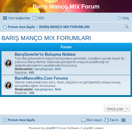
Barış Manço Mix Forum
Hızlı bağlantılar
SSS
Giriş
Forum Ana Sayfa
BARIŞ MANÇO MIX FORUMLARI
ra
BARIŞ MANÇO MIX FORUMLARI
Forum
BarışSeverler'in Buluşma Noktası
Tüm BarışSeverler'in kişisel tartışmalara girmeden, kurallara uymak kaydı ile
yalnızca Barış Abi'miz hakkında görüşlerini ortaya koyabileceği ve
değerlendirmelerini yapabileceği forumumuz.
Moderatörler:
barışhayranı
,
Mod
Başlıklar:
645
BarisMancoMix.Com Forumu
Sitemiz hakkındaki tüm soru, öneri, düşünce ve görüşlerinizi ortaya koyup,
tartışabileceğiniz forumumuz.
Moderatörler:
barışhayranı
,
Mod
Başlıklar:
140
Geçiş yap
Forum Ana Sayfa
Bize ulaşın
Takım
Powered by
phpBB
® Forum Software © phpBB Limited