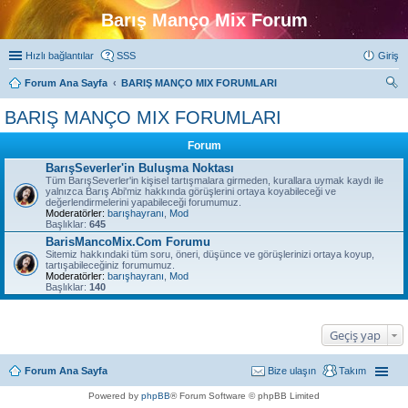
Barış Manço Mix Forum
Hızlı bağlantılar
SSS
Giriş
Forum Ana Sayfa
BARIŞ MANÇO MIX FORUMLARI
ra
BARIŞ MANÇO MIX FORUMLARI
Forum
BarışSeverler'in Buluşma Noktası
Tüm BarışSeverler'in kişisel tartışmalara girmeden, kurallara uymak kaydı ile
yalnızca Barış Abi'miz hakkında görüşlerini ortaya koyabileceği ve
değerlendirmelerini yapabileceği forumumuz.
Moderatörler:
barışhayranı
,
Mod
Başlıklar:
645
BarisMancoMix.Com Forumu
Sitemiz hakkındaki tüm soru, öneri, düşünce ve görüşlerinizi ortaya koyup,
tartışabileceğiniz forumumuz.
Moderatörler:
barışhayranı
,
Mod
Başlıklar:
140
Geçiş yap
Forum Ana Sayfa
Bize ulaşın
Takım
Powered by
phpBB
® Forum Software © phpBB Limited