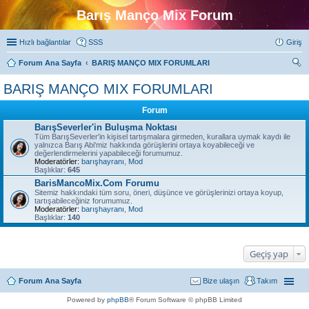
Barış Manço Mix Forum
Hızlı bağlantılar
SSS
Giriş
Forum Ana Sayfa
BARIŞ MANÇO MIX FORUMLARI
ra
BARIŞ MANÇO MIX FORUMLARI
Forum
BarışSeverler'in Buluşma Noktası
Tüm BarışSeverler'in kişisel tartışmalara girmeden, kurallara uymak kaydı ile
yalnızca Barış Abi'miz hakkında görüşlerini ortaya koyabileceği ve
değerlendirmelerini yapabileceği forumumuz.
Moderatörler:
barışhayranı
,
Mod
Başlıklar:
645
BarisMancoMix.Com Forumu
Sitemiz hakkındaki tüm soru, öneri, düşünce ve görüşlerinizi ortaya koyup,
tartışabileceğiniz forumumuz.
Moderatörler:
barışhayranı
,
Mod
Başlıklar:
140
Geçiş yap
Forum Ana Sayfa
Bize ulaşın
Takım
Powered by
phpBB
® Forum Software © phpBB Limited