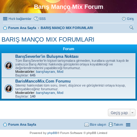
Barış Manço Mix Forum
Hızlı bağlantılar
SSS
Giriş
Forum Ana Sayfa
BARIŞ MANÇO MIX FORUMLARI
ra
BARIŞ MANÇO MIX FORUMLARI
Forum
BarışSeverler'in Buluşma Noktası
Tüm BarışSeverler'in kişisel tartışmalara girmeden, kurallara uymak kaydı ile
yalnızca Barış Abi'miz hakkında görüşlerini ortaya koyabileceği ve
değerlendirmelerini yapabileceği forumumuz.
Moderatörler:
barışhayranı
,
Mod
Başlıklar:
645
BarisMancoMix.Com Forumu
Sitemiz hakkındaki tüm soru, öneri, düşünce ve görüşlerinizi ortaya koyup,
tartışabileceğiniz forumumuz.
Moderatörler:
barışhayranı
,
Mod
Başlıklar:
140
Geçiş yap
Forum Ana Sayfa
Bize ulaşın
Takım
Powered by
phpBB
® Forum Software © phpBB Limited