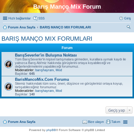
Barış Manço Mix Forum
Hızlı bağlantılar
SSS
Giriş
Forum Ana Sayfa
BARIŞ MANÇO MIX FORUMLARI
ra
BARIŞ MANÇO MIX FORUMLARI
Forum
BarışSeverler'in Buluşma Noktası
Tüm BarışSeverler'in kişisel tartışmalara girmeden, kurallara uymak kaydı ile
yalnızca Barış Abi'miz hakkında görüşlerini ortaya koyabileceği ve
değerlendirmelerini yapabileceği forumumuz.
Moderatörler:
barışhayranı
,
Mod
Başlıklar:
645
BarisMancoMix.Com Forumu
Sitemiz hakkındaki tüm soru, öneri, düşünce ve görüşlerinizi ortaya koyup,
tartışabileceğiniz forumumuz.
Moderatörler:
barışhayranı
,
Mod
Başlıklar:
140
Geçiş yap
Forum Ana Sayfa
Bize ulaşın
Takım
Powered by
phpBB
® Forum Software © phpBB Limited