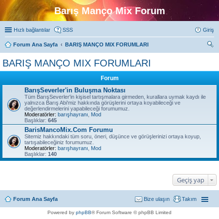
Barış Manço Mix Forum
Hızlı bağlantılar
SSS
Giriş
Forum Ana Sayfa
BARIŞ MANÇO MIX FORUMLARI
ra
BARIŞ MANÇO MIX FORUMLARI
Forum
BarışSeverler'in Buluşma Noktası
Tüm BarışSeverler'in kişisel tartışmalara girmeden, kurallara uymak kaydı ile
yalnızca Barış Abi'miz hakkında görüşlerini ortaya koyabileceği ve
değerlendirmelerini yapabileceği forumumuz.
Moderatörler:
barışhayranı
,
Mod
Başlıklar:
645
BarisMancoMix.Com Forumu
Sitemiz hakkındaki tüm soru, öneri, düşünce ve görüşlerinizi ortaya koyup,
tartışabileceğiniz forumumuz.
Moderatörler:
barışhayranı
,
Mod
Başlıklar:
140
Geçiş yap
Forum Ana Sayfa
Bize ulaşın
Takım
Powered by
phpBB
® Forum Software © phpBB Limited