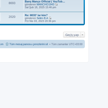
Barış Manço Official ( YouTub…
8693
gönderen
MANCHO1943
S
Sal Şub 18, 2025 15:46 pm
o
n
Re: MOD' lar kim?
m
2020
gönderen
Selim-B.A
e
S
Pzt Nis 03, 2023 20:36 pm
s
o
a
n
j
m
ı
e
g
Geçiş yap
s
ö
a
r
j
ü
ı
kım
Tüm mesaj panosu çerezlerini sil
Tüm zamanlar
UTC+03:00
n
g
t
ö
ü
r
l
ü
e
n
t
ü
l
e