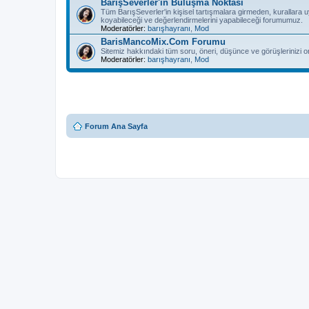
BarışSeverler'in Buluşma Noktası
Tüm BarışSeverler'in kişisel tartışmalara girmeden, kurallara 
koyabileceği ve değerlendirmelerini yapabileceği forumumuz.
Moderatörler:
barışhayranı
,
Mod
BarisMancoMix.Com Forumu
Sitemiz hakkındaki tüm soru, öneri, düşünce ve görüşlerinizi o
Moderatörler:
barışhayranı
,
Mod
Forum Ana Sayfa