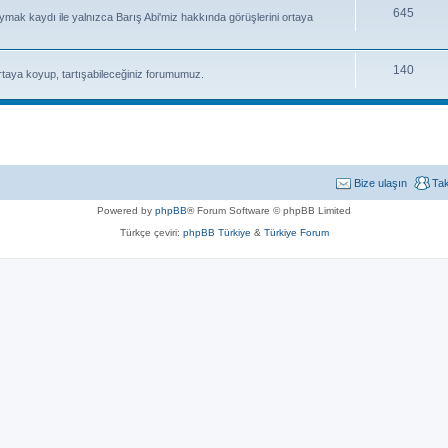
645
uymak kaydı ile yalnızca Barış Abi'miz hakkında görüşlerini ortaya
140
rtaya koyup, tartışabileceğiniz forumumuz.
Bize ulaşın
Ta
Powered by
phpBB
® Forum Software © phpBB Limited
Türkçe çeviri:
phpBB Türkiye
&
Türkiye Forum