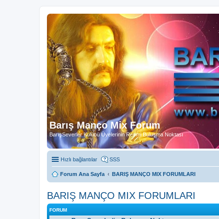
Barış Manço Mix Forum
BarışSeverler Kulübü Üyelerinin Resmi Buluşma Noktası
Hızlı bağlantılar
SSS
Forum Ana Sayfa
BARIŞ MANÇO MIX FORUMLARI
BARIŞ MANÇO MIX FORUMLARI
FORUM