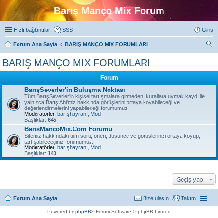
Barış Manço Mix Forum
Hızlı bağlantılar
SSS
Giriş
Forum Ana Sayfa
BARIŞ MANÇO MIX FORUMLARI
ra
BARIŞ MANÇO MIX FORUMLARI
Forum
BarışSeverler'in Buluşma Noktası
Tüm BarışSeverler'in kişisel tartışmalara girmeden, kurallara uymak kaydı ile
yalnızca Barış Abi'miz hakkında görüşlerini ortaya koyabileceği ve
değerlendirmelerini yapabileceği forumumuz.
Moderatörler:
barışhayranı
,
Mod
Başlıklar:
645
BarisMancoMix.Com Forumu
Sitemiz hakkındaki tüm soru, öneri, düşünce ve görüşlerinizi ortaya koyup,
tartışabileceğiniz forumumuz.
Moderatörler:
barışhayranı
,
Mod
Başlıklar:
140
Geçiş yap
Forum Ana Sayfa
Bize ulaşın
Takım
Powered by
phpBB
® Forum Software © phpBB Limited