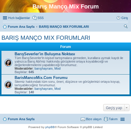
Barış Manço Mix Forum
Hızlı bağlantılar
SSS
Giriş
Forum Ana Sayfa
BARIŞ MANÇO MIX FORUMLARI
ra
BARIŞ MANÇO MIX FORUMLARI
Forum
BarışSeverler'in Buluşma Noktası
Tüm BarışSeverler'in kişisel tartışmalara girmeden, kurallara uymak kaydı ile
yalnızca Barış Abi'miz hakkında görüşlerini ortaya koyabileceği ve
değerlendirmelerini yapabileceği forumumuz.
Moderatörler:
barışhayranı
,
Mod
Başlıklar:
645
BarisMancoMix.Com Forumu
Sitemiz hakkındaki tüm soru, öneri, düşünce ve görüşlerinizi ortaya koyup,
tartışabileceğiniz forumumuz.
Moderatörler:
barışhayranı
,
Mod
Başlıklar:
140
Geçiş yap
Forum Ana Sayfa
Bize ulaşın
Takım
Powered by
phpBB
® Forum Software © phpBB Limited