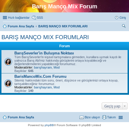
Barış Manço Mix Forum
Hızlı bağlantılar
SSS
Giriş
Forum Ana Sayfa
BARIŞ MANÇO MIX FORUMLARI
ra
BARIŞ MANÇO MIX FORUMLARI
Forum
BarışSeverler'in Buluşma Noktası
Tüm BarışSeverler'in kişisel tartışmalara girmeden, kurallara uymak kaydı ile
yalnızca Barış Abi'miz hakkında görüşlerini ortaya koyabileceği ve
değerlendirmelerini yapabileceği forumumuz.
Moderatörler:
barışhayranı
,
Mod
Başlıklar:
645
BarisMancoMix.Com Forumu
Sitemiz hakkındaki tüm soru, öneri, düşünce ve görüşlerinizi ortaya koyup,
tartışabileceğiniz forumumuz.
Moderatörler:
barışhayranı
,
Mod
Başlıklar:
140
Geçiş yap
Forum Ana Sayfa
Bize ulaşın
Takım
Powered by
phpBB
® Forum Software © phpBB Limited