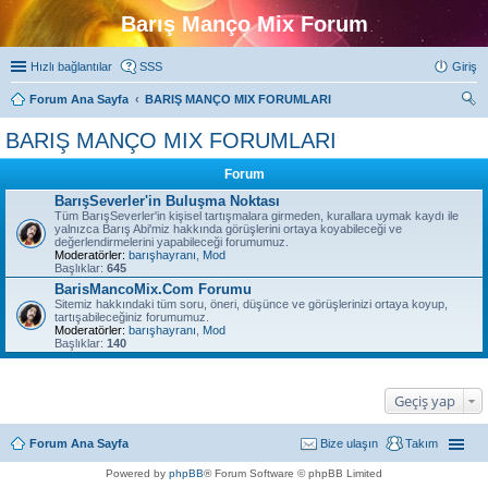
Barış Manço Mix Forum
Hızlı bağlantılar
SSS
Giriş
Forum Ana Sayfa
BARIŞ MANÇO MIX FORUMLARI
ra
BARIŞ MANÇO MIX FORUMLARI
Forum
BarışSeverler'in Buluşma Noktası
Tüm BarışSeverler'in kişisel tartışmalara girmeden, kurallara uymak kaydı ile
yalnızca Barış Abi'miz hakkında görüşlerini ortaya koyabileceği ve
değerlendirmelerini yapabileceği forumumuz.
Moderatörler:
barışhayranı
,
Mod
Başlıklar:
645
BarisMancoMix.Com Forumu
Sitemiz hakkındaki tüm soru, öneri, düşünce ve görüşlerinizi ortaya koyup,
tartışabileceğiniz forumumuz.
Moderatörler:
barışhayranı
,
Mod
Başlıklar:
140
Geçiş yap
Forum Ana Sayfa
Bize ulaşın
Takım
Powered by
phpBB
® Forum Software © phpBB Limited