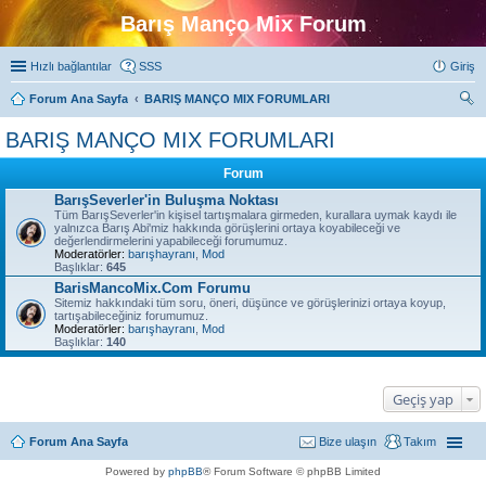
Barış Manço Mix Forum
Hızlı bağlantılar
SSS
Giriş
Forum Ana Sayfa
BARIŞ MANÇO MIX FORUMLARI
ra
BARIŞ MANÇO MIX FORUMLARI
Forum
BarışSeverler'in Buluşma Noktası
Tüm BarışSeverler'in kişisel tartışmalara girmeden, kurallara uymak kaydı ile
yalnızca Barış Abi'miz hakkında görüşlerini ortaya koyabileceği ve
değerlendirmelerini yapabileceği forumumuz.
Moderatörler:
barışhayranı
,
Mod
Başlıklar:
645
BarisMancoMix.Com Forumu
Sitemiz hakkındaki tüm soru, öneri, düşünce ve görüşlerinizi ortaya koyup,
tartışabileceğiniz forumumuz.
Moderatörler:
barışhayranı
,
Mod
Başlıklar:
140
Geçiş yap
Forum Ana Sayfa
Bize ulaşın
Takım
Powered by
phpBB
® Forum Software © phpBB Limited