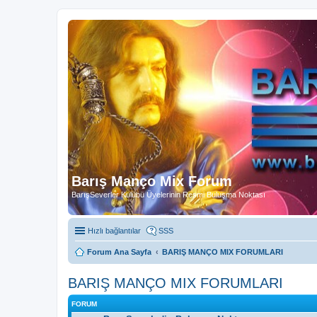
Barış Manço Mix Forum
BarışSeverler Kulübü Üyelerinin Resmi Buluşma Noktası
Hızlı bağlantılar
SSS
Forum Ana Sayfa
BARIŞ MANÇO MIX FORUMLARI
BARIŞ MANÇO MIX FORUMLARI
FORUM