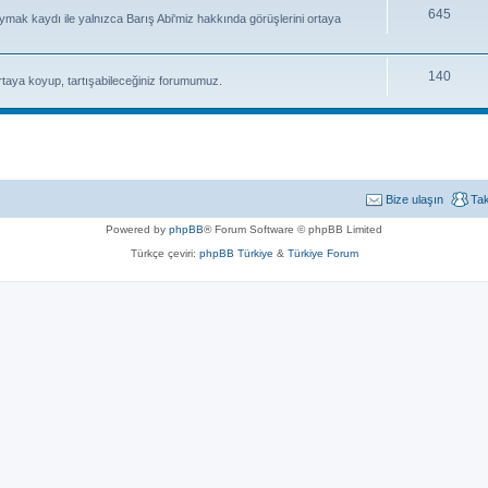
645
uymak kaydı ile yalnızca Barış Abi'miz hakkında görüşlerini ortaya
140
rtaya koyup, tartışabileceğiniz forumumuz.
Bize ulaşın
Ta
Powered by
phpBB
® Forum Software © phpBB Limited
Türkçe çeviri:
phpBB Türkiye
&
Türkiye Forum