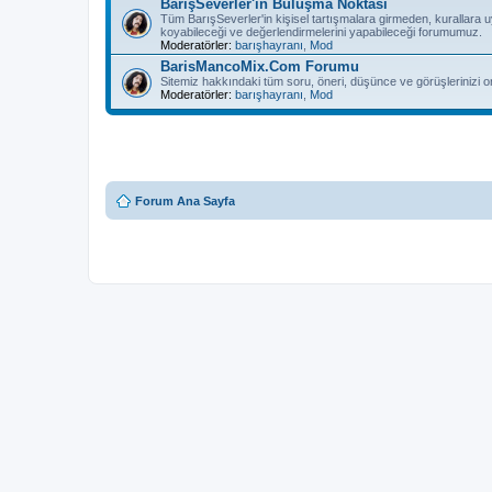
BarışSeverler'in Buluşma Noktası
Tüm BarışSeverler'in kişisel tartışmalara girmeden, kurallara 
koyabileceği ve değerlendirmelerini yapabileceği forumumuz.
Moderatörler:
barışhayranı
,
Mod
BarisMancoMix.Com Forumu
Sitemiz hakkındaki tüm soru, öneri, düşünce ve görüşlerinizi o
Moderatörler:
barışhayranı
,
Mod
Forum Ana Sayfa