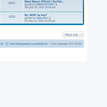
Barış Manço Official ( YouTub…
8693
gönderen
MANCHO1943
S
Sal Şub 18, 2025 15:46 pm
o
n
Re: MOD' lar kim?
m
2020
gönderen
Selim-B.A
e
S
Pzt Nis 03, 2023 20:36 pm
s
o
a
n
j
m
ı
e
g
Geçiş yap
s
ö
a
r
j
ü
ı
kım
Tüm mesaj panosu çerezlerini sil
Tüm zamanlar
UTC+03:00
n
g
t
ö
ü
r
l
ü
e
n
t
ü
l
e