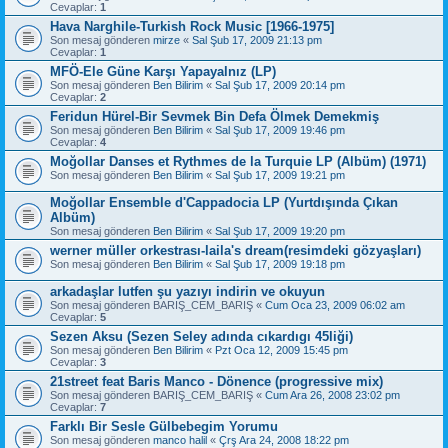
Cevaplar:
1
Hava Narghile-Turkish Rock Music [1966-1975]
Son mesaj gönderen
mirze
«
Sal Şub 17, 2009 21:13 pm
Cevaplar:
1
MFÖ-Ele Güne Karşı Yapayalnız (LP)
Son mesaj gönderen
Ben Bilirim
«
Sal Şub 17, 2009 20:14 pm
Cevaplar:
2
Feridun Hürel-Bir Sevmek Bin Defa Ölmek Demekmiş
Son mesaj gönderen
Ben Bilirim
«
Sal Şub 17, 2009 19:46 pm
Cevaplar:
4
Moğollar Danses et Rythmes de la Turquie LP (Albüm) (1971)
Son mesaj gönderen
Ben Bilirim
«
Sal Şub 17, 2009 19:21 pm
Moğollar Ensemble d'Cappadocia LP (Yurtdışında Çıkan
Albüm)
Son mesaj gönderen
Ben Bilirim
«
Sal Şub 17, 2009 19:20 pm
werner müller orkestrası-laila's dream(resimdeki gözyaşları)
Son mesaj gönderen
Ben Bilirim
«
Sal Şub 17, 2009 19:18 pm
arkadaşlar lutfen şu yazıyı indirin ve okuyun
Son mesaj gönderen
BARIŞ_CEM_BARIŞ
«
Cum Oca 23, 2009 06:02 am
Cevaplar:
5
Sezen Aksu (Sezen Seley adında cıkardıgı 45liği)
Son mesaj gönderen
Ben Bilirim
«
Pzt Oca 12, 2009 15:45 pm
Cevaplar:
3
21street feat Baris Manco - Dönence (progressive mix)
Son mesaj gönderen
BARIŞ_CEM_BARIŞ
«
Cum Ara 26, 2008 23:02 pm
Cevaplar:
7
Farklı Bir Sesle Gülbebegim Yorumu
Son mesaj gönderen
manco halil
«
Çrş Ara 24, 2008 18:22 pm