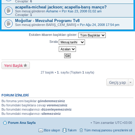
Cevaplar:
6
acapella-micheal jackson; acapella-barış manço?
Son mesaj gönderen
Ashame
«
Pzr Kas 23, 2008 01:02 am
Cevaplar:
1
Moğollar - Mevzuhal Programı Tv8
Son mesaj gönderen
BARIŞ_CEM_BARIŞ
«
Pzr Ağu 24, 2008 17:54 pm
Eskiden itibaren başlıkları göster:
Sırala
Yeni Başlık
27 başlık •
1
. sayfa (Toplam
1
sayfa)
Geçiş yap
FORUM IZINLERI
Bu foruma yeni başlıklar
gönderemezsiniz
Bu forumdaki başlıklara cevap
veremezsiniz
Bu forumdaki mesajlarınızı
düzenleyemezsiniz
Bu forumdaki mesajlarınızı
silemezsiniz
Forum Ana Sayfa
Tüm zamanlar
UTC+03:00
Bize ulaşın
Takım
Tüm mesaj panosu çerezlerini sil