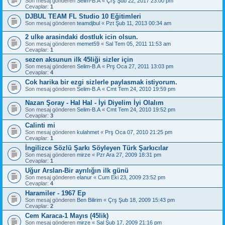
Son mesaj gönderen
Selim-B.A
«
Çrş Şub 22, 2017 23:00 pm
Cevaplar:
1
DJBUL TEAM FL Studio 10 Eğitimleri
Son mesaj gönderen
teamdjbul
«
Pzt Şub 11, 2013 00:34 am
2 ulke arasindaki dostluk icin olsun.
Son mesaj gönderen
memet59
«
Sal Tem 05, 2011 11:53 am
Cevaplar:
1
sezen aksunun ilk 45liği sizler için
Son mesaj gönderen
Selim-B.A
«
Prş Oca 27, 2011 13:03 pm
Cevaplar:
4
Cok harika bir ezgi sizlerle paylasmak istiyorum.
Son mesaj gönderen
Selim-B.A
«
Cmt Tem 24, 2010 19:59 pm
Nazan Şoray - Hal Hal - İyi Diyelim İyi Olalım
Son mesaj gönderen
Selim-B.A
«
Cmt Tem 24, 2010 19:52 pm
Cevaplar:
3
Calinti mi
Son mesaj gönderen
kulahmet
«
Prş Oca 07, 2010 21:25 pm
Cevaplar:
1
İngilizce Sözlü Şarkı Söyleyen Türk Şarkıcılar
Son mesaj gönderen
mirze
«
Pzr Ara 27, 2009 18:31 pm
Cevaplar:
1
Uğur Arslan-Bir ayrılığın ilk günü
Son mesaj gönderen
elanur
«
Cum Eki 23, 2009 23:52 pm
Cevaplar:
4
Haramiler - 1967 Ep
Son mesaj gönderen
Ben Bilirim
«
Çrş Şub 18, 2009 15:43 pm
Cevaplar:
2
Cem Karaca-1 Mayıs (45lik)
Son mesaj gönderen
mirze
«
Sal Şub 17, 2009 21:16 pm