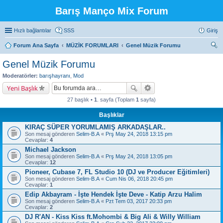
Barış Manço Mix Forum
Hızlı bağlantılar
SSS
Giriş
Forum Ana Sayfa
MÜZİK FORUMLARI
Genel Müzik Forumu
ra
Genel Müzik Forumu
Moderatörler:
barışhayranı
,
Mod
Yeni Başlık
27 başlık •
1
. sayfa (Toplam
1
sayfa)
Başlıklar
KIRAÇ SÜPER YORUMLAMIŞ ARKADAŞLAR..
Son mesaj gönderen
Selim-B.A
«
Prş May 24, 2018 13:15 pm
Cevaplar:
4
Michael Jackson
Son mesaj gönderen
Selim-B.A
«
Prş May 24, 2018 13:05 pm
Cevaplar:
12
Pioneer, Cubase 7, FL Studio 10 (DJ ve Producer Eğitimleri)
Son mesaj gönderen
Selim-B.A
«
Cum Nis 06, 2018 20:45 pm
Cevaplar:
1
Edip Akbayram - İşte Hendek İşte Deve - Katip Arzu Halim
Son mesaj gönderen
Selim-B.A
«
Pzt Tem 03, 2017 20:33 pm
Cevaplar:
2
DJ R'AN - Kiss Kiss ft.Mohombi & Big Ali & Willy William