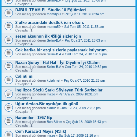
Son mesaj gönderen
Selim-B.A
«
Çrş Şub 22, 2017 23:00 pm
Cevaplar:
1
DJBUL TEAM FL Studio 10 Eğitimleri
Son mesaj gönderen
teamdjbul
«
Pzt Şub 11, 2013 00:34 am
2 ulke arasindaki dostluk icin olsun.
Son mesaj gönderen
memet59
«
Sal Tem 05, 2011 11:53 am
Cevaplar:
1
sezen aksunun ilk 45liği sizler için
Son mesaj gönderen
Selim-B.A
«
Prş Oca 27, 2011 13:03 pm
Cevaplar:
4
Cok harika bir ezgi sizlerle paylasmak istiyorum.
Son mesaj gönderen
Selim-B.A
«
Cmt Tem 24, 2010 19:59 pm
Nazan Şoray - Hal Hal - İyi Diyelim İyi Olalım
Son mesaj gönderen
Selim-B.A
«
Cmt Tem 24, 2010 19:52 pm
Cevaplar:
3
Calinti mi
Son mesaj gönderen
kulahmet
«
Prş Oca 07, 2010 21:25 pm
Cevaplar:
1
İngilizce Sözlü Şarkı Söyleyen Türk Şarkıcılar
Son mesaj gönderen
mirze
«
Pzr Ara 27, 2009 18:31 pm
Cevaplar:
1
Uğur Arslan-Bir ayrılığın ilk günü
Son mesaj gönderen
elanur
«
Cum Eki 23, 2009 23:52 pm
Cevaplar:
4
Haramiler - 1967 Ep
Son mesaj gönderen
Ben Bilirim
«
Çrş Şub 18, 2009 15:43 pm
Cevaplar:
2
Cem Karaca-1 Mayıs (45lik)
Son mesaj gönderen
mirze
«
Sal Şub 17, 2009 21:16 pm