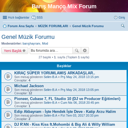
Barış Manço Mix Forum
Hızlı bağlantılar
SSS
Giriş
Forum Ana Sayfa
MÜZİK FORUMLARI
Genel Müzik Forumu
ra
Genel Müzik Forumu
Moderatörler:
barışhayranı
,
Mod
Yeni Başlık
27 başlık •
1
. sayfa (Toplam
1
sayfa)
Başlıklar
KIRAÇ SÜPER YORUMLAMIŞ ARKADAŞLAR..
Son mesaj gönderen
Selim-B.A
«
Prş May 24, 2018 13:15 pm
Cevaplar:
4
Michael Jackson
Son mesaj gönderen
Selim-B.A
«
Prş May 24, 2018 13:05 pm
Cevaplar:
12
Pioneer, Cubase 7, FL Studio 10 (DJ ve Producer Eğitimleri)
Son mesaj gönderen
Selim-B.A
«
Cum Nis 06, 2018 20:45 pm
Cevaplar:
1
Edip Akbayram - İşte Hendek İşte Deve - Katip Arzu Halim
Son mesaj gönderen
Selim-B.A
«
Pzt Tem 03, 2017 20:33 pm
Cevaplar:
2
DJ R'AN - Kiss Kiss ft.Mohombi & Big Ali & Willy William