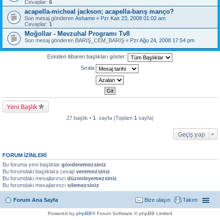
Cevaplar:
6
acapella-micheal jackson; acapella-barış manço?
Son mesaj gönderen
Ashame
«
Pzr Kas 23, 2008 01:02 am
Cevaplar:
1
Moğollar - Mevzuhal Programı Tv8
Son mesaj gönderen
BARIŞ_CEM_BARIŞ
«
Pzr Ağu 24, 2008 17:54 pm
Eskiden itibaren başlıkları göster:
Sırala
Yeni Başlık
27 başlık •
1
. sayfa (Toplam
1
sayfa)
Geçiş yap
FORUM IZINLERI
Bu foruma yeni başlıklar
gönderemezsiniz
Bu forumdaki başlıklara cevap
veremezsiniz
Bu forumdaki mesajlarınızı
düzenleyemezsiniz
Bu forumdaki mesajlarınızı
silemezsiniz
Forum Ana Sayfa
Bize ulaşın
Takım
Powered by
phpBB
® Forum Software © phpBB Limited