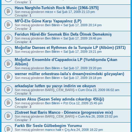
Cevaplar:
1
Hava Narghile-Turkish Rock Music [1966-1975]
Son mesaj gönderen
mirze
«
Sal Şub 17, 2009 21:13 pm
Cevaplar:
1
MFÖ-Ele Güne Karşı Yapayalnız (LP)
Son mesaj gönderen
Ben Bilirim
«
Sal Şub 17, 2009 20:14 pm
Cevaplar:
2
Feridun Hürel-Bir Sevmek Bin Defa Ölmek Demekmiş
Son mesaj gönderen
Ben Bilirim
«
Sal Şub 17, 2009 19:46 pm
Cevaplar:
4
Moğollar Danses et Rythmes de la Turquie LP (Albüm) (1971)
Son mesaj gönderen
Ben Bilirim
«
Sal Şub 17, 2009 19:21 pm
Moğollar Ensemble d'Cappadocia LP (Yurtdışında Çıkan
Albüm)
Son mesaj gönderen
Ben Bilirim
«
Sal Şub 17, 2009 19:20 pm
werner müller orkestrası-laila's dream(resimdeki gözyaşları)
Son mesaj gönderen
Ben Bilirim
«
Sal Şub 17, 2009 19:18 pm
arkadaşlar lutfen şu yazıyı indirin ve okuyun
Son mesaj gönderen
BARIŞ_CEM_BARIŞ
«
Cum Oca 23, 2009 06:02 am
Cevaplar:
5
Sezen Aksu (Sezen Seley adında cıkardıgı 45liği)
Son mesaj gönderen
Ben Bilirim
«
Pzt Oca 12, 2009 15:45 pm
Cevaplar:
3
21street feat Baris Manco - Dönence (progressive mix)
Son mesaj gönderen
BARIŞ_CEM_BARIŞ
«
Cum Ara 26, 2008 23:02 pm
Cevaplar:
7
Farklı Bir Sesle Gülbebegim Yorumu
Son mesaj gönderen
manco halil
«
Çrş Ara 24, 2008 18:22 pm