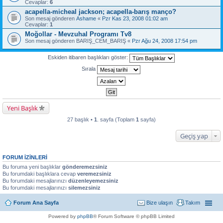
Cevaplar:
6
acapella-micheal jackson; acapella-barış manço?
Son mesaj gönderen
Ashame
«
Pzr Kas 23, 2008 01:02 am
Cevaplar:
1
Moğollar - Mevzuhal Programı Tv8
Son mesaj gönderen
BARIŞ_CEM_BARIŞ
«
Pzr Ağu 24, 2008 17:54 pm
Eskiden itibaren başlıkları göster:
Sırala
Yeni Başlık
27 başlık •
1
. sayfa (Toplam
1
sayfa)
Geçiş yap
FORUM IZINLERI
Bu foruma yeni başlıklar
gönderemezsiniz
Bu forumdaki başlıklara cevap
veremezsiniz
Bu forumdaki mesajlarınızı
düzenleyemezsiniz
Bu forumdaki mesajlarınızı
silemezsiniz
Forum Ana Sayfa
Bize ulaşın
Takım
Powered by
phpBB
® Forum Software © phpBB Limited