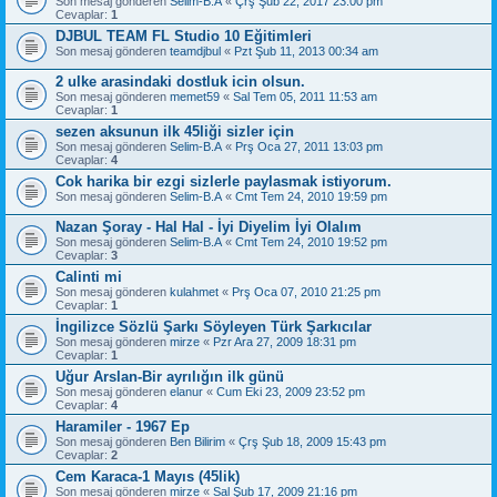
Son mesaj gönderen
Selim-B.A
«
Çrş Şub 22, 2017 23:00 pm
Cevaplar:
1
DJBUL TEAM FL Studio 10 Eğitimleri
Son mesaj gönderen
teamdjbul
«
Pzt Şub 11, 2013 00:34 am
2 ulke arasindaki dostluk icin olsun.
Son mesaj gönderen
memet59
«
Sal Tem 05, 2011 11:53 am
Cevaplar:
1
sezen aksunun ilk 45liği sizler için
Son mesaj gönderen
Selim-B.A
«
Prş Oca 27, 2011 13:03 pm
Cevaplar:
4
Cok harika bir ezgi sizlerle paylasmak istiyorum.
Son mesaj gönderen
Selim-B.A
«
Cmt Tem 24, 2010 19:59 pm
Nazan Şoray - Hal Hal - İyi Diyelim İyi Olalım
Son mesaj gönderen
Selim-B.A
«
Cmt Tem 24, 2010 19:52 pm
Cevaplar:
3
Calinti mi
Son mesaj gönderen
kulahmet
«
Prş Oca 07, 2010 21:25 pm
Cevaplar:
1
İngilizce Sözlü Şarkı Söyleyen Türk Şarkıcılar
Son mesaj gönderen
mirze
«
Pzr Ara 27, 2009 18:31 pm
Cevaplar:
1
Uğur Arslan-Bir ayrılığın ilk günü
Son mesaj gönderen
elanur
«
Cum Eki 23, 2009 23:52 pm
Cevaplar:
4
Haramiler - 1967 Ep
Son mesaj gönderen
Ben Bilirim
«
Çrş Şub 18, 2009 15:43 pm
Cevaplar:
2
Cem Karaca-1 Mayıs (45lik)
Son mesaj gönderen
mirze
«
Sal Şub 17, 2009 21:16 pm