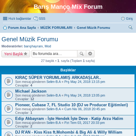
Barış Manço Mix Forum
Hızlı bağlantılar
SSS
Giriş
Forum Ana Sayfa
MÜZİK FORUMLARI
Genel Müzik Forumu
ra
Genel Müzik Forumu
Moderatörler:
barışhayranı
,
Mod
Yeni Başlık
27 başlık •
1
. sayfa (Toplam
1
sayfa)
Başlıklar
KIRAÇ SÜPER YORUMLAMIŞ ARKADAŞLAR..
Son mesaj gönderen
Selim-B.A
«
Prş May 24, 2018 13:15 pm
Cevaplar:
4
Michael Jackson
Son mesaj gönderen
Selim-B.A
«
Prş May 24, 2018 13:05 pm
Cevaplar:
12
Pioneer, Cubase 7, FL Studio 10 (DJ ve Producer Eğitimleri)
Son mesaj gönderen
Selim-B.A
«
Cum Nis 06, 2018 20:45 pm
Cevaplar:
1
Edip Akbayram - İşte Hendek İşte Deve - Katip Arzu Halim
Son mesaj gönderen
Selim-B.A
«
Pzt Tem 03, 2017 20:33 pm
Cevaplar:
2
DJ R'AN - Kiss Kiss ft.Mohombi & Big Ali & Willy William