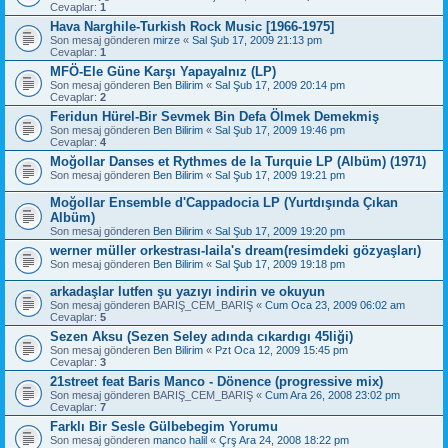
Cevaplar:
1
Hava Narghile-Turkish Rock Music [1966-1975]
Son mesaj gönderen
mirze
«
Sal Şub 17, 2009 21:13 pm
Cevaplar:
1
MFÖ-Ele Güne Karşı Yapayalnız (LP)
Son mesaj gönderen
Ben Bilirim
«
Sal Şub 17, 2009 20:14 pm
Cevaplar:
2
Feridun Hürel-Bir Sevmek Bin Defa Ölmek Demekmiş
Son mesaj gönderen
Ben Bilirim
«
Sal Şub 17, 2009 19:46 pm
Cevaplar:
4
Moğollar Danses et Rythmes de la Turquie LP (Albüm) (1971)
Son mesaj gönderen
Ben Bilirim
«
Sal Şub 17, 2009 19:21 pm
Moğollar Ensemble d'Cappadocia LP (Yurtdışında Çıkan
Albüm)
Son mesaj gönderen
Ben Bilirim
«
Sal Şub 17, 2009 19:20 pm
werner müller orkestrası-laila's dream(resimdeki gözyaşları)
Son mesaj gönderen
Ben Bilirim
«
Sal Şub 17, 2009 19:18 pm
arkadaşlar lutfen şu yazıyı indirin ve okuyun
Son mesaj gönderen
BARIŞ_CEM_BARIŞ
«
Cum Oca 23, 2009 06:02 am
Cevaplar:
5
Sezen Aksu (Sezen Seley adında cıkardıgı 45liği)
Son mesaj gönderen
Ben Bilirim
«
Pzt Oca 12, 2009 15:45 pm
Cevaplar:
3
21street feat Baris Manco - Dönence (progressive mix)
Son mesaj gönderen
BARIŞ_CEM_BARIŞ
«
Cum Ara 26, 2008 23:02 pm
Cevaplar:
7
Farklı Bir Sesle Gülbebegim Yorumu
Son mesaj gönderen
manco halil
«
Çrş Ara 24, 2008 18:22 pm