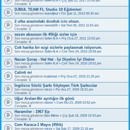
Son mesaj gönderen
Selim-B.A
«
Çrş Şub 22, 2017 23:00 pm
Cevaplar:
1
DJBUL TEAM FL Studio 10 Eğitimleri
Son mesaj gönderen
teamdjbul
«
Pzt Şub 11, 2013 00:34 am
2 ulke arasindaki dostluk icin olsun.
Son mesaj gönderen
memet59
«
Sal Tem 05, 2011 11:53 am
Cevaplar:
1
sezen aksunun ilk 45liği sizler için
Son mesaj gönderen
Selim-B.A
«
Prş Oca 27, 2011 13:03 pm
Cevaplar:
4
Cok harika bir ezgi sizlerle paylasmak istiyorum.
Son mesaj gönderen
Selim-B.A
«
Cmt Tem 24, 2010 19:59 pm
Nazan Şoray - Hal Hal - İyi Diyelim İyi Olalım
Son mesaj gönderen
Selim-B.A
«
Cmt Tem 24, 2010 19:52 pm
Cevaplar:
3
Calinti mi
Son mesaj gönderen
kulahmet
«
Prş Oca 07, 2010 21:25 pm
Cevaplar:
1
İngilizce Sözlü Şarkı Söyleyen Türk Şarkıcılar
Son mesaj gönderen
mirze
«
Pzr Ara 27, 2009 18:31 pm
Cevaplar:
1
Uğur Arslan-Bir ayrılığın ilk günü
Son mesaj gönderen
elanur
«
Cum Eki 23, 2009 23:52 pm
Cevaplar:
4
Haramiler - 1967 Ep
Son mesaj gönderen
Ben Bilirim
«
Çrş Şub 18, 2009 15:43 pm
Cevaplar:
2
Cem Karaca-1 Mayıs (45lik)
Son mesaj gönderen
mirze
«
Sal Şub 17, 2009 21:16 pm