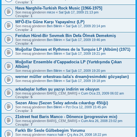
Cevaplar:
1
Hava Narghile-Turkish Rock Music [1966-1975]
Son mesaj gönderen
mirze
«
Sal Şub 17, 2009 21:13 pm
Cevaplar:
1
MFÖ-Ele Güne Karşı Yapayalnız (LP)
Son mesaj gönderen
Ben Bilirim
«
Sal Şub 17, 2009 20:14 pm
Cevaplar:
2
Feridun Hürel-Bir Sevmek Bin Defa Ölmek Demekmiş
Son mesaj gönderen
Ben Bilirim
«
Sal Şub 17, 2009 19:46 pm
Cevaplar:
4
Moğollar Danses et Rythmes de la Turquie LP (Albüm) (1971)
Son mesaj gönderen
Ben Bilirim
«
Sal Şub 17, 2009 19:21 pm
Moğollar Ensemble d'Cappadocia LP (Yurtdışında Çıkan
Albüm)
Son mesaj gönderen
Ben Bilirim
«
Sal Şub 17, 2009 19:20 pm
werner müller orkestrası-laila's dream(resimdeki gözyaşları)
Son mesaj gönderen
Ben Bilirim
«
Sal Şub 17, 2009 19:18 pm
arkadaşlar lutfen şu yazıyı indirin ve okuyun
Son mesaj gönderen
BARIŞ_CEM_BARIŞ
«
Cum Oca 23, 2009 06:02 am
Cevaplar:
5
Sezen Aksu (Sezen Seley adında cıkardıgı 45liği)
Son mesaj gönderen
Ben Bilirim
«
Pzt Oca 12, 2009 15:45 pm
Cevaplar:
3
21street feat Baris Manco - Dönence (progressive mix)
Son mesaj gönderen
BARIŞ_CEM_BARIŞ
«
Cum Ara 26, 2008 23:02 pm
Cevaplar:
7
Farklı Bir Sesle Gülbebegim Yorumu
Son mesaj gönderen
manco halil
«
Çrş Ara 24, 2008 18:22 pm