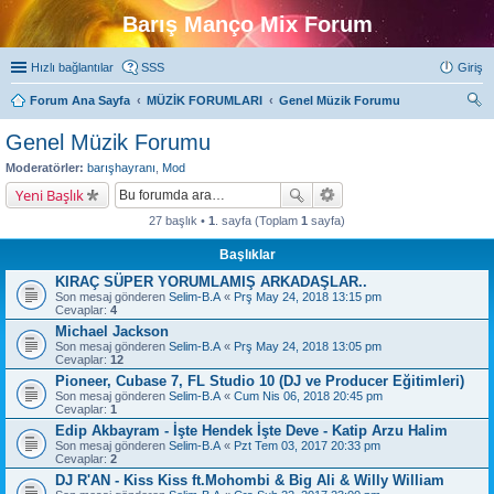
Barış Manço Mix Forum
Hızlı bağlantılar
SSS
Giriş
Forum Ana Sayfa
MÜZİK FORUMLARI
Genel Müzik Forumu
ra
Genel Müzik Forumu
Moderatörler:
barışhayranı
,
Mod
Yeni Başlık
27 başlık •
1
. sayfa (Toplam
1
sayfa)
Başlıklar
KIRAÇ SÜPER YORUMLAMIŞ ARKADAŞLAR..
Son mesaj gönderen
Selim-B.A
«
Prş May 24, 2018 13:15 pm
Cevaplar:
4
Michael Jackson
Son mesaj gönderen
Selim-B.A
«
Prş May 24, 2018 13:05 pm
Cevaplar:
12
Pioneer, Cubase 7, FL Studio 10 (DJ ve Producer Eğitimleri)
Son mesaj gönderen
Selim-B.A
«
Cum Nis 06, 2018 20:45 pm
Cevaplar:
1
Edip Akbayram - İşte Hendek İşte Deve - Katip Arzu Halim
Son mesaj gönderen
Selim-B.A
«
Pzt Tem 03, 2017 20:33 pm
Cevaplar:
2
DJ R'AN - Kiss Kiss ft.Mohombi & Big Ali & Willy William