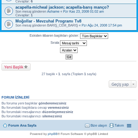
Cevaplar:
6
acapella-micheal jackson; acapella-barış manço?
Son mesaj gönderen
Ashame
«
Pzr Kas 23, 2008 01:02 am
Cevaplar:
1
Moğollar - Mevzuhal Programı Tv8
Son mesaj gönderen
BARIŞ_CEM_BARIŞ
«
Pzr Ağu 24, 2008 17:54 pm
Eskiden itibaren başlıkları göster:
Sırala
Yeni Başlık
27 başlık •
1
. sayfa (Toplam
1
sayfa)
Geçiş yap
FORUM IZINLERI
Bu foruma yeni başlıklar
gönderemezsiniz
Bu forumdaki başlıklara cevap
veremezsiniz
Bu forumdaki mesajlarınızı
düzenleyemezsiniz
Bu forumdaki mesajlarınızı
silemezsiniz
Forum Ana Sayfa
Bize ulaşın
Takım
Powered by
phpBB
® Forum Software © phpBB Limited