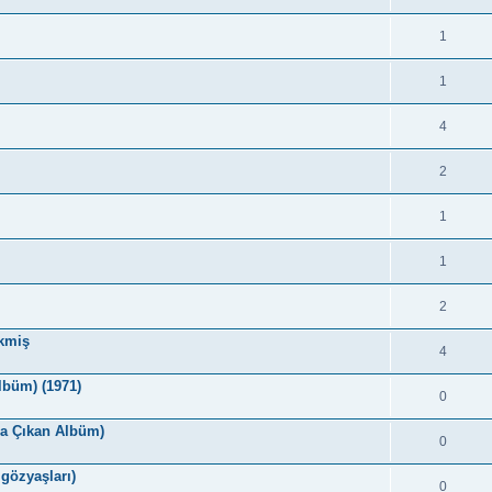
1
1
4
2
1
1
2
kmiş
4
lbüm) (1971)
0
da Çıkan Albüm)
0
 gözyaşları)
0