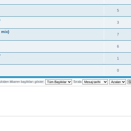
5
)
3
 mix)
7
6
?
1
0
kiden itibaren başlıkları göster:
Sırala