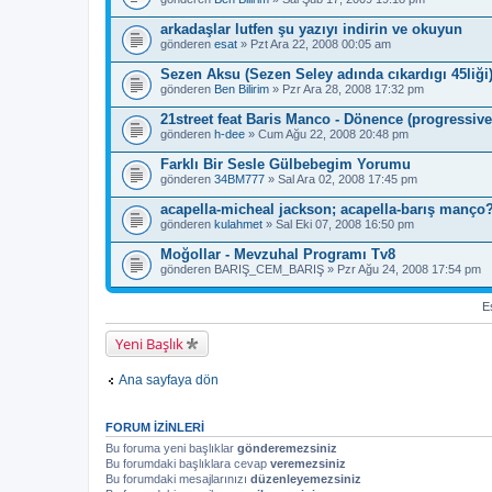
arkadaşlar lutfen şu yazıyı indirin ve okuyun
gönderen
esat
» Pzt Ara 22, 2008 00:05 am
Sezen Aksu (Sezen Seley adında cıkardıgı 45liği
gönderen
Ben Bilirim
» Pzr Ara 28, 2008 17:32 pm
21street feat Baris Manco - Dönence (progressive
gönderen
h-dee
» Cum Ağu 22, 2008 20:48 pm
Farklı Bir Sesle Gülbebegim Yorumu
gönderen
34BM777
» Sal Ara 02, 2008 17:45 pm
acapella-micheal jackson; acapella-barış manço
gönderen
kulahmet
» Sal Eki 07, 2008 16:50 pm
Moğollar - Mevzuhal Programı Tv8
gönderen
BARIŞ_CEM_BARIŞ
» Pzr Ağu 24, 2008 17:54 pm
Es
Yeni Başlık
Ana sayfaya dön
FORUM IZINLERI
Bu foruma yeni başlıklar
gönderemezsiniz
Bu forumdaki başlıklara cevap
veremezsiniz
Bu forumdaki mesajlarınızı
düzenleyemezsiniz