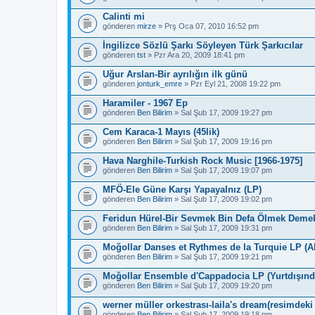
Calinti mi
gönderen
mirze
» Prş Oca 07, 2010 16:52 pm
İngilizce Sözlü Şarkı Söyleyen Türk Şarkıcılar
gönderen
tst
» Pzr Ara 20, 2009 18:41 pm
Uğur Arslan-Bir ayrılığın ilk günü
gönderen
jonturk_emre
» Pzr Eyl 21, 2008 19:22 pm
Haramiler - 1967 Ep
gönderen
Ben Bilirim
» Sal Şub 17, 2009 19:27 pm
Cem Karaca-1 Mayıs (45lik)
gönderen
Ben Bilirim
» Sal Şub 17, 2009 19:16 pm
Hava Narghile-Turkish Rock Music [1966-1975]
gönderen
Ben Bilirim
» Sal Şub 17, 2009 19:07 pm
MFÖ-Ele Güne Karşı Yapayalnız (LP)
gönderen
Ben Bilirim
» Sal Şub 17, 2009 19:02 pm
Feridun Hürel-Bir Sevmek Bin Defa Ölmek Deme
gönderen
Ben Bilirim
» Sal Şub 17, 2009 19:31 pm
Moğollar Danses et Rythmes de la Turquie LP (A
gönderen
Ben Bilirim
» Sal Şub 17, 2009 19:21 pm
Moğollar Ensemble d'Cappadocia LP (Yurtdışın
gönderen
Ben Bilirim
» Sal Şub 17, 2009 19:20 pm
werner müller orkestrası-laila's dream(resimdeki
gönderen
Ben Bilirim
» Sal Şub 17, 2009 19:18 pm