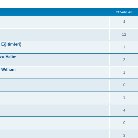
CEVAPLAR
4
12
Eğitimleri)
1
rzu Halim
2
y William
1
0
1
4
.
0
3