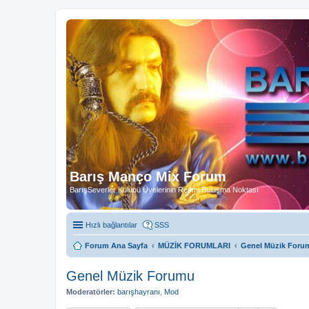
Barış Manço Mix Forum
BarışSeverler Kulübü Üyelerinin Resmi Buluşma Noktası
Hızlı bağlantılar
SSS
Forum Ana Sayfa
MÜZİK FORUMLARI
Genel Müzik Foru
Genel Müzik Forumu
Moderatörler:
barışhayranı
,
Mod