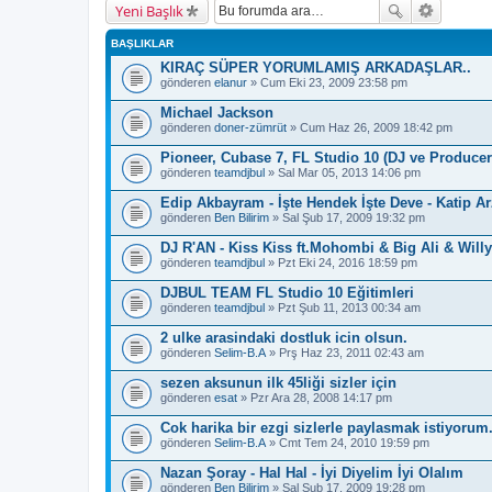
Yeni Başlık
BAŞLIKLAR
KIRAÇ SÜPER YORUMLAMIŞ ARKADAŞLAR..
gönderen
elanur
» Cum Eki 23, 2009 23:58 pm
Michael Jackson
gönderen
doner-zümrüt
» Cum Haz 26, 2009 18:42 pm
Pioneer, Cubase 7, FL Studio 10 (DJ ve Producer 
gönderen
teamdjbul
» Sal Mar 05, 2013 14:06 pm
Edip Akbayram - İşte Hendek İşte Deve - Katip A
gönderen
Ben Bilirim
» Sal Şub 17, 2009 19:32 pm
DJ R'AN - Kiss Kiss ft.Mohombi & Big Ali & Will
gönderen
teamdjbul
» Pzt Eki 24, 2016 18:59 pm
DJBUL TEAM FL Studio 10 Eğitimleri
gönderen
teamdjbul
» Pzt Şub 11, 2013 00:34 am
2 ulke arasindaki dostluk icin olsun.
gönderen
Selim-B.A
» Prş Haz 23, 2011 02:43 am
sezen aksunun ilk 45liği sizler için
gönderen
esat
» Pzr Ara 28, 2008 14:17 pm
Cok harika bir ezgi sizlerle paylasmak istiyorum
gönderen
Selim-B.A
» Cmt Tem 24, 2010 19:59 pm
Nazan Şoray - Hal Hal - İyi Diyelim İyi Olalım
gönderen
Ben Bilirim
» Sal Şub 17, 2009 19:28 pm