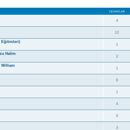
CEVAPLAR
4
12
Eğitimleri)
1
rzu Halim
2
y William
1
0
1
4
.
0
3