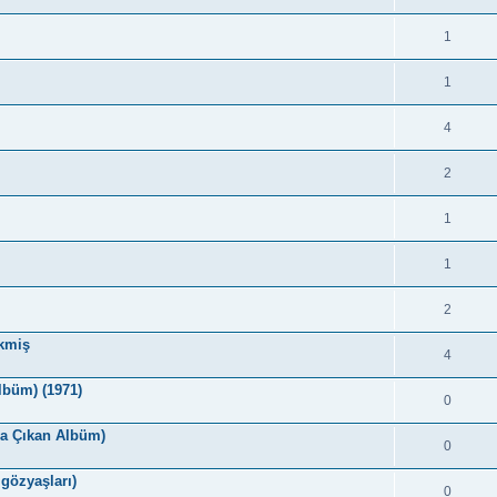
1
1
4
2
1
1
2
kmiş
4
lbüm) (1971)
0
da Çıkan Albüm)
0
 gözyaşları)
0