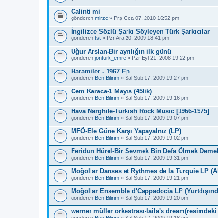
Calinti mi
gönderen
mirze
» Prş Oca 07, 2010 16:52 pm
İngilizce Sözlü Şarkı Söyleyen Türk Şarkıcılar
gönderen
tst
» Pzr Ara 20, 2009 18:41 pm
Uğur Arslan-Bir ayrılığın ilk günü
gönderen
jonturk_emre
» Pzr Eyl 21, 2008 19:22 pm
Haramiler - 1967 Ep
gönderen
Ben Bilirim
» Sal Şub 17, 2009 19:27 pm
Cem Karaca-1 Mayıs (45lik)
gönderen
Ben Bilirim
» Sal Şub 17, 2009 19:16 pm
Hava Narghile-Turkish Rock Music [1966-1975]
gönderen
Ben Bilirim
» Sal Şub 17, 2009 19:07 pm
MFÖ-Ele Güne Karşı Yapayalnız (LP)
gönderen
Ben Bilirim
» Sal Şub 17, 2009 19:02 pm
Feridun Hürel-Bir Sevmek Bin Defa Ölmek Deme
gönderen
Ben Bilirim
» Sal Şub 17, 2009 19:31 pm
Moğollar Danses et Rythmes de la Turquie LP (A
gönderen
Ben Bilirim
» Sal Şub 17, 2009 19:21 pm
Moğollar Ensemble d'Cappadocia LP (Yurtdışın
gönderen
Ben Bilirim
» Sal Şub 17, 2009 19:20 pm
werner müller orkestrası-laila's dream(resimdeki
gönderen
Ben Bilirim
» Sal Şub 17, 2009 19:18 pm