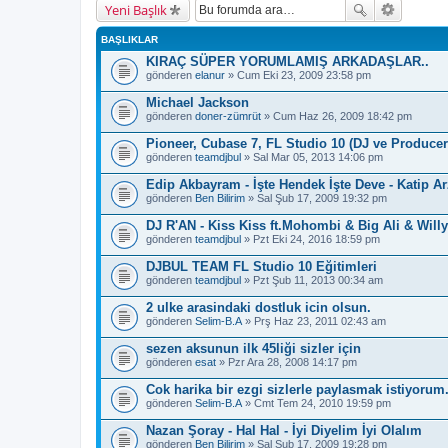
Yeni Başlık
BAŞLIKLAR
KIRAÇ SÜPER YORUMLAMIŞ ARKADAŞLAR..
gönderen
elanur
» Cum Eki 23, 2009 23:58 pm
Michael Jackson
gönderen
doner-zümrüt
» Cum Haz 26, 2009 18:42 pm
Pioneer, Cubase 7, FL Studio 10 (DJ ve Producer 
gönderen
teamdjbul
» Sal Mar 05, 2013 14:06 pm
Edip Akbayram - İşte Hendek İşte Deve - Katip A
gönderen
Ben Bilirim
» Sal Şub 17, 2009 19:32 pm
DJ R'AN - Kiss Kiss ft.Mohombi & Big Ali & Will
gönderen
teamdjbul
» Pzt Eki 24, 2016 18:59 pm
DJBUL TEAM FL Studio 10 Eğitimleri
gönderen
teamdjbul
» Pzt Şub 11, 2013 00:34 am
2 ulke arasindaki dostluk icin olsun.
gönderen
Selim-B.A
» Prş Haz 23, 2011 02:43 am
sezen aksunun ilk 45liği sizler için
gönderen
esat
» Pzr Ara 28, 2008 14:17 pm
Cok harika bir ezgi sizlerle paylasmak istiyorum
gönderen
Selim-B.A
» Cmt Tem 24, 2010 19:59 pm
Nazan Şoray - Hal Hal - İyi Diyelim İyi Olalım
gönderen
Ben Bilirim
» Sal Şub 17, 2009 19:28 pm