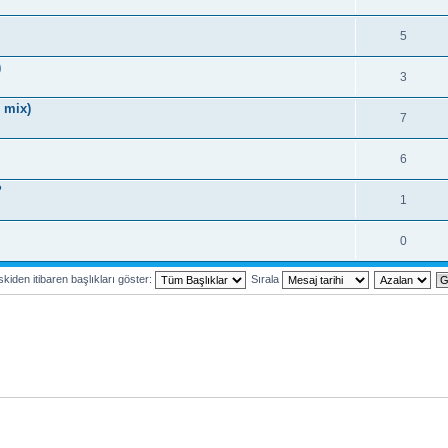
5
)
3
 mix)
7
6
?
1
0
kiden itibaren başlıkları göster:
Sırala