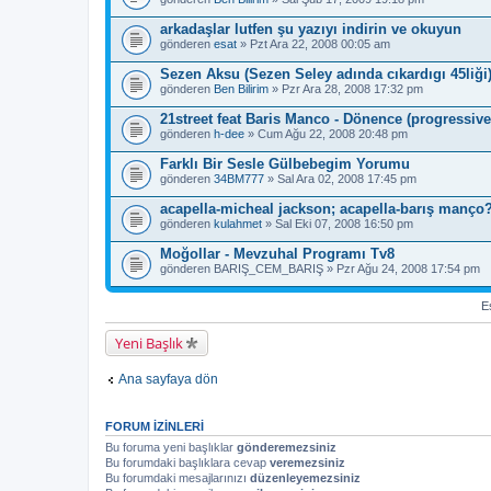
arkadaşlar lutfen şu yazıyı indirin ve okuyun
gönderen
esat
» Pzt Ara 22, 2008 00:05 am
Sezen Aksu (Sezen Seley adında cıkardıgı 45liği
gönderen
Ben Bilirim
» Pzr Ara 28, 2008 17:32 pm
21street feat Baris Manco - Dönence (progressive
gönderen
h-dee
» Cum Ağu 22, 2008 20:48 pm
Farklı Bir Sesle Gülbebegim Yorumu
gönderen
34BM777
» Sal Ara 02, 2008 17:45 pm
acapella-micheal jackson; acapella-barış manço
gönderen
kulahmet
» Sal Eki 07, 2008 16:50 pm
Moğollar - Mevzuhal Programı Tv8
gönderen
BARIŞ_CEM_BARIŞ
» Pzr Ağu 24, 2008 17:54 pm
Es
Yeni Başlık
Ana sayfaya dön
FORUM IZINLERI
Bu foruma yeni başlıklar
gönderemezsiniz
Bu forumdaki başlıklara cevap
veremezsiniz
Bu forumdaki mesajlarınızı
düzenleyemezsiniz