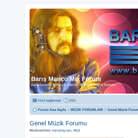
Barış Manço Mix Forum
BarışSeverler Kulübü Üyelerinin Resmi Buluşma Noktası
Hızlı bağlantılar
SSS
Forum Ana Sayfa
MÜZİK FORUMLARI
Genel Müzik Foru
Genel Müzik Forumu
Moderatörler:
barışhayranı
,
Mod