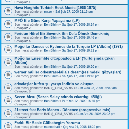
Cevaplar:
1
Hava Narghile-Turkish Rock Music [1966-1975]
Son mesaj gönderen
mirze
«
Sal Şub 17, 2009 21:13 pm
Cevaplar:
1
MFÖ-Ele Güne Karşı Yapayalnız (LP)
Son mesaj gönderen
Ben Bilirim
«
Sal Şub 17, 2009 20:14 pm
Cevaplar:
2
Feridun Hürel-Bir Sevmek Bin Defa Ölmek Demekmiş
Son mesaj gönderen
Ben Bilirim
«
Sal Şub 17, 2009 19:46 pm
Cevaplar:
4
Moğollar Danses et Rythmes de la Turquie LP (Albüm) (1971)
Son mesaj gönderen
Ben Bilirim
«
Sal Şub 17, 2009 19:21 pm
Moğollar Ensemble d'Cappadocia LP (Yurtdışında Çıkan
Albüm)
Son mesaj gönderen
Ben Bilirim
«
Sal Şub 17, 2009 19:20 pm
werner müller orkestrası-laila's dream(resimdeki gözyaşları)
Son mesaj gönderen
Ben Bilirim
«
Sal Şub 17, 2009 19:18 pm
arkadaşlar lutfen şu yazıyı indirin ve okuyun
Son mesaj gönderen
BARIŞ_CEM_BARIŞ
«
Cum Oca 23, 2009 06:02 am
Cevaplar:
5
Sezen Aksu (Sezen Seley adında cıkardıgı 45liği)
Son mesaj gönderen
Ben Bilirim
«
Pzt Oca 12, 2009 15:45 pm
Cevaplar:
3
21street feat Baris Manco - Dönence (progressive mix)
Son mesaj gönderen
BARIŞ_CEM_BARIŞ
«
Cum Ara 26, 2008 23:02 pm
Cevaplar:
7
Farklı Bir Sesle Gülbebegim Yorumu
Son mesaj gönderen
manco halil
«
Çrş Ara 24, 2008 18:22 pm