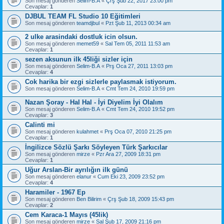
Son mesaj gönderen
Selim-B.A
«
Çrş Şub 22, 2017 23:00 pm
Cevaplar:
1
DJBUL TEAM FL Studio 10 Eğitimleri
Son mesaj gönderen
teamdjbul
«
Pzt Şub 11, 2013 00:34 am
2 ulke arasindaki dostluk icin olsun.
Son mesaj gönderen
memet59
«
Sal Tem 05, 2011 11:53 am
Cevaplar:
1
sezen aksunun ilk 45liği sizler için
Son mesaj gönderen
Selim-B.A
«
Prş Oca 27, 2011 13:03 pm
Cevaplar:
4
Cok harika bir ezgi sizlerle paylasmak istiyorum.
Son mesaj gönderen
Selim-B.A
«
Cmt Tem 24, 2010 19:59 pm
Nazan Şoray - Hal Hal - İyi Diyelim İyi Olalım
Son mesaj gönderen
Selim-B.A
«
Cmt Tem 24, 2010 19:52 pm
Cevaplar:
3
Calinti mi
Son mesaj gönderen
kulahmet
«
Prş Oca 07, 2010 21:25 pm
Cevaplar:
1
İngilizce Sözlü Şarkı Söyleyen Türk Şarkıcılar
Son mesaj gönderen
mirze
«
Pzr Ara 27, 2009 18:31 pm
Cevaplar:
1
Uğur Arslan-Bir ayrılığın ilk günü
Son mesaj gönderen
elanur
«
Cum Eki 23, 2009 23:52 pm
Cevaplar:
4
Haramiler - 1967 Ep
Son mesaj gönderen
Ben Bilirim
«
Çrş Şub 18, 2009 15:43 pm
Cevaplar:
2
Cem Karaca-1 Mayıs (45lik)
Son mesaj gönderen
mirze
«
Sal Şub 17, 2009 21:16 pm