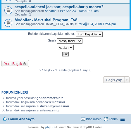
Cevaplar:
6
acapella-micheal jackson; acapella-barış manço?
Son mesaj gönderen
Ashame
«
Pzr Kas 23, 2008 01:02 am
Cevaplar:
1
Moğollar - Mevzuhal Programı Tv8
Son mesaj gönderen
BARIŞ_CEM_BARIŞ
«
Pzr Ağu 24, 2008 17:54 pm
Eskiden itibaren başlıkları göster:
Sırala
Yeni Başlık
27 başlık •
1
. sayfa (Toplam
1
sayfa)
Geçiş yap
FORUM IZINLERI
Bu foruma yeni başlıklar
gönderemezsiniz
Bu forumdaki başlıklara cevap
veremezsiniz
Bu forumdaki mesajlarınızı
düzenleyemezsiniz
Bu forumdaki mesajlarınızı
silemezsiniz
Forum Ana Sayfa
Bize ulaşın
Takım
Powered by
phpBB
® Forum Software © phpBB Limited