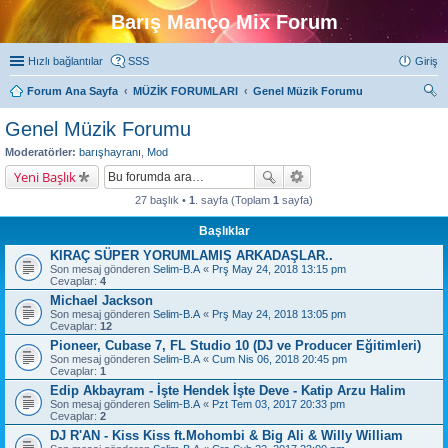
Barış Manço Mix Forum
Hızlı bağlantılar
SSS
Giriş
Forum Ana Sayfa
MÜZİK FORUMLARI
Genel Müzik Forumu
ra
Genel Müzik Forumu
Moderatörler:
barışhayranı
,
Mod
Yeni Başlık
27 başlık •
1
. sayfa (Toplam
1
sayfa)
Başlıklar
KIRAÇ SÜPER YORUMLAMIŞ ARKADAŞLAR..
Son mesaj gönderen
Selim-B.A
«
Prş May 24, 2018 13:15 pm
Cevaplar:
4
Michael Jackson
Son mesaj gönderen
Selim-B.A
«
Prş May 24, 2018 13:05 pm
Cevaplar:
12
Pioneer, Cubase 7, FL Studio 10 (DJ ve Producer Eğitimleri)
Son mesaj gönderen
Selim-B.A
«
Cum Nis 06, 2018 20:45 pm
Cevaplar:
1
Edip Akbayram - İşte Hendek İşte Deve - Katip Arzu Halim
Son mesaj gönderen
Selim-B.A
«
Pzt Tem 03, 2017 20:33 pm
Cevaplar:
2
DJ R'AN - Kiss Kiss ft.Mohombi & Big Ali & Willy William