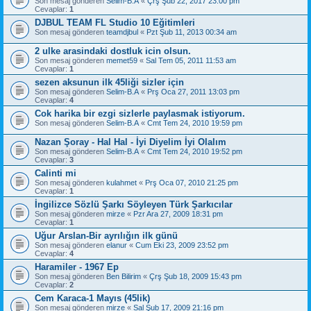
Son mesaj gönderen
Selim-B.A
«
Çrş Şub 22, 2017 23:00 pm
Cevaplar:
1
DJBUL TEAM FL Studio 10 Eğitimleri
Son mesaj gönderen
teamdjbul
«
Pzt Şub 11, 2013 00:34 am
2 ulke arasindaki dostluk icin olsun.
Son mesaj gönderen
memet59
«
Sal Tem 05, 2011 11:53 am
Cevaplar:
1
sezen aksunun ilk 45liği sizler için
Son mesaj gönderen
Selim-B.A
«
Prş Oca 27, 2011 13:03 pm
Cevaplar:
4
Cok harika bir ezgi sizlerle paylasmak istiyorum.
Son mesaj gönderen
Selim-B.A
«
Cmt Tem 24, 2010 19:59 pm
Nazan Şoray - Hal Hal - İyi Diyelim İyi Olalım
Son mesaj gönderen
Selim-B.A
«
Cmt Tem 24, 2010 19:52 pm
Cevaplar:
3
Calinti mi
Son mesaj gönderen
kulahmet
«
Prş Oca 07, 2010 21:25 pm
Cevaplar:
1
İngilizce Sözlü Şarkı Söyleyen Türk Şarkıcılar
Son mesaj gönderen
mirze
«
Pzr Ara 27, 2009 18:31 pm
Cevaplar:
1
Uğur Arslan-Bir ayrılığın ilk günü
Son mesaj gönderen
elanur
«
Cum Eki 23, 2009 23:52 pm
Cevaplar:
4
Haramiler - 1967 Ep
Son mesaj gönderen
Ben Bilirim
«
Çrş Şub 18, 2009 15:43 pm
Cevaplar:
2
Cem Karaca-1 Mayıs (45lik)
Son mesaj gönderen
mirze
«
Sal Şub 17, 2009 21:16 pm