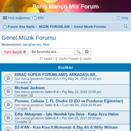
Barış Manço Mix Forum
Hızlı bağlantılar
SSS
Giriş
Forum Ana Sayfa
MÜZİK FORUMLARI
Genel Müzik Forumu
ra
Genel Müzik Forumu
Moderatörler:
barışhayranı
,
Mod
Yeni Başlık
27 başlık •
1
. sayfa (Toplam
1
sayfa)
Başlıklar
KIRAÇ SÜPER YORUMLAMIŞ ARKADAŞLAR..
Son mesaj gönderen
Selim-B.A
«
Prş May 24, 2018 13:15 pm
Cevaplar:
4
Michael Jackson
Son mesaj gönderen
Selim-B.A
«
Prş May 24, 2018 13:05 pm
Cevaplar:
12
Pioneer, Cubase 7, FL Studio 10 (DJ ve Producer Eğitimleri)
Son mesaj gönderen
Selim-B.A
«
Cum Nis 06, 2018 20:45 pm
Cevaplar:
1
Edip Akbayram - İşte Hendek İşte Deve - Katip Arzu Halim
Son mesaj gönderen
Selim-B.A
«
Pzt Tem 03, 2017 20:33 pm
Cevaplar:
2
DJ R'AN - Kiss Kiss ft.Mohombi & Big Ali & Willy William