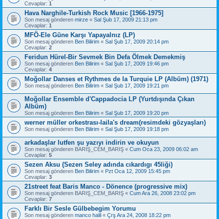
Cevaplar:
1
Hava Narghile-Turkish Rock Music [1966-1975]
Son mesaj gönderen
mirze
«
Sal Şub 17, 2009 21:13 pm
Cevaplar:
1
MFÖ-Ele Güne Karşı Yapayalnız (LP)
Son mesaj gönderen
Ben Bilirim
«
Sal Şub 17, 2009 20:14 pm
Cevaplar:
2
Feridun Hürel-Bir Sevmek Bin Defa Ölmek Demekmiş
Son mesaj gönderen
Ben Bilirim
«
Sal Şub 17, 2009 19:46 pm
Cevaplar:
4
Moğollar Danses et Rythmes de la Turquie LP (Albüm) (1971)
Son mesaj gönderen
Ben Bilirim
«
Sal Şub 17, 2009 19:21 pm
Moğollar Ensemble d'Cappadocia LP (Yurtdışında Çıkan
Albüm)
Son mesaj gönderen
Ben Bilirim
«
Sal Şub 17, 2009 19:20 pm
werner müller orkestrası-laila's dream(resimdeki gözyaşları)
Son mesaj gönderen
Ben Bilirim
«
Sal Şub 17, 2009 19:18 pm
arkadaşlar lutfen şu yazıyı indirin ve okuyun
Son mesaj gönderen
BARIŞ_CEM_BARIŞ
«
Cum Oca 23, 2009 06:02 am
Cevaplar:
5
Sezen Aksu (Sezen Seley adında cıkardıgı 45liği)
Son mesaj gönderen
Ben Bilirim
«
Pzt Oca 12, 2009 15:45 pm
Cevaplar:
3
21street feat Baris Manco - Dönence (progressive mix)
Son mesaj gönderen
BARIŞ_CEM_BARIŞ
«
Cum Ara 26, 2008 23:02 pm
Cevaplar:
7
Farklı Bir Sesle Gülbebegim Yorumu
Son mesaj gönderen
manco halil
«
Çrş Ara 24, 2008 18:22 pm