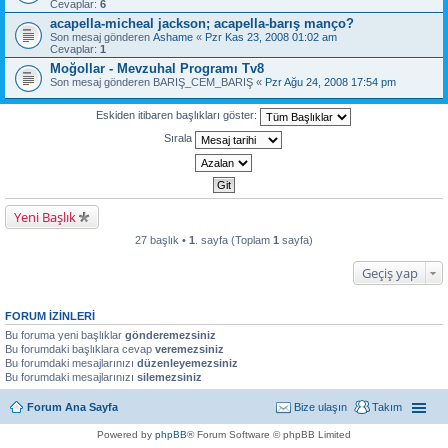
Cevaplar:
6
acapella-micheal jackson; acapella-barış manço?
Son mesaj gönderen
Ashame
«
Pzr Kas 23, 2008 01:02 am
Cevaplar:
1
Moğollar - Mevzuhal Programı Tv8
Son mesaj gönderen
BARIŞ_CEM_BARIŞ
«
Pzr Ağu 24, 2008 17:54 pm
Eskiden itibaren başlıkları göster:
Sırala
Yeni Başlık
27 başlık •
1
. sayfa (Toplam
1
sayfa)
Geçiş yap
FORUM IZINLERI
Bu foruma yeni başlıklar
gönderemezsiniz
Bu forumdaki başlıklara cevap
veremezsiniz
Bu forumdaki mesajlarınızı
düzenleyemezsiniz
Bu forumdaki mesajlarınızı
silemezsiniz
Forum Ana Sayfa
Bize ulaşın
Takım
Powered by
phpBB
® Forum Software © phpBB Limited