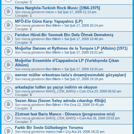
Cevaplar:
1
Hava Narghile-Turkish Rock Music [1966-1975]
Son mesaj gönderen
mirze
«
Sal Şub 17, 2009 21:13 pm
Cevaplar:
1
MFÖ-Ele Güne Karşı Yapayalnız (LP)
Son mesaj gönderen
Ben Bilirim
«
Sal Şub 17, 2009 20:14 pm
Cevaplar:
2
Feridun Hürel-Bir Sevmek Bin Defa Ölmek Demekmiş
Son mesaj gönderen
Ben Bilirim
«
Sal Şub 17, 2009 19:46 pm
Cevaplar:
4
Moğollar Danses et Rythmes de la Turquie LP (Albüm) (1971)
Son mesaj gönderen
Ben Bilirim
«
Sal Şub 17, 2009 19:21 pm
Moğollar Ensemble d'Cappadocia LP (Yurtdışında Çıkan
Albüm)
Son mesaj gönderen
Ben Bilirim
«
Sal Şub 17, 2009 19:20 pm
werner müller orkestrası-laila's dream(resimdeki gözyaşları)
Son mesaj gönderen
Ben Bilirim
«
Sal Şub 17, 2009 19:18 pm
arkadaşlar lutfen şu yazıyı indirin ve okuyun
Son mesaj gönderen
BARIŞ_CEM_BARIŞ
«
Cum Oca 23, 2009 06:02 am
Cevaplar:
5
Sezen Aksu (Sezen Seley adında cıkardıgı 45liği)
Son mesaj gönderen
Ben Bilirim
«
Pzt Oca 12, 2009 15:45 pm
Cevaplar:
3
21street feat Baris Manco - Dönence (progressive mix)
Son mesaj gönderen
BARIŞ_CEM_BARIŞ
«
Cum Ara 26, 2008 23:02 pm
Cevaplar:
7
Farklı Bir Sesle Gülbebegim Yorumu
Son mesaj gönderen
manco halil
«
Çrş Ara 24, 2008 18:22 pm