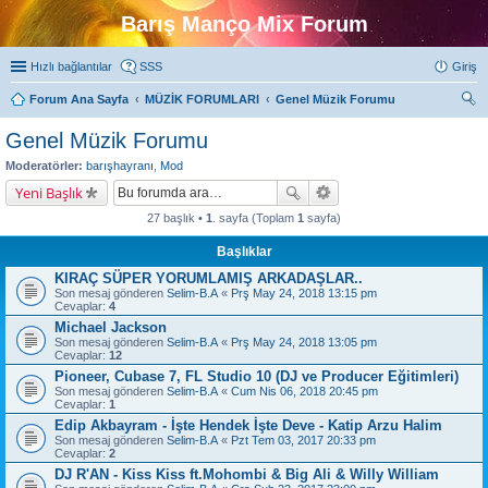
Barış Manço Mix Forum
Hızlı bağlantılar
SSS
Giriş
Forum Ana Sayfa
MÜZİK FORUMLARI
Genel Müzik Forumu
ra
Genel Müzik Forumu
Moderatörler:
barışhayranı
,
Mod
Yeni Başlık
27 başlık •
1
. sayfa (Toplam
1
sayfa)
Başlıklar
KIRAÇ SÜPER YORUMLAMIŞ ARKADAŞLAR..
Son mesaj gönderen
Selim-B.A
«
Prş May 24, 2018 13:15 pm
Cevaplar:
4
Michael Jackson
Son mesaj gönderen
Selim-B.A
«
Prş May 24, 2018 13:05 pm
Cevaplar:
12
Pioneer, Cubase 7, FL Studio 10 (DJ ve Producer Eğitimleri)
Son mesaj gönderen
Selim-B.A
«
Cum Nis 06, 2018 20:45 pm
Cevaplar:
1
Edip Akbayram - İşte Hendek İşte Deve - Katip Arzu Halim
Son mesaj gönderen
Selim-B.A
«
Pzt Tem 03, 2017 20:33 pm
Cevaplar:
2
DJ R'AN - Kiss Kiss ft.Mohombi & Big Ali & Willy William