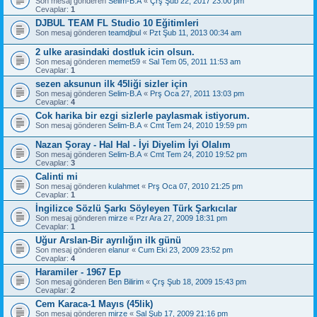
Son mesaj gönderen
Selim-B.A
«
Çrş Şub 22, 2017 23:00 pm
Cevaplar:
1
DJBUL TEAM FL Studio 10 Eğitimleri
Son mesaj gönderen
teamdjbul
«
Pzt Şub 11, 2013 00:34 am
2 ulke arasindaki dostluk icin olsun.
Son mesaj gönderen
memet59
«
Sal Tem 05, 2011 11:53 am
Cevaplar:
1
sezen aksunun ilk 45liği sizler için
Son mesaj gönderen
Selim-B.A
«
Prş Oca 27, 2011 13:03 pm
Cevaplar:
4
Cok harika bir ezgi sizlerle paylasmak istiyorum.
Son mesaj gönderen
Selim-B.A
«
Cmt Tem 24, 2010 19:59 pm
Nazan Şoray - Hal Hal - İyi Diyelim İyi Olalım
Son mesaj gönderen
Selim-B.A
«
Cmt Tem 24, 2010 19:52 pm
Cevaplar:
3
Calinti mi
Son mesaj gönderen
kulahmet
«
Prş Oca 07, 2010 21:25 pm
Cevaplar:
1
İngilizce Sözlü Şarkı Söyleyen Türk Şarkıcılar
Son mesaj gönderen
mirze
«
Pzr Ara 27, 2009 18:31 pm
Cevaplar:
1
Uğur Arslan-Bir ayrılığın ilk günü
Son mesaj gönderen
elanur
«
Cum Eki 23, 2009 23:52 pm
Cevaplar:
4
Haramiler - 1967 Ep
Son mesaj gönderen
Ben Bilirim
«
Çrş Şub 18, 2009 15:43 pm
Cevaplar:
2
Cem Karaca-1 Mayıs (45lik)
Son mesaj gönderen
mirze
«
Sal Şub 17, 2009 21:16 pm