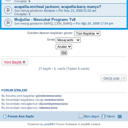
Cevaplar:
6
acapella-micheal jackson; acapella-barış manço?
Son mesaj gönderen
Ashame
«
Pzr Kas 23, 2008 01:02 am
Cevaplar:
1
Moğollar - Mevzuhal Programı Tv8
Son mesaj gönderen
BARIŞ_CEM_BARIŞ
«
Pzr Ağu 24, 2008 17:54 pm
Eskiden itibaren başlıkları göster:
Sırala
Yeni Başlık
27 başlık •
1
. sayfa (Toplam
1
sayfa)
Geçiş yap
FORUM IZINLERI
Bu foruma yeni başlıklar
gönderemezsiniz
Bu forumdaki başlıklara cevap
veremezsiniz
Bu forumdaki mesajlarınızı
düzenleyemezsiniz
Bu forumdaki mesajlarınızı
silemezsiniz
Forum Ana Sayfa
Bize ulaşın
Takım
Powered by
phpBB
® Forum Software © phpBB Limited