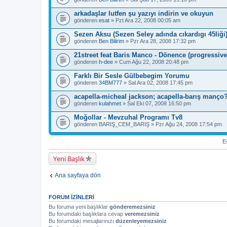
arkadaşlar lutfen şu yazıyı indirin ve okuyun
gönderen
esat
» Pzt Ara 22, 2008 00:05 am
Sezen Aksu (Sezen Seley adında cıkardıgı 45liği
gönderen
Ben Bilirim
» Pzr Ara 28, 2008 17:32 pm
21street feat Baris Manco - Dönence (progressive
gönderen
h-dee
» Cum Ağu 22, 2008 20:48 pm
Farklı Bir Sesle Gülbebegim Yorumu
gönderen
34BM777
» Sal Ara 02, 2008 17:45 pm
acapella-micheal jackson; acapella-barış manço
gönderen
kulahmet
» Sal Eki 07, 2008 16:50 pm
Moğollar - Mevzuhal Programı Tv8
gönderen
BARIŞ_CEM_BARIŞ
» Pzr Ağu 24, 2008 17:54 pm
Es
Yeni Başlık
Ana sayfaya dön
FORUM IZINLERI
Bu foruma yeni başlıklar
gönderemezsiniz
Bu forumdaki başlıklara cevap
veremezsiniz
Bu forumdaki mesajlarınızı
düzenleyemezsiniz