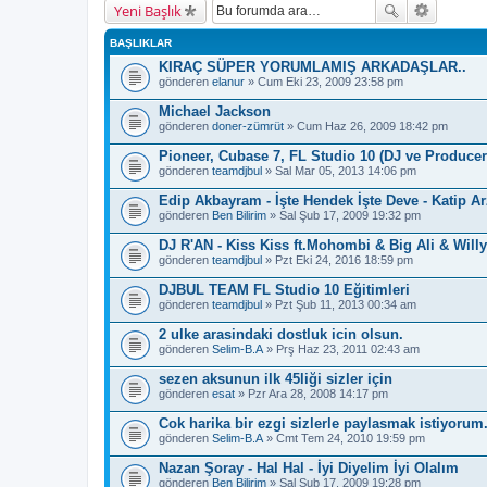
Yeni Başlık
BAŞLIKLAR
KIRAÇ SÜPER YORUMLAMIŞ ARKADAŞLAR..
gönderen
elanur
» Cum Eki 23, 2009 23:58 pm
Michael Jackson
gönderen
doner-zümrüt
» Cum Haz 26, 2009 18:42 pm
Pioneer, Cubase 7, FL Studio 10 (DJ ve Producer 
gönderen
teamdjbul
» Sal Mar 05, 2013 14:06 pm
Edip Akbayram - İşte Hendek İşte Deve - Katip A
gönderen
Ben Bilirim
» Sal Şub 17, 2009 19:32 pm
DJ R'AN - Kiss Kiss ft.Mohombi & Big Ali & Will
gönderen
teamdjbul
» Pzt Eki 24, 2016 18:59 pm
DJBUL TEAM FL Studio 10 Eğitimleri
gönderen
teamdjbul
» Pzt Şub 11, 2013 00:34 am
2 ulke arasindaki dostluk icin olsun.
gönderen
Selim-B.A
» Prş Haz 23, 2011 02:43 am
sezen aksunun ilk 45liği sizler için
gönderen
esat
» Pzr Ara 28, 2008 14:17 pm
Cok harika bir ezgi sizlerle paylasmak istiyorum
gönderen
Selim-B.A
» Cmt Tem 24, 2010 19:59 pm
Nazan Şoray - Hal Hal - İyi Diyelim İyi Olalım
gönderen
Ben Bilirim
» Sal Şub 17, 2009 19:28 pm