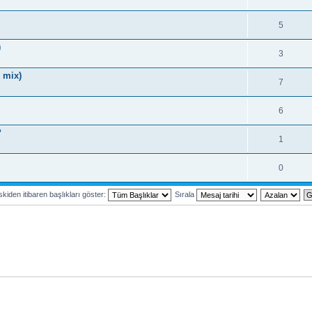
5
)
3
 mix)
7
6
?
1
0
kiden itibaren başlıkları göster:
Sırala