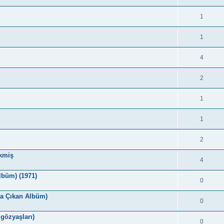
1
1
4
2
1
1
2
kmiş
4
lbüm) (1971)
0
da Çıkan Albüm)
0
 gözyaşları)
0