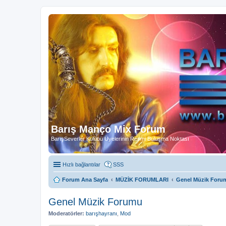
Barış Manço Mix Forum
BarışSeverler Kulübü Üyelerinin Resmi Buluşma Noktası
Hızlı bağlantılar
SSS
Forum Ana Sayfa
MÜZİK FORUMLARI
Genel Müzik Foru
Genel Müzik Forumu
Moderatörler:
barışhayranı
,
Mod