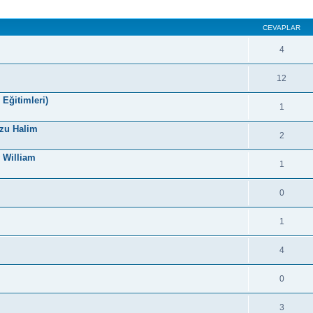
CEVAPLAR
4
12
Eğitimleri)
1
rzu Halim
2
y William
1
0
1
4
.
0
3