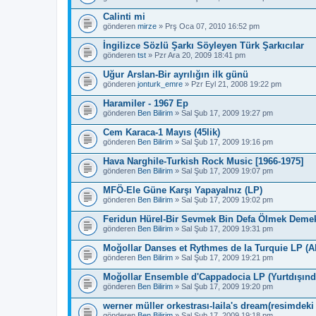
Calinti mi
gönderen
mirze
» Prş Oca 07, 2010 16:52 pm
İngilizce Sözlü Şarkı Söyleyen Türk Şarkıcılar
gönderen
tst
» Pzr Ara 20, 2009 18:41 pm
Uğur Arslan-Bir ayrılığın ilk günü
gönderen
jonturk_emre
» Pzr Eyl 21, 2008 19:22 pm
Haramiler - 1967 Ep
gönderen
Ben Bilirim
» Sal Şub 17, 2009 19:27 pm
Cem Karaca-1 Mayıs (45lik)
gönderen
Ben Bilirim
» Sal Şub 17, 2009 19:16 pm
Hava Narghile-Turkish Rock Music [1966-1975]
gönderen
Ben Bilirim
» Sal Şub 17, 2009 19:07 pm
MFÖ-Ele Güne Karşı Yapayalnız (LP)
gönderen
Ben Bilirim
» Sal Şub 17, 2009 19:02 pm
Feridun Hürel-Bir Sevmek Bin Defa Ölmek Deme
gönderen
Ben Bilirim
» Sal Şub 17, 2009 19:31 pm
Moğollar Danses et Rythmes de la Turquie LP (A
gönderen
Ben Bilirim
» Sal Şub 17, 2009 19:21 pm
Moğollar Ensemble d'Cappadocia LP (Yurtdışın
gönderen
Ben Bilirim
» Sal Şub 17, 2009 19:20 pm
werner müller orkestrası-laila's dream(resimdeki
gönderen
Ben Bilirim
» Sal Şub 17, 2009 19:18 pm