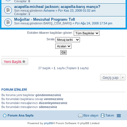
Cevaplar:
6
acapella-micheal jackson; acapella-barış manço?
Son mesaj gönderen
Ashame
«
Pzr Kas 23, 2008 01:02 am
Cevaplar:
1
Moğollar - Mevzuhal Programı Tv8
Son mesaj gönderen
BARIŞ_CEM_BARIŞ
«
Pzr Ağu 24, 2008 17:54 pm
Eskiden itibaren başlıkları göster:
Sırala
Yeni Başlık
27 başlık •
1
. sayfa (Toplam
1
sayfa)
Geçiş yap
FORUM IZINLERI
Bu foruma yeni başlıklar
gönderemezsiniz
Bu forumdaki başlıklara cevap
veremezsiniz
Bu forumdaki mesajlarınızı
düzenleyemezsiniz
Bu forumdaki mesajlarınızı
silemezsiniz
Forum Ana Sayfa
Bize ulaşın
Takım
Powered by
phpBB
® Forum Software © phpBB Limited