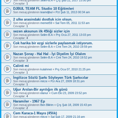
Son mesaj gönderen
Selim-B.A
«
Çrş Şub 22, 2017 23:00 pm
Cevaplar:
1
DJBUL TEAM FL Studio 10 Eğitimleri
Son mesaj gönderen
teamdjbul
«
Pzt Şub 11, 2013 00:34 am
2 ulke arasindaki dostluk icin olsun.
Son mesaj gönderen
memet59
«
Sal Tem 05, 2011 11:53 am
Cevaplar:
1
sezen aksunun ilk 45liği sizler için
Son mesaj gönderen
Selim-B.A
«
Prş Oca 27, 2011 13:03 pm
Cevaplar:
4
Cok harika bir ezgi sizlerle paylasmak istiyorum.
Son mesaj gönderen
Selim-B.A
«
Cmt Tem 24, 2010 19:59 pm
Nazan Şoray - Hal Hal - İyi Diyelim İyi Olalım
Son mesaj gönderen
Selim-B.A
«
Cmt Tem 24, 2010 19:52 pm
Cevaplar:
3
Calinti mi
Son mesaj gönderen
kulahmet
«
Prş Oca 07, 2010 21:25 pm
Cevaplar:
1
İngilizce Sözlü Şarkı Söyleyen Türk Şarkıcılar
Son mesaj gönderen
mirze
«
Pzr Ara 27, 2009 18:31 pm
Cevaplar:
1
Uğur Arslan-Bir ayrılığın ilk günü
Son mesaj gönderen
elanur
«
Cum Eki 23, 2009 23:52 pm
Cevaplar:
4
Haramiler - 1967 Ep
Son mesaj gönderen
Ben Bilirim
«
Çrş Şub 18, 2009 15:43 pm
Cevaplar:
2
Cem Karaca-1 Mayıs (45lik)
Son mesaj gönderen
mirze
«
Sal Şub 17, 2009 21:16 pm