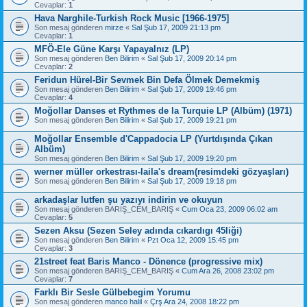
Cevaplar:
1
Hava Narghile-Turkish Rock Music [1966-1975]
Son mesaj gönderen
mirze
«
Sal Şub 17, 2009 21:13 pm
Cevaplar:
1
MFÖ-Ele Güne Karşı Yapayalnız (LP)
Son mesaj gönderen
Ben Bilirim
«
Sal Şub 17, 2009 20:14 pm
Cevaplar:
2
Feridun Hürel-Bir Sevmek Bin Defa Ölmek Demekmiş
Son mesaj gönderen
Ben Bilirim
«
Sal Şub 17, 2009 19:46 pm
Cevaplar:
4
Moğollar Danses et Rythmes de la Turquie LP (Albüm) (1971)
Son mesaj gönderen
Ben Bilirim
«
Sal Şub 17, 2009 19:21 pm
Moğollar Ensemble d'Cappadocia LP (Yurtdışında Çıkan
Albüm)
Son mesaj gönderen
Ben Bilirim
«
Sal Şub 17, 2009 19:20 pm
werner müller orkestrası-laila's dream(resimdeki gözyaşları)
Son mesaj gönderen
Ben Bilirim
«
Sal Şub 17, 2009 19:18 pm
arkadaşlar lutfen şu yazıyı indirin ve okuyun
Son mesaj gönderen
BARIŞ_CEM_BARIŞ
«
Cum Oca 23, 2009 06:02 am
Cevaplar:
5
Sezen Aksu (Sezen Seley adında cıkardıgı 45liği)
Son mesaj gönderen
Ben Bilirim
«
Pzt Oca 12, 2009 15:45 pm
Cevaplar:
3
21street feat Baris Manco - Dönence (progressive mix)
Son mesaj gönderen
BARIŞ_CEM_BARIŞ
«
Cum Ara 26, 2008 23:02 pm
Cevaplar:
7
Farklı Bir Sesle Gülbebegim Yorumu
Son mesaj gönderen
manco halil
«
Çrş Ara 24, 2008 18:22 pm