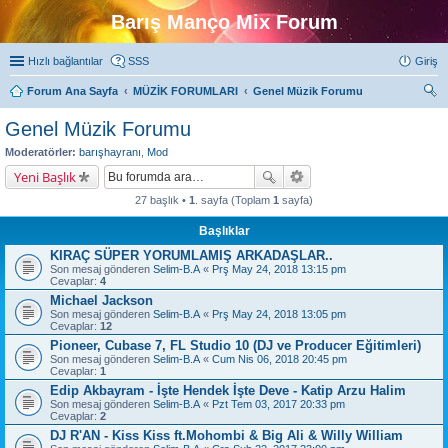
Barış Manço Mix Forum
Hızlı bağlantılar
SSS
Giriş
Forum Ana Sayfa
MÜZİK FORUMLARI
Genel Müzik Forumu
ra
Genel Müzik Forumu
Moderatörler:
barışhayranı
,
Mod
Yeni Başlık
27 başlık •
1
. sayfa (Toplam
1
sayfa)
Başlıklar
KIRAÇ SÜPER YORUMLAMIŞ ARKADAŞLAR..
Son mesaj gönderen
Selim-B.A
«
Prş May 24, 2018 13:15 pm
Cevaplar:
4
Michael Jackson
Son mesaj gönderen
Selim-B.A
«
Prş May 24, 2018 13:05 pm
Cevaplar:
12
Pioneer, Cubase 7, FL Studio 10 (DJ ve Producer Eğitimleri)
Son mesaj gönderen
Selim-B.A
«
Cum Nis 06, 2018 20:45 pm
Cevaplar:
1
Edip Akbayram - İşte Hendek İşte Deve - Katip Arzu Halim
Son mesaj gönderen
Selim-B.A
«
Pzt Tem 03, 2017 20:33 pm
Cevaplar:
2
DJ R'AN - Kiss Kiss ft.Mohombi & Big Ali & Willy William