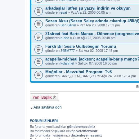
arkadaşlar lutfen şu yazıyı indirin ve okuyun
gönderen
esat
» Pzt Ara 22, 2008 00:05 am
Sezen Aksu (Sezen Seley adında cıkardıgı 45liği
gönderen
Ben Bilirim
» Pzr Ara 28, 2008 17:32 pm
21street feat Baris Manco - Dönence (progressive
gönderen
h-dee
» Cum Ağu 22, 2008 20:48 pm
Farklı Bir Sesle Gülbebegim Yorumu
gönderen
34BM777
» Sal Ara 02, 2008 17:45 pm
acapella-micheal jackson; acapella-barış manço
gönderen
kulahmet
» Sal Eki 07, 2008 16:50 pm
Moğollar - Mevzuhal Programı Tv8
gönderen
BARIŞ_CEM_BARIŞ
» Pzr Ağu 24, 2008 17:54 pm
Es
Yeni Başlık
Ana sayfaya dön
FORUM IZINLERI
Bu foruma yeni başlıklar
gönderemezsiniz
Bu forumdaki başlıklara cevap
veremezsiniz
Bu forumdaki mesajlarınızı
düzenleyemezsiniz