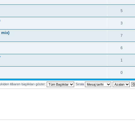
5
)
3
 mix)
7
6
?
1
0
kiden itibaren başlıkları göster:
Sırala