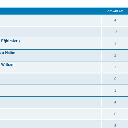
CEVAPLAR
4
12
Eğitimleri)
1
rzu Halim
2
y William
1
0
1
4
.
0
3