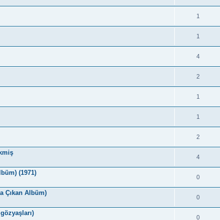
1
1
4
2
1
1
2
kmiş
4
lbüm) (1971)
0
da Çıkan Albüm)
0
 gözyaşları)
0