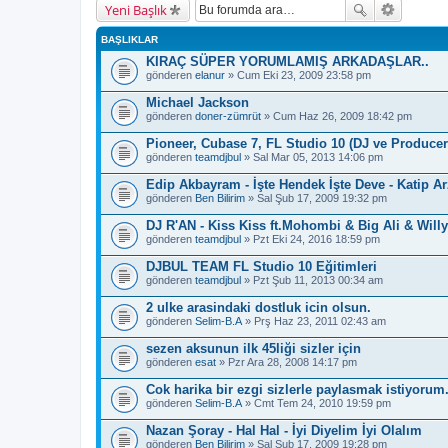
Yeni Başlık
BAŞLIKLAR
KIRAÇ SÜPER YORUMLAMIŞ ARKADAŞLAR..
gönderen
elanur
» Cum Eki 23, 2009 23:58 pm
Michael Jackson
gönderen
doner-zümrüt
» Cum Haz 26, 2009 18:42 pm
Pioneer, Cubase 7, FL Studio 10 (DJ ve Producer 
gönderen
teamdjbul
» Sal Mar 05, 2013 14:06 pm
Edip Akbayram - İşte Hendek İşte Deve - Katip A
gönderen
Ben Bilirim
» Sal Şub 17, 2009 19:32 pm
DJ R'AN - Kiss Kiss ft.Mohombi & Big Ali & Will
gönderen
teamdjbul
» Pzt Eki 24, 2016 18:59 pm
DJBUL TEAM FL Studio 10 Eğitimleri
gönderen
teamdjbul
» Pzt Şub 11, 2013 00:34 am
2 ulke arasindaki dostluk icin olsun.
gönderen
Selim-B.A
» Prş Haz 23, 2011 02:43 am
sezen aksunun ilk 45liği sizler için
gönderen
esat
» Pzr Ara 28, 2008 14:17 pm
Cok harika bir ezgi sizlerle paylasmak istiyorum
gönderen
Selim-B.A
» Cmt Tem 24, 2010 19:59 pm
Nazan Şoray - Hal Hal - İyi Diyelim İyi Olalım
gönderen
Ben Bilirim
» Sal Şub 17, 2009 19:28 pm