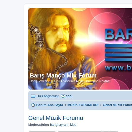
Barış Manço Mix Forum
BarışSeverler Kulübü Üyelerinin Resmi Buluşma Noktası
Hızlı bağlantılar
SSS
Forum Ana Sayfa
MÜZİK FORUMLARI
Genel Müzik Foru
Genel Müzik Forumu
Moderatörler:
barışhayranı
,
Mod