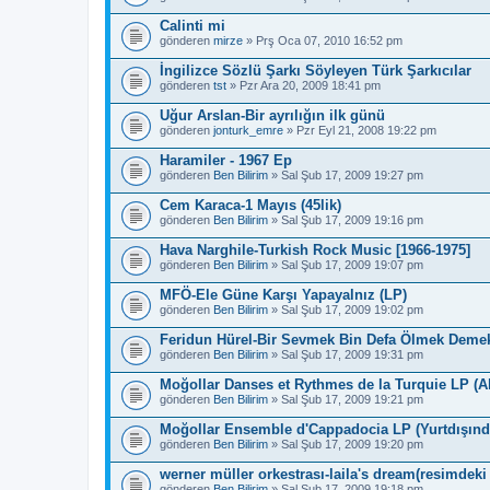
Calinti mi
gönderen
mirze
» Prş Oca 07, 2010 16:52 pm
İngilizce Sözlü Şarkı Söyleyen Türk Şarkıcılar
gönderen
tst
» Pzr Ara 20, 2009 18:41 pm
Uğur Arslan-Bir ayrılığın ilk günü
gönderen
jonturk_emre
» Pzr Eyl 21, 2008 19:22 pm
Haramiler - 1967 Ep
gönderen
Ben Bilirim
» Sal Şub 17, 2009 19:27 pm
Cem Karaca-1 Mayıs (45lik)
gönderen
Ben Bilirim
» Sal Şub 17, 2009 19:16 pm
Hava Narghile-Turkish Rock Music [1966-1975]
gönderen
Ben Bilirim
» Sal Şub 17, 2009 19:07 pm
MFÖ-Ele Güne Karşı Yapayalnız (LP)
gönderen
Ben Bilirim
» Sal Şub 17, 2009 19:02 pm
Feridun Hürel-Bir Sevmek Bin Defa Ölmek Deme
gönderen
Ben Bilirim
» Sal Şub 17, 2009 19:31 pm
Moğollar Danses et Rythmes de la Turquie LP (A
gönderen
Ben Bilirim
» Sal Şub 17, 2009 19:21 pm
Moğollar Ensemble d'Cappadocia LP (Yurtdışın
gönderen
Ben Bilirim
» Sal Şub 17, 2009 19:20 pm
werner müller orkestrası-laila's dream(resimdeki
gönderen
Ben Bilirim
» Sal Şub 17, 2009 19:18 pm