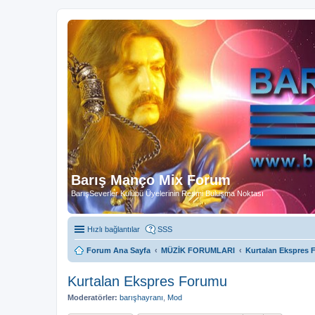
Barış Manço Mix Forum
BarışSeverler Kulübü Üyelerinin Resmi Buluşma Noktası
Hızlı bağlantılar
SSS
Forum Ana Sayfa
MÜZİK FORUMLARI
Kurtalan Ekspres
Kurtalan Ekspres Forumu
Moderatörler:
barışhayranı
,
Mod