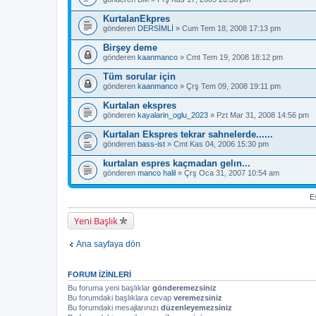
KurtalanEkpres
gönderen
DERSİMLİ
» Cum Tem 18, 2008 17:13 pm
Birşey deme
gönderen
kaanmanco
» Cmt Tem 19, 2008 18:12 pm
Tüm sorular için
gönderen
kaanmanco
» Çrş Tem 09, 2008 19:11 pm
Kurtalan ekspres
gönderen
kayalarin_oglu_2023
» Pzt Mar 31, 2008 14:56 pm
Kurtalan Ekspres tekrar sahnelerde......
gönderen
bass-ist
» Cmt Kas 04, 2006 15:30 pm
kurtalan espres kaçmadan gelın...
gönderen
manco halil
» Çrş Oca 31, 2007 10:54 am
Es
Yeni Başlık
Ana sayfaya dön
FORUM IZINLERI
Bu foruma yeni başlıklar
gönderemezsiniz
Bu forumdaki başlıklara cevap
veremezsiniz
Bu forumdaki mesajlarınızı
düzenleyemezsiniz