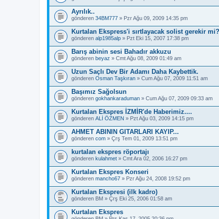
Ayrılık..
gönderen
34BM777
» Pzr Ağu 09, 2009 14:35 pm
Kurtalan Ekspress'i sırtlayacak solist gerekir mi
gönderen
alp1985alp
» Pzt Eki 15, 2007 17:38 pm
Barış abinin sesi Bahadır akkuzu
gönderen
beyaz
» Cmt Ağu 08, 2009 01:49 am
Uzun Saçlı Dev Bir Adamı Daha Kaybettik.
gönderen
Osman Taşkıran
» Cum Ağu 07, 2009 11:51 am
Başımız Sağolsun
gönderen
gokhankaraduman
» Cum Ağu 07, 2009 09:33 am
Kurtalan Ekspres İZMİR'de Haberimiz....
gönderen
ALİ ÖZMEN
» Pzt Ağu 03, 2009 14:15 pm
AHMET ABININ GITARLARI KAYIP...
gönderen
com
» Çrş Tem 01, 2009 13:51 pm
kurtalan ekspres röportajı
gönderen
kulahmet
» Cmt Ara 02, 2006 16:27 pm
Kurtalan Ekspres Konseri
gönderen
mancho67
» Pzr Ağu 24, 2008 19:52 pm
Kurtalan Ekspresi (ilk kadro)
gönderen
BM
» Çrş Eki 25, 2006 01:58 am
Kurtalan Ekspres
gönderen
BM
» Prş Kas 17, 2005 20:36 pm