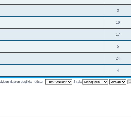
3
16
17
5
24
4
kiden itibaren başlıkları göster:
Sırala