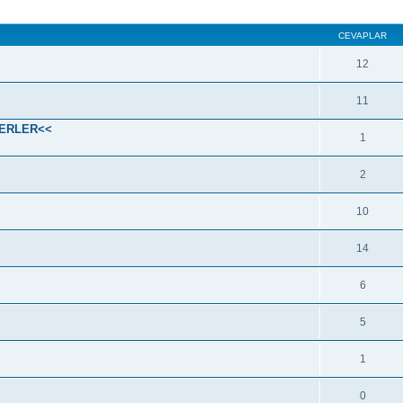
CEVAPLAR
12
11
SERLER<<
1
2
10
14
6
5
1
0