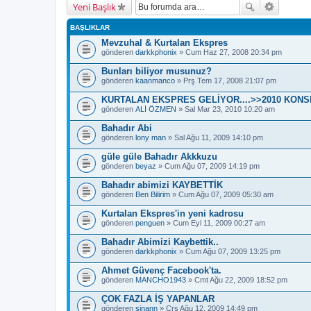
Yeni Başlık
BAŞLIKLAR
Mevzuhal & Kurtalan Ekspres
gönderen
darkkphonix
» Cum Haz 27, 2008 20:34 pm
Bunları biliyor musunuz?
gönderen
kaanmanco
» Prş Tem 17, 2008 21:07 pm
KURTALAN EKSPRES GELİYOR....>>2010 KON
gönderen
ALİ ÖZMEN
» Sal Mar 23, 2010 10:20 am
Bahadır Abi
gönderen
lony man
» Sal Ağu 11, 2009 14:10 pm
güle güle Bahadır Akkkuzu
gönderen
beyaz
» Cum Ağu 07, 2009 14:19 pm
Bahadır abimizi KAYBETTİK
gönderen
Ben Bilirim
» Cum Ağu 07, 2009 05:30 am
Kurtalan Ekspres'in yeni kadrosu
gönderen
penguen
» Cum Eyl 11, 2009 00:27 am
Bahadır Abimizi Kaybettik..
gönderen
darkkphonix
» Cum Ağu 07, 2009 13:25 pm
Ahmet Güvenç Facebook'ta.
gönderen
MANCHO1943
» Cmt Ağu 22, 2009 18:52 pm
ÇOK FAZLA İŞ YAPANLAR
gönderen
sinann
» Çrş Ağu 12, 2009 14:49 pm