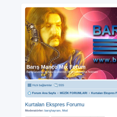
Barış Manço Mix Forum
BarışSeverler Kulübü Üyelerinin Resmi Buluşma Noktası
Hızlı bağlantılar
SSS
Forum Ana Sayfa
MÜZİK FORUMLARI
Kurtalan Ekspres
Kurtalan Ekspres Forumu
Moderatörler:
barışhayranı
,
Mod