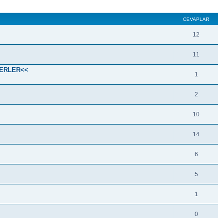
CEVAPLAR
12
11
SERLER<<
1
2
10
14
6
5
1
0