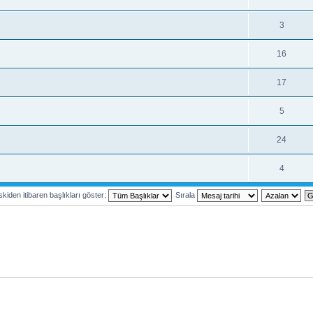
3
16
17
5
24
4
kiden itibaren başlıkları göster:
Sırala