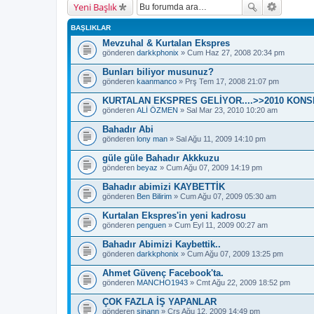
Yeni Başlık
BAŞLIKLAR
Mevzuhal & Kurtalan Ekspres
gönderen
darkkphonix
» Cum Haz 27, 2008 20:34 pm
Bunları biliyor musunuz?
gönderen
kaanmanco
» Prş Tem 17, 2008 21:07 pm
KURTALAN EKSPRES GELİYOR....>>2010 KON
gönderen
ALİ ÖZMEN
» Sal Mar 23, 2010 10:20 am
Bahadır Abi
gönderen
lony man
» Sal Ağu 11, 2009 14:10 pm
güle güle Bahadır Akkkuzu
gönderen
beyaz
» Cum Ağu 07, 2009 14:19 pm
Bahadır abimizi KAYBETTİK
gönderen
Ben Bilirim
» Cum Ağu 07, 2009 05:30 am
Kurtalan Ekspres'in yeni kadrosu
gönderen
penguen
» Cum Eyl 11, 2009 00:27 am
Bahadır Abimizi Kaybettik..
gönderen
darkkphonix
» Cum Ağu 07, 2009 13:25 pm
Ahmet Güvenç Facebook'ta.
gönderen
MANCHO1943
» Cmt Ağu 22, 2009 18:52 pm
ÇOK FAZLA İŞ YAPANLAR
gönderen
sinann
» Çrş Ağu 12, 2009 14:49 pm