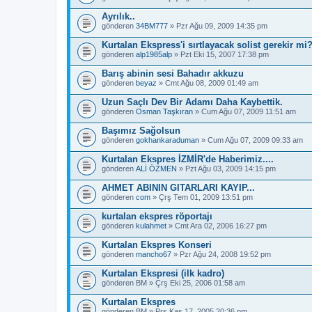
Ayrılık..
gönderen
34BM777
» Pzr Ağu 09, 2009 14:35 pm
Kurtalan Ekspress'i sırtlayacak solist gerekir mi
gönderen
alp1985alp
» Pzt Eki 15, 2007 17:38 pm
Barış abinin sesi Bahadır akkuzu
gönderen
beyaz
» Cmt Ağu 08, 2009 01:49 am
Uzun Saçlı Dev Bir Adamı Daha Kaybettik.
gönderen
Osman Taşkıran
» Cum Ağu 07, 2009 11:51 am
Başımız Sağolsun
gönderen
gokhankaraduman
» Cum Ağu 07, 2009 09:33 am
Kurtalan Ekspres İZMİR'de Haberimiz....
gönderen
ALİ ÖZMEN
» Pzt Ağu 03, 2009 14:15 pm
AHMET ABININ GITARLARI KAYIP...
gönderen
com
» Çrş Tem 01, 2009 13:51 pm
kurtalan ekspres röportajı
gönderen
kulahmet
» Cmt Ara 02, 2006 16:27 pm
Kurtalan Ekspres Konseri
gönderen
mancho67
» Pzr Ağu 24, 2008 19:52 pm
Kurtalan Ekspresi (ilk kadro)
gönderen
BM
» Çrş Eki 25, 2006 01:58 am
Kurtalan Ekspres
gönderen
BM
» Prş Kas 17, 2005 20:36 pm