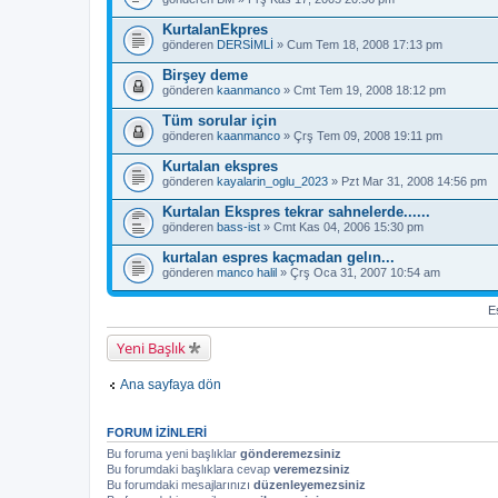
KurtalanEkpres
gönderen
DERSİMLİ
» Cum Tem 18, 2008 17:13 pm
Birşey deme
gönderen
kaanmanco
» Cmt Tem 19, 2008 18:12 pm
Tüm sorular için
gönderen
kaanmanco
» Çrş Tem 09, 2008 19:11 pm
Kurtalan ekspres
gönderen
kayalarin_oglu_2023
» Pzt Mar 31, 2008 14:56 pm
Kurtalan Ekspres tekrar sahnelerde......
gönderen
bass-ist
» Cmt Kas 04, 2006 15:30 pm
kurtalan espres kaçmadan gelın...
gönderen
manco halil
» Çrş Oca 31, 2007 10:54 am
Es
Yeni Başlık
Ana sayfaya dön
FORUM IZINLERI
Bu foruma yeni başlıklar
gönderemezsiniz
Bu forumdaki başlıklara cevap
veremezsiniz
Bu forumdaki mesajlarınızı
düzenleyemezsiniz