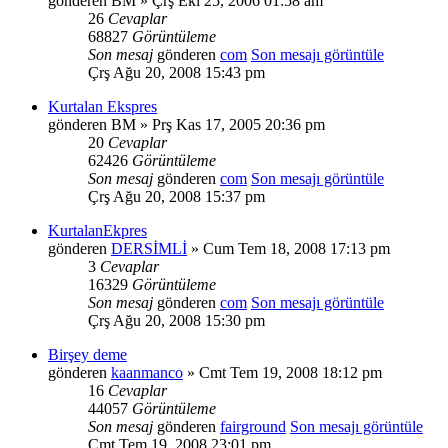
gönderen
BM
» Çrş Eki 25, 2006 01:58 am
26
Cevaplar
68827
Görüntüleme
Son mesaj
gönderen
com
Son mesajı görüntüle
Çrş Ağu 20, 2008 15:43 pm
Kurtalan Ekspres
gönderen
BM
» Prş Kas 17, 2005 20:36 pm
20
Cevaplar
62426
Görüntüleme
Son mesaj
gönderen
com
Son mesajı görüntüle
Çrş Ağu 20, 2008 15:37 pm
KurtalanEkpres
gönderen
DERSİMLİ
» Cum Tem 18, 2008 17:13 pm
3
Cevaplar
16329
Görüntüleme
Son mesaj
gönderen
com
Son mesajı görüntüle
Çrş Ağu 20, 2008 15:30 pm
Birşey deme
gönderen
kaanmanco
» Cmt Tem 19, 2008 18:12 pm
16
Cevaplar
44057
Görüntüleme
Son mesaj
gönderen
fairground
Son mesajı görüntüle
Cmt Tem 19, 2008 23:01 pm