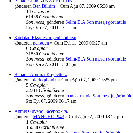
Bahadır abimizi KAYBETTİK
gönderen
Ben Bilirim
» Cum Ağu 07, 2009 05:30 am
14
Cevaplar
61438
Görüntüleme
Son mesaj
gönderen
Selim-B.A
Son mesajı görüntüle
Prş Oca 27, 2011 13:11 pm
Kurtalan Ekspres'in yeni kadrosu
gönderen
penguen
» Cum Eyl 11, 2009 00:27 am
6
Cevaplar
31830
Görüntüleme
Son mesaj
gönderen
Selim-B.A
Son mesajı görüntüle
Prş Oca 27, 2011 13:07 pm
Bahadır Abimizi Kaybettik..
gönderen
darkkphonix
» Cum Ağu 07, 2009 13:25 pm
5
Cevaplar
22711
Görüntüleme
Son mesaj
gönderen
manco_mania
Son mesajı görüntüle
Pzt Eyl 07, 2009 06:17 am
Ahmet Güvenç Facebook'ta.
gönderen
MANCHO1943
» Cmt Ağu 22, 2009 18:52 pm
1
Cevaplar
15688
Görüntüleme
Son mesaj
gönderen
Ashame
Son mesajı görüntüle