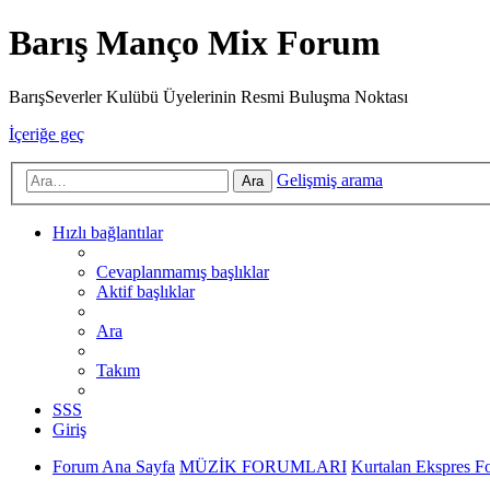
Barış Manço Mix Forum
BarışSeverler Kulübü Üyelerinin Resmi Buluşma Noktası
İçeriğe geç
Gelişmiş arama
Ara
Hızlı bağlantılar
Cevaplanmamış başlıklar
Aktif başlıklar
Ara
Takım
SSS
Giriş
Forum Ana Sayfa
MÜZİK FORUMLARI
Kurtalan Ekspres 