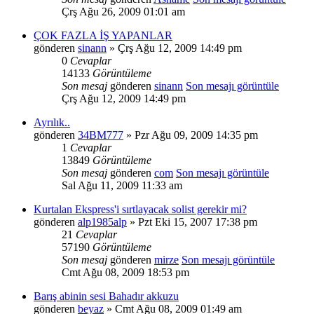
Çrş Ağu 26, 2009 01:01 am
ÇOK FAZLA İŞ YAPANLAR
gönderen
sinann
» Çrş Ağu 12, 2009 14:49 pm
0
Cevaplar
14133
Görüntüleme
Son mesaj
gönderen
sinann
Son mesajı görüntüle
Çrş Ağu 12, 2009 14:49 pm
Ayrılık..
gönderen
34BM777
» Pzr Ağu 09, 2009 14:35 pm
1
Cevaplar
13849
Görüntüleme
Son mesaj
gönderen
com
Son mesajı görüntüle
Sal Ağu 11, 2009 11:33 am
Kurtalan Ekspress'i sırtlayacak solist gerekir mi?
gönderen
alp1985alp
» Pzt Eki 15, 2007 17:38 pm
21
Cevaplar
57190
Görüntüleme
Son mesaj
gönderen
mirze
Son mesajı görüntüle
Cmt Ağu 08, 2009 18:53 pm
Barış abinin sesi Bahadır akkuzu
gönderen
beyaz
» Cmt Ağu 08, 2009 01:49 am