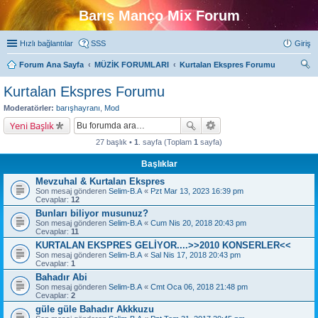
Barış Manço Mix Forum
Hızlı bağlantılar
SSS
Giriş
Forum Ana Sayfa
MÜZİK FORUMLARI
Kurtalan Ekspres Forumu
ra
Kurtalan Ekspres Forumu
Moderatörler:
barışhayranı
,
Mod
Yeni Başlık
27 başlık •
1
. sayfa (Toplam
1
sayfa)
Başlıklar
Mevzuhal & Kurtalan Ekspres
Son mesaj gönderen
Selim-B.A
«
Pzt Mar 13, 2023 16:39 pm
Cevaplar:
12
Bunları biliyor musunuz?
Son mesaj gönderen
Selim-B.A
«
Cum Nis 20, 2018 20:43 pm
Cevaplar:
11
KURTALAN EKSPRES GELİYOR....>>2010 KONSERLER<<
Son mesaj gönderen
Selim-B.A
«
Sal Nis 17, 2018 20:43 pm
Cevaplar:
1
Bahadır Abi
Son mesaj gönderen
Selim-B.A
«
Cmt Oca 06, 2018 21:48 pm
Cevaplar:
2
güle güle Bahadır Akkkuzu