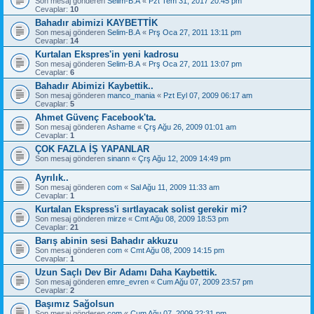
Son mesaj gönderen
Selim-B.A
«
Pzt Tem 31, 2017 20:45 pm
Cevaplar:
10
Bahadır abimizi KAYBETTİK
Son mesaj gönderen
Selim-B.A
«
Prş Oca 27, 2011 13:11 pm
Cevaplar:
14
Kurtalan Ekspres'in yeni kadrosu
Son mesaj gönderen
Selim-B.A
«
Prş Oca 27, 2011 13:07 pm
Cevaplar:
6
Bahadır Abimizi Kaybettik..
Son mesaj gönderen
manco_mania
«
Pzt Eyl 07, 2009 06:17 am
Cevaplar:
5
Ahmet Güvenç Facebook'ta.
Son mesaj gönderen
Ashame
«
Çrş Ağu 26, 2009 01:01 am
Cevaplar:
1
ÇOK FAZLA İŞ YAPANLAR
Son mesaj gönderen
sinann
«
Çrş Ağu 12, 2009 14:49 pm
Ayrılık..
Son mesaj gönderen
com
«
Sal Ağu 11, 2009 11:33 am
Cevaplar:
1
Kurtalan Ekspress'i sırtlayacak solist gerekir mi?
Son mesaj gönderen
mirze
«
Cmt Ağu 08, 2009 18:53 pm
Cevaplar:
21
Barış abinin sesi Bahadır akkuzu
Son mesaj gönderen
com
«
Cmt Ağu 08, 2009 14:15 pm
Cevaplar:
1
Uzun Saçlı Dev Bir Adamı Daha Kaybettik.
Son mesaj gönderen
emre_evren
«
Cum Ağu 07, 2009 23:57 pm
Cevaplar:
2
Başımız Sağolsun
Son mesaj gönderen
com
«
Cum Ağu 07, 2009 22:31 pm