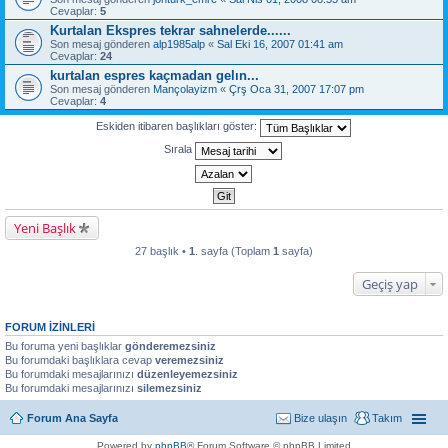
Cevaplar:
5
Kurtalan Ekspres tekrar sahnelerde......
Son mesaj gönderen
alp1985alp
«
Sal Eki 16, 2007 01:41 am
Cevaplar:
24
kurtalan espres kaçmadan gelın...
Son mesaj gönderen
Mançolayizm
«
Çrş Oca 31, 2007 17:07 pm
Cevaplar:
4
Eskiden itibaren başlıkları göster:
Sırala
Yeni Başlık
27 başlık •
1
. sayfa (Toplam
1
sayfa)
Geçiş yap
FORUM IZINLERI
Bu foruma yeni başlıklar
gönderemezsiniz
Bu forumdaki başlıklara cevap
veremezsiniz
Bu forumdaki mesajlarınızı
düzenleyemezsiniz
Bu forumdaki mesajlarınızı
silemezsiniz
Forum Ana Sayfa
Bize ulaşın
Takım
Powered by
phpBB
® Forum Software © phpBB Limited