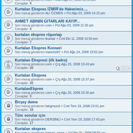
Cevaplar:
4
Kurtalan Ekspres İZMİR'de Haberimiz....
Son mesaj gönderen
ALİ ÖZMEN
«
Pzt Ağu 03, 2009 14:15 pm
AHMET ABININ GITARLARI KAYIP...
Son mesaj gönderen
com
«
Pzt Ağu 03, 2009 11:30 am
Cevaplar:
4
kurtalan ekspres röportajı
Son mesaj gönderen
tkantar
«
Cmt Eki 11, 2008 15:50 pm
Cevaplar:
7
Kurtalan Ekspres Konseri
Son mesaj gönderen
mancho67
«
Pzr Ağu 24, 2008 19:52 pm
Kurtalan Ekspresi (ilk kadro)
Son mesaj gönderen
com
«
Çrş Ağu 20, 2008 15:43 pm
Cevaplar:
26
1
2
Kurtalan Ekspres
Son mesaj gönderen
com
«
Çrş Ağu 20, 2008 15:37 pm
Cevaplar:
20
KurtalanEkpres
Son mesaj gönderen
com
«
Çrş Ağu 20, 2008 15:30 pm
Cevaplar:
3
Birşey deme
Son mesaj gönderen
fairground
«
Cmt Tem 19, 2008 23:01 pm
Cevaplar:
16
Tüm sorular için
Son mesaj gönderen
DERSİMLİ
«
Cmt Tem 19, 2008 17:43 pm
Cevaplar:
17
Kurtalan ekspres
Son mesaj gönderen
jonturk_emre
«
Sal Nis 01, 2008 08:55 am