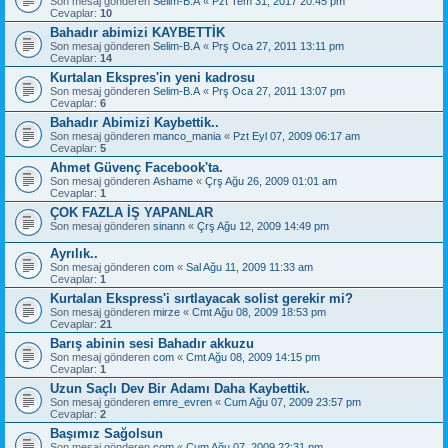
Son mesaj gönderen
Selim-B.A
«
Pzt Tem 31, 2017 20:45 pm
Cevaplar:
10
Bahadır abimizi KAYBETTİK
Son mesaj gönderen
Selim-B.A
«
Prş Oca 27, 2011 13:11 pm
Cevaplar:
14
Kurtalan Ekspres'in yeni kadrosu
Son mesaj gönderen
Selim-B.A
«
Prş Oca 27, 2011 13:07 pm
Cevaplar:
6
Bahadır Abimizi Kaybettik..
Son mesaj gönderen
manco_mania
«
Pzt Eyl 07, 2009 06:17 am
Cevaplar:
5
Ahmet Güvenç Facebook'ta.
Son mesaj gönderen
Ashame
«
Çrş Ağu 26, 2009 01:01 am
Cevaplar:
1
ÇOK FAZLA İŞ YAPANLAR
Son mesaj gönderen
sinann
«
Çrş Ağu 12, 2009 14:49 pm
Ayrılık..
Son mesaj gönderen
com
«
Sal Ağu 11, 2009 11:33 am
Cevaplar:
1
Kurtalan Ekspress'i sırtlayacak solist gerekir mi?
Son mesaj gönderen
mirze
«
Cmt Ağu 08, 2009 18:53 pm
Cevaplar:
21
Barış abinin sesi Bahadır akkuzu
Son mesaj gönderen
com
«
Cmt Ağu 08, 2009 14:15 pm
Cevaplar:
1
Uzun Saçlı Dev Bir Adamı Daha Kaybettik.
Son mesaj gönderen
emre_evren
«
Cum Ağu 07, 2009 23:57 pm
Cevaplar:
2
Başımız Sağolsun
Son mesaj gönderen
com
«
Cum Ağu 07, 2009 22:31 pm