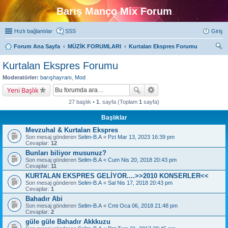
Barış Manço Mix Forum
Hızlı bağlantılar
SSS
Giriş
Forum Ana Sayfa
MÜZİK FORUMLARI
Kurtalan Ekspres Forumu
ra
Kurtalan Ekspres Forumu
Moderatörler:
barışhayranı
,
Mod
Yeni Başlık
27 başlık •
1
. sayfa (Toplam
1
sayfa)
Başlıklar
Mevzuhal & Kurtalan Ekspres
Son mesaj gönderen
Selim-B.A
«
Pzt Mar 13, 2023 16:39 pm
Cevaplar:
12
Bunları biliyor musunuz?
Son mesaj gönderen
Selim-B.A
«
Cum Nis 20, 2018 20:43 pm
Cevaplar:
11
KURTALAN EKSPRES GELİYOR....>>2010 KONSERLER<<
Son mesaj gönderen
Selim-B.A
«
Sal Nis 17, 2018 20:43 pm
Cevaplar:
1
Bahadır Abi
Son mesaj gönderen
Selim-B.A
«
Cmt Oca 06, 2018 21:48 pm
Cevaplar:
2
güle güle Bahadır Akkkuzu