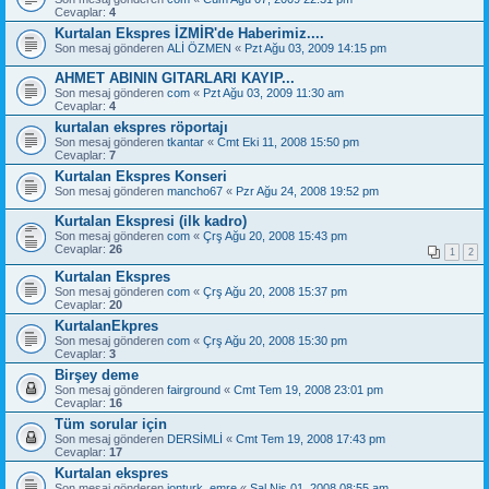
Cevaplar:
4
Kurtalan Ekspres İZMİR'de Haberimiz....
Son mesaj gönderen
ALİ ÖZMEN
«
Pzt Ağu 03, 2009 14:15 pm
AHMET ABININ GITARLARI KAYIP...
Son mesaj gönderen
com
«
Pzt Ağu 03, 2009 11:30 am
Cevaplar:
4
kurtalan ekspres röportajı
Son mesaj gönderen
tkantar
«
Cmt Eki 11, 2008 15:50 pm
Cevaplar:
7
Kurtalan Ekspres Konseri
Son mesaj gönderen
mancho67
«
Pzr Ağu 24, 2008 19:52 pm
Kurtalan Ekspresi (ilk kadro)
Son mesaj gönderen
com
«
Çrş Ağu 20, 2008 15:43 pm
Cevaplar:
26
1
2
Kurtalan Ekspres
Son mesaj gönderen
com
«
Çrş Ağu 20, 2008 15:37 pm
Cevaplar:
20
KurtalanEkpres
Son mesaj gönderen
com
«
Çrş Ağu 20, 2008 15:30 pm
Cevaplar:
3
Birşey deme
Son mesaj gönderen
fairground
«
Cmt Tem 19, 2008 23:01 pm
Cevaplar:
16
Tüm sorular için
Son mesaj gönderen
DERSİMLİ
«
Cmt Tem 19, 2008 17:43 pm
Cevaplar:
17
Kurtalan ekspres
Son mesaj gönderen
jonturk_emre
«
Sal Nis 01, 2008 08:55 am