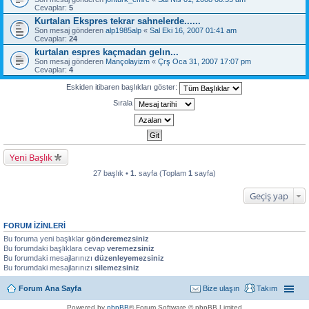
Cevaplar:
5
Kurtalan Ekspres tekrar sahnelerde......
Son mesaj gönderen
alp1985alp
«
Sal Eki 16, 2007 01:41 am
Cevaplar:
24
kurtalan espres kaçmadan gelın...
Son mesaj gönderen
Mançolayizm
«
Çrş Oca 31, 2007 17:07 pm
Cevaplar:
4
Eskiden itibaren başlıkları göster:
Sırala
Yeni Başlık
27 başlık •
1
. sayfa (Toplam
1
sayfa)
Geçiş yap
FORUM IZINLERI
Bu foruma yeni başlıklar
gönderemezsiniz
Bu forumdaki başlıklara cevap
veremezsiniz
Bu forumdaki mesajlarınızı
düzenleyemezsiniz
Bu forumdaki mesajlarınızı
silemezsiniz
Forum Ana Sayfa
Bize ulaşın
Takım
Powered by
phpBB
® Forum Software © phpBB Limited