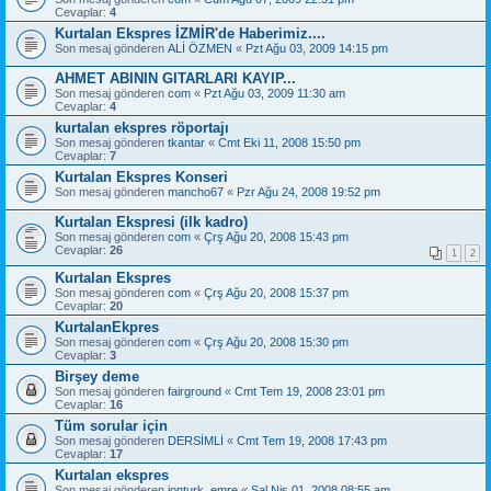
Cevaplar:
4
Kurtalan Ekspres İZMİR'de Haberimiz....
Son mesaj gönderen
ALİ ÖZMEN
«
Pzt Ağu 03, 2009 14:15 pm
AHMET ABININ GITARLARI KAYIP...
Son mesaj gönderen
com
«
Pzt Ağu 03, 2009 11:30 am
Cevaplar:
4
kurtalan ekspres röportajı
Son mesaj gönderen
tkantar
«
Cmt Eki 11, 2008 15:50 pm
Cevaplar:
7
Kurtalan Ekspres Konseri
Son mesaj gönderen
mancho67
«
Pzr Ağu 24, 2008 19:52 pm
Kurtalan Ekspresi (ilk kadro)
Son mesaj gönderen
com
«
Çrş Ağu 20, 2008 15:43 pm
Cevaplar:
26
1
2
Kurtalan Ekspres
Son mesaj gönderen
com
«
Çrş Ağu 20, 2008 15:37 pm
Cevaplar:
20
KurtalanEkpres
Son mesaj gönderen
com
«
Çrş Ağu 20, 2008 15:30 pm
Cevaplar:
3
Birşey deme
Son mesaj gönderen
fairground
«
Cmt Tem 19, 2008 23:01 pm
Cevaplar:
16
Tüm sorular için
Son mesaj gönderen
DERSİMLİ
«
Cmt Tem 19, 2008 17:43 pm
Cevaplar:
17
Kurtalan ekspres
Son mesaj gönderen
jonturk_emre
«
Sal Nis 01, 2008 08:55 am