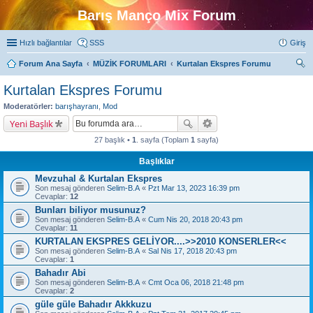
Barış Manço Mix Forum
Hızlı bağlantılar
SSS
Giriş
Forum Ana Sayfa
MÜZİK FORUMLARI
Kurtalan Ekspres Forumu
ra
Kurtalan Ekspres Forumu
Moderatörler:
barışhayranı
,
Mod
Yeni Başlık
27 başlık •
1
. sayfa (Toplam
1
sayfa)
Başlıklar
Mevzuhal & Kurtalan Ekspres
Son mesaj gönderen
Selim-B.A
«
Pzt Mar 13, 2023 16:39 pm
Cevaplar:
12
Bunları biliyor musunuz?
Son mesaj gönderen
Selim-B.A
«
Cum Nis 20, 2018 20:43 pm
Cevaplar:
11
KURTALAN EKSPRES GELİYOR....>>2010 KONSERLER<<
Son mesaj gönderen
Selim-B.A
«
Sal Nis 17, 2018 20:43 pm
Cevaplar:
1
Bahadır Abi
Son mesaj gönderen
Selim-B.A
«
Cmt Oca 06, 2018 21:48 pm
Cevaplar:
2
güle güle Bahadır Akkkuzu