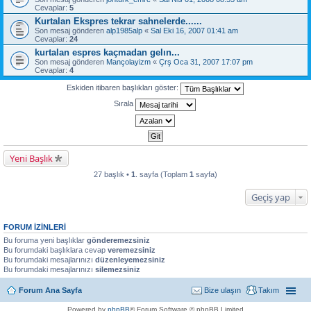
Cevaplar:
5
Kurtalan Ekspres tekrar sahnelerde......
Son mesaj gönderen
alp1985alp
«
Sal Eki 16, 2007 01:41 am
Cevaplar:
24
kurtalan espres kaçmadan gelın...
Son mesaj gönderen
Mançolayizm
«
Çrş Oca 31, 2007 17:07 pm
Cevaplar:
4
Eskiden itibaren başlıkları göster:
Sırala
Yeni Başlık
27 başlık •
1
. sayfa (Toplam
1
sayfa)
Geçiş yap
FORUM IZINLERI
Bu foruma yeni başlıklar
gönderemezsiniz
Bu forumdaki başlıklara cevap
veremezsiniz
Bu forumdaki mesajlarınızı
düzenleyemezsiniz
Bu forumdaki mesajlarınızı
silemezsiniz
Forum Ana Sayfa
Bize ulaşın
Takım
Powered by
phpBB
® Forum Software © phpBB Limited