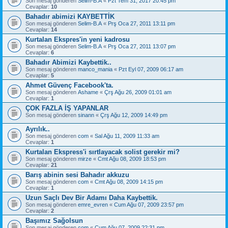
Son mesaj gönderen
Selim-B.A
«
Pzt Tem 31, 2017 20:45 pm
Cevaplar:
10
Bahadır abimizi KAYBETTİK
Son mesaj gönderen
Selim-B.A
«
Prş Oca 27, 2011 13:11 pm
Cevaplar:
14
Kurtalan Ekspres'in yeni kadrosu
Son mesaj gönderen
Selim-B.A
«
Prş Oca 27, 2011 13:07 pm
Cevaplar:
6
Bahadır Abimizi Kaybettik..
Son mesaj gönderen
manco_mania
«
Pzt Eyl 07, 2009 06:17 am
Cevaplar:
5
Ahmet Güvenç Facebook'ta.
Son mesaj gönderen
Ashame
«
Çrş Ağu 26, 2009 01:01 am
Cevaplar:
1
ÇOK FAZLA İŞ YAPANLAR
Son mesaj gönderen
sinann
«
Çrş Ağu 12, 2009 14:49 pm
Ayrılık..
Son mesaj gönderen
com
«
Sal Ağu 11, 2009 11:33 am
Cevaplar:
1
Kurtalan Ekspress'i sırtlayacak solist gerekir mi?
Son mesaj gönderen
mirze
«
Cmt Ağu 08, 2009 18:53 pm
Cevaplar:
21
Barış abinin sesi Bahadır akkuzu
Son mesaj gönderen
com
«
Cmt Ağu 08, 2009 14:15 pm
Cevaplar:
1
Uzun Saçlı Dev Bir Adamı Daha Kaybettik.
Son mesaj gönderen
emre_evren
«
Cum Ağu 07, 2009 23:57 pm
Cevaplar:
2
Başımız Sağolsun
Son mesaj gönderen
com
«
Cum Ağu 07, 2009 22:31 pm