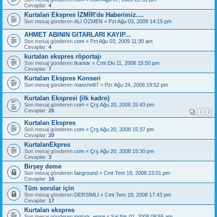
Cevaplar:
4
Kurtalan Ekspres İZMİR'de Haberimiz....
Son mesaj gönderen
ALİ ÖZMEN
«
Pzt Ağu 03, 2009 14:15 pm
AHMET ABININ GITARLARI KAYIP...
Son mesaj gönderen
com
«
Pzt Ağu 03, 2009 11:30 am
Cevaplar:
4
kurtalan ekspres röportajı
Son mesaj gönderen
tkantar
«
Cmt Eki 11, 2008 15:50 pm
Cevaplar:
7
Kurtalan Ekspres Konseri
Son mesaj gönderen
mancho67
«
Pzr Ağu 24, 2008 19:52 pm
Kurtalan Ekspresi (ilk kadro)
Son mesaj gönderen
com
«
Çrş Ağu 20, 2008 15:43 pm
Cevaplar:
26
1
2
Kurtalan Ekspres
Son mesaj gönderen
com
«
Çrş Ağu 20, 2008 15:37 pm
Cevaplar:
20
KurtalanEkpres
Son mesaj gönderen
com
«
Çrş Ağu 20, 2008 15:30 pm
Cevaplar:
3
Birşey deme
Son mesaj gönderen
fairground
«
Cmt Tem 19, 2008 23:01 pm
Cevaplar:
16
Tüm sorular için
Son mesaj gönderen
DERSİMLİ
«
Cmt Tem 19, 2008 17:43 pm
Cevaplar:
17
Kurtalan ekspres
Son mesaj gönderen
jonturk_emre
«
Sal Nis 01, 2008 08:55 am