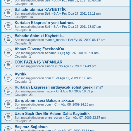
Son mesaj gönderen
Selim-B.A
«
Pzt Tem 31, 2017 20:45 pm
Cevaplar:
10
Bahadır abimizi KAYBETTİK
Son mesaj gönderen
Selim-B.A
«
Prş Oca 27, 2011 13:11 pm
Cevaplar:
14
Kurtalan Ekspres'in yeni kadrosu
Son mesaj gönderen
Selim-B.A
«
Prş Oca 27, 2011 13:07 pm
Cevaplar:
6
Bahadır Abimizi Kaybettik..
Son mesaj gönderen
manco_mania
«
Pzt Eyl 07, 2009 06:17 am
Cevaplar:
5
Ahmet Güvenç Facebook'ta.
Son mesaj gönderen
Ashame
«
Çrş Ağu 26, 2009 01:01 am
Cevaplar:
1
ÇOK FAZLA İŞ YAPANLAR
Son mesaj gönderen
sinann
«
Çrş Ağu 12, 2009 14:49 pm
Ayrılık..
Son mesaj gönderen
com
«
Sal Ağu 11, 2009 11:33 am
Cevaplar:
1
Kurtalan Ekspress'i sırtlayacak solist gerekir mi?
Son mesaj gönderen
mirze
«
Cmt Ağu 08, 2009 18:53 pm
Cevaplar:
21
Barış abinin sesi Bahadır akkuzu
Son mesaj gönderen
com
«
Cmt Ağu 08, 2009 14:15 pm
Cevaplar:
1
Uzun Saçlı Dev Bir Adamı Daha Kaybettik.
Son mesaj gönderen
emre_evren
«
Cum Ağu 07, 2009 23:57 pm
Cevaplar:
2
Başımız Sağolsun
Son mesaj gönderen
com
«
Cum Ağu 07, 2009 22:31 pm