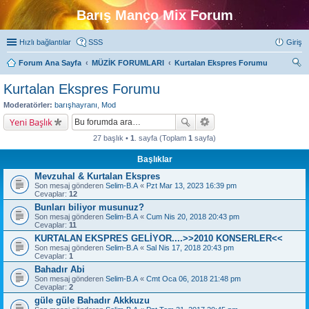
Barış Manço Mix Forum
Hızlı bağlantılar
SSS
Giriş
Forum Ana Sayfa
MÜZİK FORUMLARI
Kurtalan Ekspres Forumu
ra
Kurtalan Ekspres Forumu
Moderatörler:
barışhayranı
,
Mod
Yeni Başlık
27 başlık •
1
. sayfa (Toplam
1
sayfa)
Başlıklar
Mevzuhal & Kurtalan Ekspres
Son mesaj gönderen
Selim-B.A
«
Pzt Mar 13, 2023 16:39 pm
Cevaplar:
12
Bunları biliyor musunuz?
Son mesaj gönderen
Selim-B.A
«
Cum Nis 20, 2018 20:43 pm
Cevaplar:
11
KURTALAN EKSPRES GELİYOR....>>2010 KONSERLER<<
Son mesaj gönderen
Selim-B.A
«
Sal Nis 17, 2018 20:43 pm
Cevaplar:
1
Bahadır Abi
Son mesaj gönderen
Selim-B.A
«
Cmt Oca 06, 2018 21:48 pm
Cevaplar:
2
güle güle Bahadır Akkkuzu