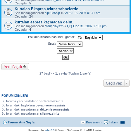
Cevaplar:
5
Kurtalan Ekspres tekrar sahnelerde......
Son mesaj gönderen
alp1985alp
«
Sal Eki 16, 2007 01:41 am
Cevaplar:
24
kurtalan espres kaçmadan gelın...
Son mesaj gönderen
Mançolayizm
«
Çrş Oca 31, 2007 17:07 pm
Cevaplar:
4
Eskiden itibaren başlıkları göster:
Sırala
Yeni Başlık
27 başlık •
1
. sayfa (Toplam
1
sayfa)
Geçiş yap
FORUM IZINLERI
Bu foruma yeni başlıklar
gönderemezsiniz
Bu forumdaki başlıklara cevap
veremezsiniz
Bu forumdaki mesajlarınızı
düzenleyemezsiniz
Bu forumdaki mesajlarınızı
silemezsiniz
Forum Ana Sayfa
Bize ulaşın
Takım
Powered by
phpBB
® Forum Software © phpBB Limited