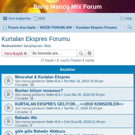
Barış Manço Mix Forum
Hızlı bağlantılar
SSS
Giriş
Forum Ana Sayfa
MÜZİK FORUMLARI
Kurtalan Ekspres Forumu
ra
Kurtalan Ekspres Forumu
Moderatörler:
barışhayranı
,
Mod
Yeni Başlık
27 başlık •
1
. sayfa (Toplam
1
sayfa)
Başlıklar
Mevzuhal & Kurtalan Ekspres
Son mesaj gönderen
Selim-B.A
«
Pzt Mar 13, 2023 16:39 pm
Cevaplar:
12
Bunları biliyor musunuz?
Son mesaj gönderen
Selim-B.A
«
Cum Nis 20, 2018 20:43 pm
Cevaplar:
11
KURTALAN EKSPRES GELİYOR....>>2010 KONSERLER<<
Son mesaj gönderen
Selim-B.A
«
Sal Nis 17, 2018 20:43 pm
Cevaplar:
1
Bahadır Abi
Son mesaj gönderen
Selim-B.A
«
Cmt Oca 06, 2018 21:48 pm
Cevaplar:
2
güle güle Bahadır Akkkuzu