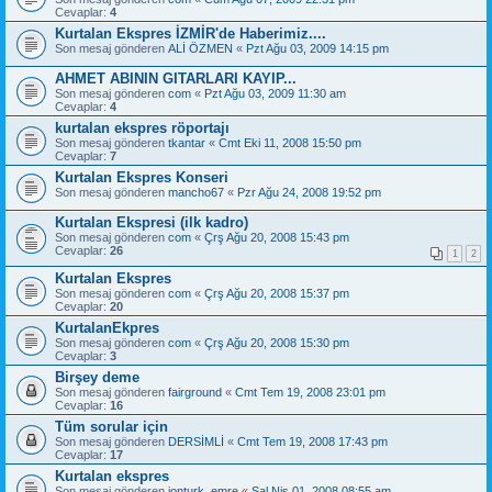
Cevaplar:
4
Kurtalan Ekspres İZMİR'de Haberimiz....
Son mesaj gönderen
ALİ ÖZMEN
«
Pzt Ağu 03, 2009 14:15 pm
AHMET ABININ GITARLARI KAYIP...
Son mesaj gönderen
com
«
Pzt Ağu 03, 2009 11:30 am
Cevaplar:
4
kurtalan ekspres röportajı
Son mesaj gönderen
tkantar
«
Cmt Eki 11, 2008 15:50 pm
Cevaplar:
7
Kurtalan Ekspres Konseri
Son mesaj gönderen
mancho67
«
Pzr Ağu 24, 2008 19:52 pm
Kurtalan Ekspresi (ilk kadro)
Son mesaj gönderen
com
«
Çrş Ağu 20, 2008 15:43 pm
Cevaplar:
26
1
2
Kurtalan Ekspres
Son mesaj gönderen
com
«
Çrş Ağu 20, 2008 15:37 pm
Cevaplar:
20
KurtalanEkpres
Son mesaj gönderen
com
«
Çrş Ağu 20, 2008 15:30 pm
Cevaplar:
3
Birşey deme
Son mesaj gönderen
fairground
«
Cmt Tem 19, 2008 23:01 pm
Cevaplar:
16
Tüm sorular için
Son mesaj gönderen
DERSİMLİ
«
Cmt Tem 19, 2008 17:43 pm
Cevaplar:
17
Kurtalan ekspres
Son mesaj gönderen
jonturk_emre
«
Sal Nis 01, 2008 08:55 am