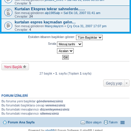
Cevaplar:
5
Kurtalan Ekspres tekrar sahnelerde......
Son mesaj gönderen
alp1985alp
«
Sal Eki 16, 2007 01:41 am
Cevaplar:
24
kurtalan espres kaçmadan gelın...
Son mesaj gönderen
Mançolayizm
«
Çrş Oca 31, 2007 17:07 pm
Cevaplar:
4
Eskiden itibaren başlıkları göster:
Sırala
Yeni Başlık
27 başlık •
1
. sayfa (Toplam
1
sayfa)
Geçiş yap
FORUM IZINLERI
Bu foruma yeni başlıklar
gönderemezsiniz
Bu forumdaki başlıklara cevap
veremezsiniz
Bu forumdaki mesajlarınızı
düzenleyemezsiniz
Bu forumdaki mesajlarınızı
silemezsiniz
Forum Ana Sayfa
Bize ulaşın
Takım
Powered by
phpBB
® Forum Software © phpBB Limited