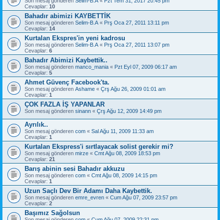
Son mesaj gönderen
Selim-B.A
«
Pzt Tem 31, 2017 20:45 pm
Cevaplar:
10
Bahadır abimizi KAYBETTİK
Son mesaj gönderen
Selim-B.A
«
Prş Oca 27, 2011 13:11 pm
Cevaplar:
14
Kurtalan Ekspres'in yeni kadrosu
Son mesaj gönderen
Selim-B.A
«
Prş Oca 27, 2011 13:07 pm
Cevaplar:
6
Bahadır Abimizi Kaybettik..
Son mesaj gönderen
manco_mania
«
Pzt Eyl 07, 2009 06:17 am
Cevaplar:
5
Ahmet Güvenç Facebook'ta.
Son mesaj gönderen
Ashame
«
Çrş Ağu 26, 2009 01:01 am
Cevaplar:
1
ÇOK FAZLA İŞ YAPANLAR
Son mesaj gönderen
sinann
«
Çrş Ağu 12, 2009 14:49 pm
Ayrılık..
Son mesaj gönderen
com
«
Sal Ağu 11, 2009 11:33 am
Cevaplar:
1
Kurtalan Ekspress'i sırtlayacak solist gerekir mi?
Son mesaj gönderen
mirze
«
Cmt Ağu 08, 2009 18:53 pm
Cevaplar:
21
Barış abinin sesi Bahadır akkuzu
Son mesaj gönderen
com
«
Cmt Ağu 08, 2009 14:15 pm
Cevaplar:
1
Uzun Saçlı Dev Bir Adamı Daha Kaybettik.
Son mesaj gönderen
emre_evren
«
Cum Ağu 07, 2009 23:57 pm
Cevaplar:
2
Başımız Sağolsun
Son mesaj gönderen
com
«
Cum Ağu 07, 2009 22:31 pm